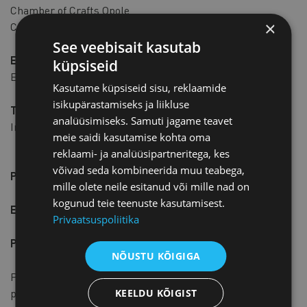
Chamber of Crafts Opole
×
Chamber of Crafts Poznań
See veebisait kasutab
Eesti:
küpsiseid
Eesti Kaubandus-Tööstuskoda
Kasutame küpsiseid sisu, reklaamide
isikupärastamiseks ja liikluse
Taani:
analüüsimiseks. Samuti jagame teavet
International Business College
meie saidi kasutamise kohta oma
reklaami- ja analüüsipartneritega, kes
võivad seda kombineerida muu teabega,
Projekti kestus
: 01.09.2020-28.02.2023 (30 kuud)
mille olete neile esitanud või mille nad on
kogunud teie teenuste kasutamisest.
Eelarve:
348 702 €
Privaatsuspoliitika
Projekti koduleht:
https://re-grow.eu/
NÕUSTU KÕIGIGA
Projekti kaasrahastab Euroopa Liidu ERASMUS+
programm.
KEELDU KÕIGIST