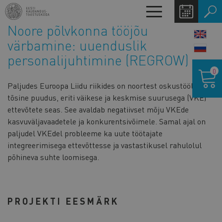
Liigu
Toggle
edasi
navigation
Noore põlvkonna tööjõu
põhisisu
LANG
juurde
värbamine: uuenduslik
SWIT
personalijuhtimine (REGROW)
Ostukor
0
Paljudes Euroopa Liidu riikides on noortest oskustöölistest
tõsine puudus, eriti väikese ja keskmise suurusega (VKE)
ettevõtete seas. See avaldab negatiivset mõju VKEde
kasvuväljavaadetele ja konkurentsivõimele. Samal ajal on
paljudel VKEdel probleeme ka uute töötajate
integreerimisega ettevõttesse ja vastastikusel rahulolul
põhineva suhte loomisega.
PROJEKTI EESMÄRK