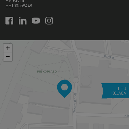
EE100559448
+
−
LIITU
KOJAGA