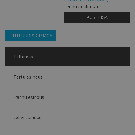
Teenuste direktor
KÜSI LISA
LIITU UUDISKIRJAGA
Tallinnas
Tartu esindus
Pärnu esindus
Jõhvi esindus