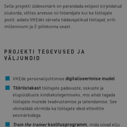
Selle projekti üldeesmärk on parandada eelpool kirjeldatud
olukorda, võttes arvesse nii tööandjate kui ka töötajate
poolt: aidata VKEdel värvata hädavajalikud töötajad, eriti
millenniumi ja Z-põlvkonna seast.
PROJEKTI TEGEVUSED JA
VÄLJUNDID
VKEde personalijuhtimise
digitaliseerimise mudel
Tööriistakast
töötajate pädevuste, oskuste ja
elupüüdluste kindlakstegemiseks, mis aitab tagada
töötajate murede teadvustamise ja lahendamise. See
võimaldab võrrelda ka töötajate ideid ettevõtte
eesmärkidega
Train the trainer
koolitusprogramm
, mida viivad ellu