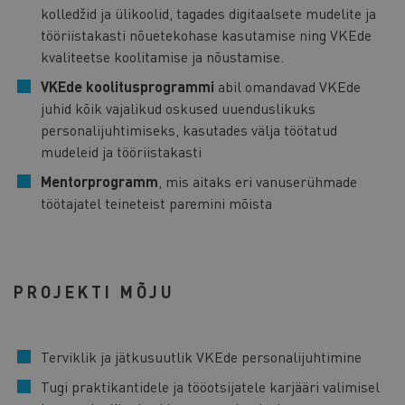
kolledžid ja ülikoolid, tagades digitaalsete mudelite ja
tööriistakasti nõuetekohase kasutamise ning VKEde
kvaliteetse koolitamise ja nõustamise.
VKEde koolitusprogrammi
abil omandavad VKEde
juhid kõik vajalikud oskused uuenduslikuks
personalijuhtimiseks, kasutades välja töötatud
mudeleid ja tööriistakasti
Mentorprogramm
, mis aitaks eri vanuserühmade
töötajatel teineteist paremini mõista
PROJEKTI MÕJU
Terviklik ja jätkusuutlik VKEde personalijuhtimine
Tugi praktikantidele ja tööotsijatele karjääri valimisel