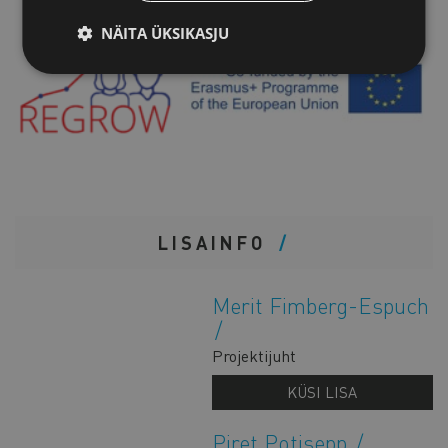
NÄITA ÜKSIKASJU
LISAINFO
Merit Fimberg-Espuch
Projektijuht
KÜSI LISA
Piret Potisepp