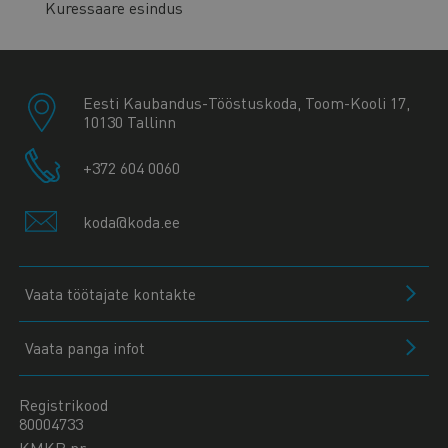
Kuressaare esindus
Eesti Kaubandus-Tööstuskoda, Toom-Kooli 17,
10130 Tallinn
+372 604 0060
koda@koda.ee
Vaata töötajate kontakte
Vaata panga infot
Registrikood
80004733
KMKR nr