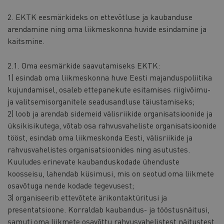
2. EKTK eesmärkideks on ettevõtluse ja kaubanduse
arendamine ning oma liikmeskonna huvide esindamine ja
kaitsmine.
2.1. Oma eesmärkide saavutamiseks EKTK:
1) esindab oma liikmeskonna huve Eesti majanduspoliitika
kujundamisel, osaleb ettepanekute esitamises riigivõimu-
ja valitsemisorganitele seadusandluse täiustamiseks;
2) loob ja arendab sidemeid välisriikide organisatsioonide ja
üksikisikutega, võtab osa rahvusvaheliste organisatsioonide
tööst, esindab oma liikmeskonda Eesti, välisriikide ja
rahvusvahelistes organisatsioonides ning asutustes.
Kuuludes erinevate kaubanduskodade ühenduste
koosseisu, lahendab küsimusi, mis on seotud oma liikmete
osavõtuga nende kodade tegevusest;
3) organiseerib ettevõtete ärikontaktüritusi ja
presentatsioone. Korraldab kaubandus- ja tööstusnäitusi,
samuti oma liikmete osavõttu rahvusvahelistest näitustest