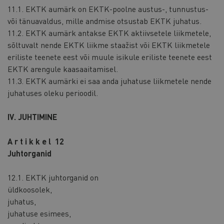
11.1. EKTK aumärk on EKTK-poolne austus-, tunnustus-
või tänuavaldus, mille andmise otsustab EKTK juhatus.
11.2. EKTK aumärk antakse EKTK aktiivsetele liikmetele,
sõltuvalt nende EKTK liikme staažist või EKTK liikmetele
eriliste teenete eest või muule isikule eriliste teenete eest
EKTK arengule kaasaaitamisel.
11.3. EKTK aumärki ei saa anda juhatuse liikmetele nende
juhatuses oleku perioodil.
IV. JUHTIMINE
A r t i k k e l 12
Juhtorganid
12.1. EKTK juhtorganid on
üldkoosolek,
juhatus,
juhatuse esimees,