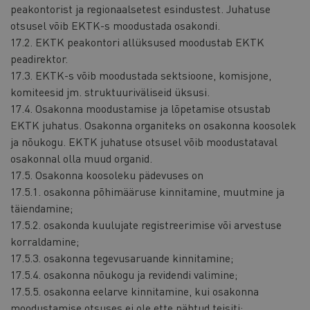
peakontorist ja regionaalsetest esindustest. Juhatuse
otsusel võib EKTK-s moodustada osakondi.
17.2. EKTK peakontori allüksused moodustab EKTK
peadirektor.
17.3. EKTK-s võib moodustada sektsioone, komisjone,
komiteesid jm. struktuuriväliseid üksusi.
17.4. Osakonna moodustamise ja lõpetamise otsustab
EKTK juhatus. Osakonna organiteks on osakonna koosolek
ja nõukogu. EKTK juhatuse otsusel võib moodustataval
osakonnal olla muud organid.
17.5. Osakonna koosoleku pädevuses on
17.5.1. osakonna põhimääruse kinnitamine, muutmine ja
täiendamine;
17.5.2. osakonda kuulujate registreerimise või arvestuse
korraldamine;
17.5.3. osakonna tegevusaruande kinnitamine;
17.5.4. osakonna nõukogu ja revidendi valimine;
17.5.5. osakonna eelarve kinnitamine, kui osakonna
moodustamise otsuses ei ole ette nähtud teisiti;