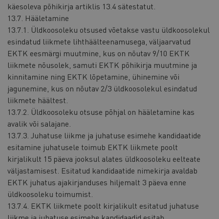
käesoleva põhikirja artiklis 13.4 sätestatut.
13.7. Hääletamine
13.7.1. Üldkoosoleku otsused võetakse vastu üldkoosolekul
esindatud liikmete lihthäälteenamusega, väljaarvatud
EKTK eesmärgi muutmine, kus on nõutav 9/10 EKTK
liikmete nõusolek, samuti EKTK põhikirja muutmine ja
kinnitamine ning EKTK lõpetamine, ühinemine või
jagunemine, kus on nõutav 2/3 üldkoosolekul esindatud
liikmete häältest.
13.7.2. Üldkoosoleku otsuse põhjal on hääletamine kas
avalik või salajane.
13.7.3. Juhatuse liikme ja juhatuse esimehe kandidaatide
esitamine juhatusele toimub EKTK liikmete poolt
kirjalikult 15 päeva jooksul alates üldkoosoleku eelteate
väljastamisest. Esitatud kandidaatide nimekirja avaldab
EKTK juhatus ajakirjanduses hiljemalt 3 päeva enne
üldkoosoleku toimumist.
13.7.4. EKTK liikmete poolt kirjalikult esitatud juhatuse
liikme ja juhatuse esimehe kandidaadid esitab