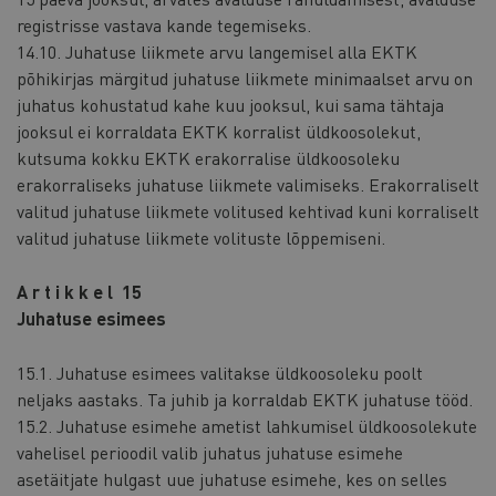
registrisse vastava kande tegemiseks.
14.10. Juhatuse liikmete arvu langemisel alla EKTK
põhikirjas märgitud juhatuse liikmete minimaalset arvu on
juhatus kohustatud kahe kuu jooksul, kui sama tähtaja
jooksul ei korraldata EKTK korralist üldkoosolekut,
kutsuma kokku EKTK erakorralise üldkoosoleku
erakorraliseks juhatuse liikmete valimiseks. Erakorraliselt
valitud juhatuse liikmete volitused kehtivad kuni korraliselt
valitud juhatuse liikmete volituste lõppemiseni.
A r t i k k e l 15
Juhatuse esimees
15.1. Juhatuse esimees valitakse üldkoosoleku poolt
neljaks aastaks. Ta juhib ja korraldab EKTK juhatuse tööd.
15.2. Juhatuse esimehe ametist lahkumisel üldkoosolekute
vahelisel perioodil valib juhatus juhatuse esimehe
asetäitjate hulgast uue juhatuse esimehe, kes on selles