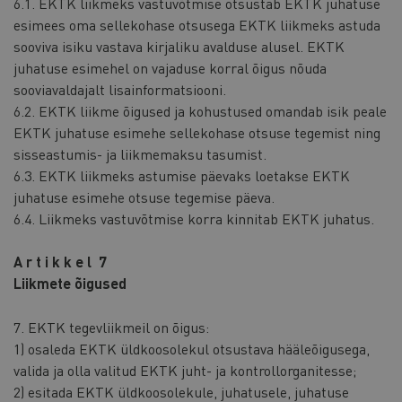
6.1. EKTK liikmeks vastuvõtmise otsustab EKTK juhatuse
esimees oma sellekohase otsusega EKTK liikmeks astuda
sooviva isiku vastava kirjaliku avalduse alusel. EKTK
juhatuse esimehel on vajaduse korral õigus nõuda
sooviavaldajalt lisainformatsiooni.
6.2. EKTK liikme õigused ja kohustused omandab isik peale
EKTK juhatuse esimehe sellekohase otsuse tegemist ning
sisseastumis- ja liikmemaksu tasumist.
6.3. EKTK liikmeks astumise päevaks loetakse EKTK
juhatuse esimehe otsuse tegemise päeva.
6.4. Liikmeks vastuvõtmise korra kinnitab EKTK juhatus.
A r t i k k e l 7
Liikmete õigused
7. EKTK tegevliikmeil on õigus:
1) osaleda EKTK üldkoosolekul otsustava hääleõigusega,
valida ja olla valitud EKTK juht- ja kontrollorganitesse;
2) esitada EKTK üldkoosolekule, juhatusele, juhatuse