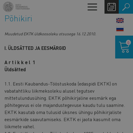
Liigu
Toggle
edasi
navigation
Põhikiri
põhisisu
LANG
juurde
SWIT
Muudetud EKTK üldkoosoleku otsusega 16.12.2010.
Ostukor
0
I. ÜLDSÄTTED JA EESMÄRGID
A r t i k k e l 1
Üldsätted
1.1. Eesti Kaubandus-Tööstuskoda (edaspidi EKTK) on
vabatahtliku liikmeksoleku alusel tegutsev
mittetulundusühing. EKTK põhikirjaline eesmärk ega
põhitegevus ei ole majandustegevuse kaudu tulu saamine.
EKTK kasutab oma tulusid üksnes ühingu põhikirjaliste
eesmärkide saavutamiseks. EKTK ei jaota kasumit oma
liikmete vahel.