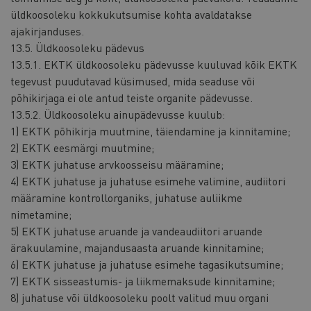
üldkoosoleku kokkukutsumise kohta avaldatakse
ajakirjanduses.
13.5. Üldkoosoleku pädevus
13.5.1. EKTK üldkoosoleku pädevusse kuuluvad kõik EKTK
tegevust puudutavad küsimused, mida seaduse või
põhikirjaga ei ole antud teiste organite pädevusse.
13.5.2. Üldkoosoleku ainupädevusse kuulub:
1) EKTK põhikirja muutmine, täiendamine ja kinnitamine;
2) EKTK eesmärgi muutmine;
3) EKTK juhatuse arvkoosseisu määramine;
4) EKTK juhatuse ja juhatuse esimehe valimine, audiitori
määramine kontrollorganiks, juhatuse auliikme
nimetamine;
5) EKTK juhatuse aruande ja vandeaudiitori aruande
ärakuulamine, majandusaasta aruande kinnitamine;
6) EKTK juhatuse ja juhatuse esimehe tagasikutsumine;
7) EKTK sisseastumis- ja liikmemaksude kinnitamine;
8) juhatuse või üldkoosoleku poolt valitud muu organi