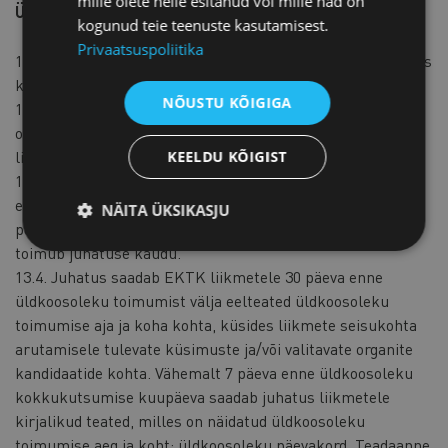
mille olete neile esitanud või mille nad on
Üldkoosolek
kogunud teie teenuste kasutamisest.
Privaatsuspoliitika
13.1. EKTK liikmete korralise üldkoosoleku kutsub juhatus
kokku vähemalt üks kord aastas.
NÕUSTU KÕIGIGA
13.2. Erakorralise üldkoosoleku kutsub juhatus kokku
omal algatusel või audiitori või vähemalt 1/10 EKTK
liikmete kirjalikul motiveeritud nõudmisel.
KEELDU KÕIGIST
13.3. Üldkoosolekul arutamisele kuuluvad küsimused
esitab juhatus. EKTK liikmete, peadirektori ja audiitori
NÄITA ÜKSIKASJU
poolt üldkoosolekule küsimuste arutamiseks esitamine
toimub juhatuse kaudu.
13.4. Juhatus saadab EKTK liikmetele 30 päeva enne
üldkoosoleku toimumist välja eelteated üldkoosoleku
toimumise aja ja koha kohta, küsides liikmete seisukohta
arutamisele tulevate küsimuste ja/või valitavate organite
kandidaatide kohta. Vähemalt 7 päeva enne üldkoosoleku
kokkukutsumise kuupäeva saadab juhatus liikmetele
kirjalikud teated, milles on näidatud üldkoosoleku
toimumise aeg ja koht; üldkoosoleku päevakord. Teadaanne