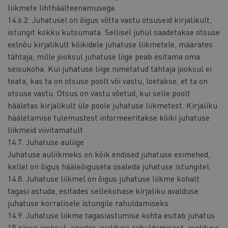
liikmete lihthäälteenamusega.
14.6.2. Juhatusel on õigus võtta vastu otsuseid kirjalikult,
istungit kokku kutsumata. Sellisel juhul saadetakse otsuse
eelnõu kirjalikult kõikidele juhatuse liikmetele, määrates
tähtaja, mille jooksul juhatuse liige peab esitama oma
seisukoha. Kui juhatuse liige nimetatud tähtaja jooksul ei
teata, kas ta on otsuse poolt või vastu, loetakse, et ta on
otsuse vastu. Otsus on vastu võetud, kui selle poolt
hääletas kirjalikult üle poole juhatuse liikmetest. Kirjaliku
hääletamise tulemustest informeeritakse kõiki juhatuse
liikmeid viivitamatult.
14.7. Juhatuse auliige
Juhatuse auliikmeks on kõik endised juhatuse esimehed,
kellel on õigus hääleõiguseta osaleda juhatuse istungitel.
14.8. Juhatuse liikmel on õigus juhatuse liikme kohalt
tagasi astuda, esitades sellekohase kirjaliku avalduse
juhatuse korralisele istungile rahuldamiseks.
14.9. Juhatuse liikme tagasiastumise kohta esitab juhatus
15 päeva jooksul, arvates avalduse rahuldamisest, avalduse