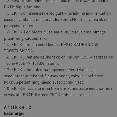
1.2. Eesti Kaubandus-Tööstuskoda on 1925. aastal loodud
EKTK õigusjärglane.
1.3. EKTK on iseseisev eraõiguslik juriidiline isik, millel on
iseseisev bilanss ning arvelduskontod Eesti ja välisriikide
pangaasutustes.
1.4. EKTK-l on Mercuriuse saua kujutise ja oma nimega
pitsat ning kaubamärk.
1.5. EKTK nimi on eesti keeles EESTI KAUBANDUS-
TÖÖSTUSKODA.
1.6. EKTK juhatuse asukohaks on Tallinn. EKTK aadress on
Toom-Kooli 17, 10130, Tallinn.
1.7. EKTK juhindub oma tegevuses Eesti Vabariigi
seadustest ja teistest õigusaktidest, rahvusvahelistest
kokkulepetest ning käesolevast põhikirjast.
1.8. EKTK ei vastuta oma liikmete kohustuste eest, samuti
ei vastuta EKTK liikmed EKTK kohustuste eest.
A r t i k k e l 2
Eesmärgid