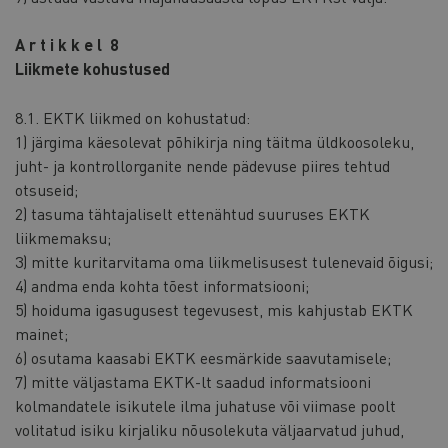
A r t i k k e l 8
Liikmete kohustused
8.1. EKTK liikmed on kohustatud:
1) järgima käesolevat põhikirja ning täitma üldkoosoleku,
juht- ja kontrollorganite nende pädevuse piires tehtud
otsuseid;
2) tasuma tähtajaliselt ettenähtud suuruses EKTK
liikmemaksu;
3) mitte kuritarvitama oma liikmelisusest tulenevaid õigusi;
4) andma enda kohta tõest informatsiooni;
5) hoiduma igasugusest tegevusest, mis kahjustab EKTK
mainet;
6) osutama kaasabi EKTK eesmärkide saavutamisele;
7) mitte väljastama EKTK-lt saadud informatsiooni
kolmandatele isikutele ilma juhatuse või viimase poolt
volitatud isiku kirjaliku nõusolekuta väljaarvatud juhud,