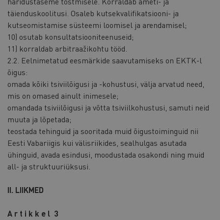
haridustaseme tõstmisele. Korraldab ameti- ja
täienduskoolitusi. Osaleb kutsekvalifikatsiooni- ja
kutseomistamise süsteemi loomisel ja arendamisel;
10) osutab konsultatsiooniteenuseid;
11) korraldab arbitraažikohtu tööd.
2.2. Eelnimetatud eesmärkide saavutamiseks on EKTK-l
õigus:
omada kõiki tsiviilõigusi ja -kohustusi, välja arvatud need,
mis on omased ainult inimesele;
omandada tsiviilõigusi ja võtta tsiviilkohustusi, samuti neid
muuta ja lõpetada;
teostada tehinguid ja sooritada muid õigustoiminguid nii
Eesti Vabariigis kui välisriikides, sealhulgas asutada
ühinguid, avada esindusi, moodustada osakondi ning muid
all- ja struktuuriüksusi.
II. LIIKMED
A r t i k k e l 3