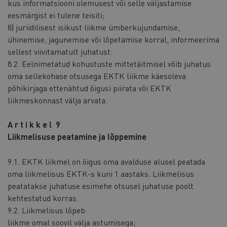
kus informatsiooni olemusest või selle väljastamise
eesmärgist ei tulene teisiti;
8) juriidilisest isikust liikme ümberkujundamise,
ühinemise, jagunemise või lõpetamise korral, informeerima
sellest viivitamatult juhatust.
8.2. Eelnimetatud kohustuste mittetäitmisel võib juhatus
oma sellekohase otsusega EKTK liikme käesoleva
põhikirjaga ettenähtud õigusi piirata või EKTK
liikmeskonnast välja arvata.
A r t i k k e l 9
Liikmelisuse peatamine ja lõppemine
9.1. EKTK liikmel on õigus oma avalduse alusel peatada
oma liikmelisus EKTK-s kuni 1 aastaks. Liikmelisus
peatatakse juhatuse esimehe otsusel juhatuse poolt
kehtestatud korras.
9.2. Liikmelisus lõpeb:
liikme omal soovil välja astumisega;