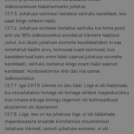
üldkoosolekule hääletamiseks juhatus.
13.7.5. Juhatuse valimisel loetakse valituks kandidaat, kes
saab kõige rohkem hääli.
13.7.6. Juhatuse esimees loetakse valituks kui tema poolt
anti üle 50% üldkoosolekul esindatud liikmete häältest.
Juhul, kui ükski juhatuse esimehe kandidaatidest ei saa
nimetatud häälte arvu, toimuvad uued valimised, kus
kandideerivad kaks enim hääli saanud juhatuse esimehe
kandidaati, valituks loetakse kõige enam hääli saanud
kandidaat. Korduvvalimise võib läbi viia samal
üldkoosolekul.
13.7.7. Igal EKTK liikmel on üks hääl. Liige ei või hääletada,
kui otsustatakse temaga või temaga võrdset majanduslikku
huvi omava isikuga tehingu tegemist või kohtuvaidluse
alustamist või lõpetamist.
13.7.8. Liige, kes on ka juhatuse liige, ei või hääletada
majandusaasta aruande kinnitamise otsustamisel.
Juhatuse liikmed, samuti juhatuse esimees, ei või