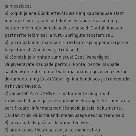
ja messidest;
4) kogub ja analüüsib ettevõtluse ning kaubanduse alast
informatsiooni, peab sellekohaseid andmebaase ning
osutab informatsioonialaseid teenuseid. Osutab kaasabi
partnerite leidmisel ja turu-uuringute teostamisel;
5) korraldab informatsiooni-, reklaami- ja õppematerjalide
kirjastamist. Annab välja trükiseid;
6) tõendab ja kinnitab tunnistusi Eesti Vabariigist
väljaveetavate kaupade päritolu kohta, nende kaupade
saatedokumente ja muid välismajandustegevusega seotud
dokumente ning Eesti Vabariigi kaubanduses ja transpordis
kehtivaid tavasid;
7) väljastab ATA CARNET-i dokumente ning muid
rahvusvaheliseks ja sisekaubanduseks vajalikke tunnistusi,
sertifikaate, informatsioonitõendeid ja teisi dokumente.
Osutab muid välismajandustegevusega seotud teenuseid;
8) korraldab dispašööride büroo tegevust;
9) aitab kaasa tööstusalase ja kaubandusliku