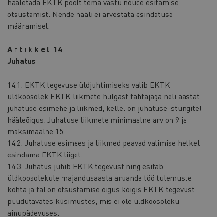
hääletada EKTK poolt tema vastu nõude esitamise
otsustamist. Nende hääli ei arvestata esindatuse
määramisel.
A r t i k k e l 14
Juhatus
14.1. EKTK tegevuse üldjuhtimiseks valib EKTK
üldkoosolek EKTK liikmete hulgast tähtajaga neli aastat
juhatuse esimehe ja liikmed, kellel on juhatuse istungitel
hääleõigus. Juhatuse liikmete minimaalne arv on 9 ja
maksimaalne 15.
14.2. Juhatuse esimees ja liikmed peavad valimise hetkel
esindama EKTK liiget.
14.3. Juhatus juhib EKTK tegevust ning esitab
üldkoosolekule majandusaasta aruande töö tulemuste
kohta ja tal on otsustamise õigus kõigis EKTK tegevust
puudutavates küsimustes, mis ei ole üldkoosoleku
ainupädevuses.