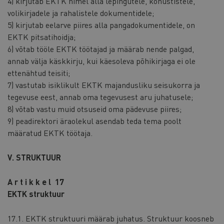
4) kirjutab EKTK nimel alla lepingutele, kohustistele,
volikirjadele ja rahalistele dokumentidele;
5) kirjutab eelarve piires alla pangadokumentidele, on
EKTK pitsatihoidja;
6) võtab tööle EKTK töötajad ja määrab nende palgad,
annab välja käskkirju, kui käesoleva põhikirjaga ei ole
ettenähtud teisiti;
7) vastutab isiklikult EKTK majandusliku seisukorra ja
tegevuse eest, annab oma tegevusest aru juhatusele;
8) võtab vastu muid otsuseid oma pädevuse piires;
9) peadirektori äraolekul asendab teda tema poolt
määratud EKTK töötaja.
V. STRUKTUUR
A r t i k k e l 17
EKTK struktuur
17.1. EKTK struktuuri määrab juhatus. Struktuur koosneb