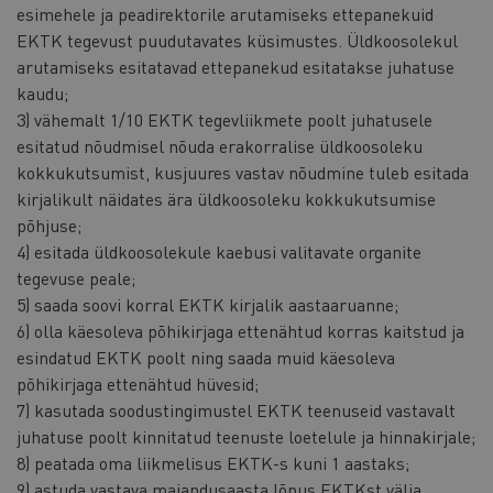
esimehele ja peadirektorile arutamiseks ettepanekuid
EKTK tegevust puudutavates küsimustes. Üldkoosolekul
arutamiseks esitatavad ettepanekud esitatakse juhatuse
kaudu;
3) vähemalt 1/10 EKTK tegevliikmete poolt juhatusele
esitatud nõudmisel nõuda erakorralise üldkoosoleku
kokkukutsumist, kusjuures vastav nõudmine tuleb esitada
kirjalikult näidates ära üldkoosoleku kokkukutsumise
põhjuse;
4) esitada üldkoosolekule kaebusi valitavate organite
tegevuse peale;
5) saada soovi korral EKTK kirjalik aastaaruanne;
6) olla käesoleva põhikirjaga ettenähtud korras kaitstud ja
esindatud EKTK poolt ning saada muid käesoleva
põhikirjaga ettenähtud hüvesid;
7) kasutada soodustingimustel EKTK teenuseid vastavalt
juhatuse poolt kinnitatud teenuste loetelule ja hinnakirjale;
8) peatada oma liikmelisus EKTK-s kuni 1 aastaks;
9) astuda vastava majandusaasta lõpus EKTKst välja.