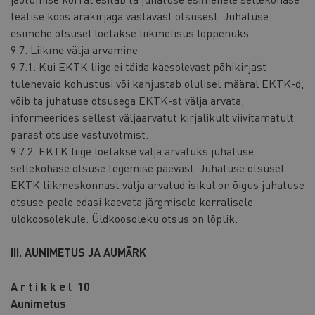
teatise koos ärakirjaga vastavast otsusest. Juhatuse
esimehe otsusel loetakse liikmelisus lõppenuks.
9.7. Liikme välja arvamine
9.7.1. Kui EKTK liige ei täida käesolevast põhikirjast
tulenevaid kohustusi või kahjustab olulisel määral EKTK-d,
võib ta juhatuse otsusega EKTK-st välja arvata,
informeerides sellest väljaarvatut kirjalikult viivitamatult
pärast otsuse vastuvõtmist.
9.7.2. EKTK liige loetakse välja arvatuks juhatuse
sellekohase otsuse tegemise päevast. Juhatuse otsusel
EKTK liikmeskonnast välja arvatud isikul on õigus juhatuse
otsuse peale edasi kaevata järgmisele korralisele
üldkoosolekule. Üldkoosoleku otsus on lõplik.
III. AUNIMETUS JA AUMÄRK
A r t i k k e l 10
Aunimetus