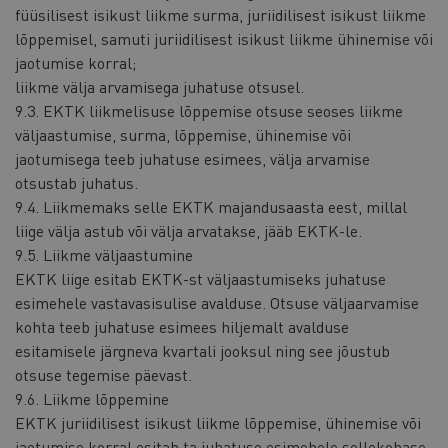
füüsilisest isikust liikme surma, juriidilisest isikust liikme
lõppemisel, samuti juriidilisest isikust liikme ühinemise või
jaotumise korral;
liikme välja arvamisega juhatuse otsusel.
9.3. EKTK liikmelisuse lõppemise otsuse seoses liikme
väljaastumise, surma, lõppemise, ühinemise või
jaotumisega teeb juhatuse esimees, välja arvamise
otsustab juhatus.
9.4. Liikmemaks selle EKTK majandusaasta eest, millal
liige välja astub või välja arvatakse, jääb EKTK-le.
9.5. Liikme väljaastumine
EKTK liige esitab EKTK-st väljaastumiseks juhatuse
esimehele vastavasisulise avalduse. Otsuse väljaarvamise
kohta teeb juhatuse esimees hiljemalt avalduse
esitamisele järgneva kvartali jooksul ning see jõustub
otsuse tegemise päevast.
9.6. Liikme lõppemine
EKTK juriidilisest isikust liikme lõppemise, ühinemise või
jaotumise korral esitab ta juhatuse esimehele sellekohase