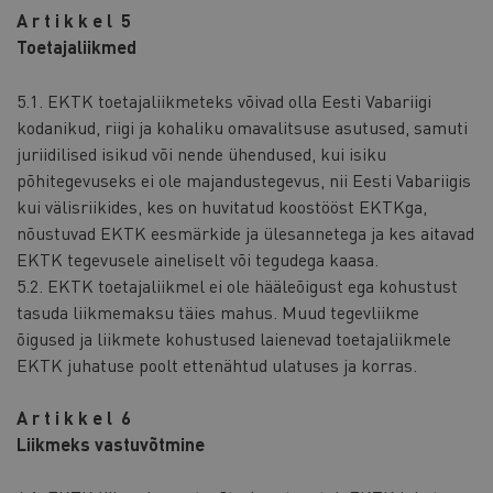
A r t i k k e l 5
Toetajaliikmed
5.1. EKTK toetajaliikmeteks võivad olla Eesti Vabariigi
kodanikud, riigi ja kohaliku omavalitsuse asutused, samuti
juriidilised isikud või nende ühendused, kui isiku
põhitegevuseks ei ole majandustegevus, nii Eesti Vabariigis
kui välisriikides, kes on huvitatud koostööst EKTKga,
nõustuvad EKTK eesmärkide ja ülesannetega ja kes aitavad
EKTK tegevusele aineliselt või tegudega kaasa.
5.2. EKTK toetajaliikmel ei ole hääleõigust ega kohustust
tasuda liikmemaksu täies mahus. Muud tegevliikme
õigused ja liikmete kohustused laienevad toetajaliikmele
EKTK juhatuse poolt ettenähtud ulatuses ja korras.
A r t i k k e l 6
Liikmeks vastuvõtmine