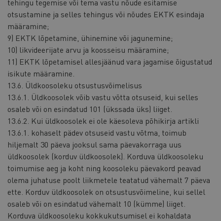
tehingu tegemise või tema vastu nõude esitamise
otsustamine ja selles tehingus või nõudes EKTK esindaja
määramine;
9) EKTK lõpetamine, ühinemine või jagunemine;
10) likvideerijate arvu ja koosseisu määramine;
11) EKTK lõpetamisel allesjäänud vara jagamise õigustatud
isikute määramine.
13.6. Üldkoosoleku otsustusvõimelisus
13.6.1. Üldkoosolek võib vastu võtta otsuseid, kui selles
osaleb või on esindatud 101 (ükssada üks) liiget.
13.6.2. Kui üldkoosolek ei ole käesoleva põhikirja artikli
13.6.1. kohaselt pädev otsuseid vastu võtma, toimub
hiljemalt 30 päeva jooksul sama päevakorraga uus
üldkoosolek (korduv üldkoosolek). Korduva üldkoosoleku
toimumise aeg ja koht ning koosoleku päevakord peavad
olema juhatuse poolt liikmetele teatatud vähemalt 7 päeva
ette. Korduv üldkoosolek on otsustusvõimeline, kui sellel
osaleb või on esindatud vähemalt 10 (kümme) liiget.
Korduva üldkoosoleku kokkukutsumisel ei kohaldata