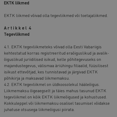
EKTK liikmed
EKTK liikmed võivad olla tegevliikmed või toetajaliikmed.
A r t i k k e l 4
Tegevliikmed
4.1. EKTK tegevliikmeteks võivad olla Eesti Vabariigis
kehtestatud korras registreeritud eraõiguslikud ja avalik-
õiguslikud juriidilised isikud, kelle põhitegevuseks on
majandustegevus, välismaa äriühingu filiaalid, füüsilisest
isikust ettevõtjad, kes tunnistavad ja järgivad EKTK
põhikirja ja maksavad liikmemaksu.
4.2. EKTK tegevliikmel on üldkoosolekul hääleõigus.
Liikmemaksu õigeaegselt ja täies mahus tasunud EKTK
tegevliikmel on kõik EKTK liikmeõigused ja kohustused.
Kokkuleppel või liikmemaksu osalisel tasumisel võidakse
juhatuse otsusega liikmeõigusi piirata.