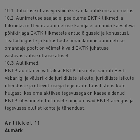
10.1. Juhatuse otsusega võidakse anda auliikme aunimetus.
10.2. Aunimetuse saajad ei pea olema EKTK liikmed ja
liikmeks mitteolev aunimetuse kandja ei omanda käesoleva
põhikirjaga EKTK liikmetele antud õiguseid ja kohustusi.
Teatud õiguste ja kohustuste omandamine aunimetuse
omandaja poolt on võimalik vaid EKTK juhatuse
vastavasisulise otsuse alusel.
10.3. Auliikmed.
EKTK auliikmed valitakse EKTK liikmete, samuti Eesti
Vabariigi ja välisriikide juriidiliste isikute, juriidiliste isikute
ühenduste ja ettevõtlusega tegelevate füüsiliste isikute
hulgast, kes oma aktiivse tegevusega on kaasa aidanud
EKTK ülesannete täitmisele ning omavad EKTK arengus ja
tegevuses olulist kohta ja tähendust.
A r t i k k e l 11
Aumärk