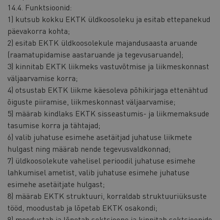
14.4. Funktsioonid:
1) kutsub kokku EKTK üldkoosoleku ja esitab ettepanekud
päevakorra kohta;
2) esitab EKTK üldkoosolekule majandusaasta aruande
(raamatupidamise aastaruande ja tegevusaruande);
3) kinnitab EKTK liikmeks vastuvõtmise ja liikmeskonnast
väljaarvamise korra;
4) otsustab EKTK liikme käesoleva põhikirjaga ettenähtud
õiguste piiramise, liikmeskonnast väljaarvamise;
5) määrab kindlaks EKTK sisseastumis- ja liikmemaksude
tasumise korra ja tähtajad;
6) valib juhatuse esimehe asetäitjad juhatuse liikmete
hulgast ning määrab nende tegevusvaldkonnad;
7) üldkoosolekute vahelisel perioodil juhatuse esimehe
lahkumisel ametist, valib juhatuse esimehe juhatuse
esimehe asetäitjate hulgast;
8) määrab EKTK struktuuri, korraldab struktuuriüksuste
tööd, moodustab ja lõpetab EKTK osakondi;
9) moodustab ja lõpetab sektsioone ja kinnitab sektsioonide