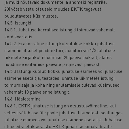
ja muid nõutavaid dokumente ja andmeid registrile;
20) võtab vastu otsuseid muudes EKTK tegevust
puudutavates küsimustes.
14.5. Istungid
14.5.1. Juhatuse korralised istungid toimuvad vähemalt
kord kvartalis.
14.5.2. Erakorraline istung kutsutakse kokku juhatuse
esimehe otsusel peadirektori, audiitori või 1/3 juhatuse
liikmete kirjalikul nõudmisel 20 päeva jooksul, alates
nõudmise esitamise päevale järgnevast päevast.
14.5.3 Istungi kutsub kokku juhatuse esimees või juhatuse
esimehe asetäitja, teatades juhatuse liikmetele istungi
toimumisaja ja koha ning arutamisele tulevad küsimused
vähemalt 10 päeva enne istungit.
14.6. Hääletamine
14.6.1. EKTK juhatuse istung on otsustusvõimeline, kui
sellest võtab osa üle poole juhatuse liikmetest, sealhulgas
juhatuse esimees või juhatuse esimehe asetäitja. Juhatuse
otsused võetakse vastu EKTK juhatuse kohalviibivate