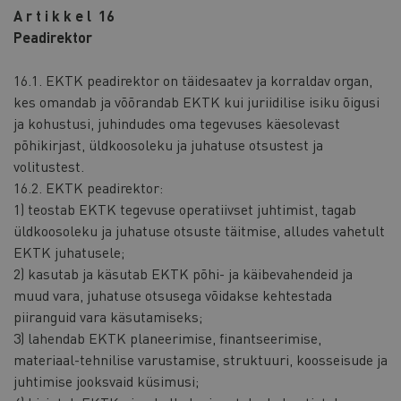
A r t i k k e l 16
Peadirektor
16.1. EKTK peadirektor on täidesaatev ja korraldav organ,
kes omandab ja võõrandab EKTK kui juriidilise isiku õigusi
ja kohustusi, juhindudes oma tegevuses käesolevast
põhikirjast, üldkoosoleku ja juhatuse otsustest ja
volitustest.
16.2. EKTK peadirektor:
1) teostab EKTK tegevuse operatiivset juhtimist, tagab
üldkoosoleku ja juhatuse otsuste täitmise, alludes vahetult
EKTK juhatusele;
2) kasutab ja käsutab EKTK põhi- ja käibevahendeid ja
muud vara, juhatuse otsusega võidakse kehtestada
piiranguid vara käsutamiseks;
3) lahendab EKTK planeerimise, finantseerimise,
materiaal-tehnilise varustamise, struktuuri, koosseisude ja
juhtimise jooksvaid küsimusi;