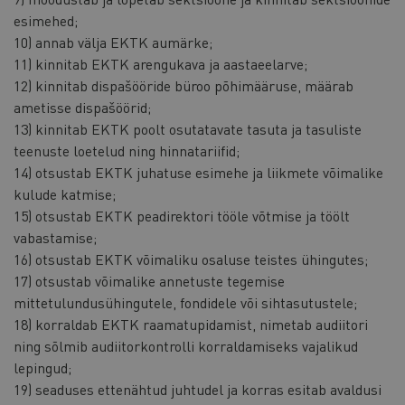
esimehed;
10) annab välja EKTK aumärke;
11) kinnitab EKTK arengukava ja aastaeelarve;
12) kinnitab dispašööride büroo põhimääruse, määrab
ametisse dispašöörid;
13) kinnitab EKTK poolt osutatavate tasuta ja tasuliste
teenuste loetelud ning hinnatariifid;
14) otsustab EKTK juhatuse esimehe ja liikmete võimalike
kulude katmise;
15) otsustab EKTK peadirektori tööle võtmise ja töölt
vabastamise;
16) otsustab EKTK võimaliku osaluse teistes ühingutes;
17) otsustab võimalike annetuste tegemise
mittetulundusühingutele, fondidele või sihtasutustele;
18) korraldab EKTK raamatupidamist, nimetab audiitori
ning sõlmib audiitorkontrolli korraldamiseks vajalikud
lepingud;
19) seaduses ettenähtud juhtudel ja korras esitab avaldusi