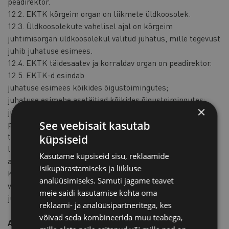
peadirektor.
12.2. EKTK kõrgeim organ on liikmete üldkoosolek.
12.3. Üldkoosolekute vahelisel ajal on kõrgeim
juhtimisorgan üldkoosolekul valitud juhatus, mille tegevust
juhib juhatuse esimees.
12.4. EKTK täidesaatev ja korraldav organ on peadirektor.
12.5. EKTK-d esindab
juhatuse esimees kõikides õigustoimingutes;
juhatuse esimehe asetäitjad kõikides õigustoimingutes;
×
juhatuse liikmed kõikides õigustoimingutes ainult ühiselt;
See veebisait kasutab
peadirektor oma pädevuse piires volikirjata;
teised isikud juhatuse esimehe, esimehe asetäitja, kõikide
küpsiseid
liikmete poolt ühiselt või peadirektori poolt antud volikirja
Kasutame küpsiseid sisu, reklaamide
alusel.
isikupärastamiseks ja liikluse
Kinnisasju ja registrisse kantud vallasasju võib võõrandada
analüüsimiseks. Samuti jagame teavet
või asjaõigusega koormata ainult sellekohase eelneva
meie saidi kasutamise kohta oma
juhatuse otsuse alusel.
reklaami- ja analüüsipartneritega, kes
võivad seda kombineerida muu teabega,
A r t i k k e l 13