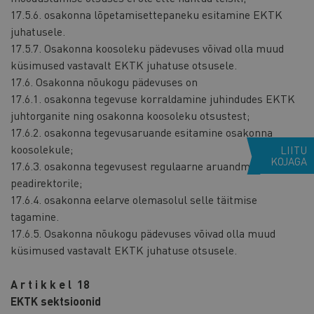
17.5.6. osakonna lõpetamisettepaneku esitamine EKTK
juhatusele.
17.5.7. Osakonna koosoleku pädevuses võivad olla muud
küsimused vastavalt EKTK juhatuse otsusele.
17.6. Osakonna nõukogu pädevuses on
17.6.1. osakonna tegevuse korraldamine juhindudes EKTK
juhtorganite ning osakonna koosoleku otsustest;
17.6.2. osakonna tegevusaruande esitamine osakonna
koosolekule;
LIITU
KOJAGA
17.6.3. osakonna tegevusest regulaarne aruandmine EKTK
peadirektorile;
17.6.4. osakonna eelarve olemasolul selle täitmise
tagamine.
17.6.5. Osakonna nõukogu pädevuses võivad olla muud
küsimused vastavalt EKTK juhatuse otsusele.
A r t i k k e l 18
EKTK sektsioonid