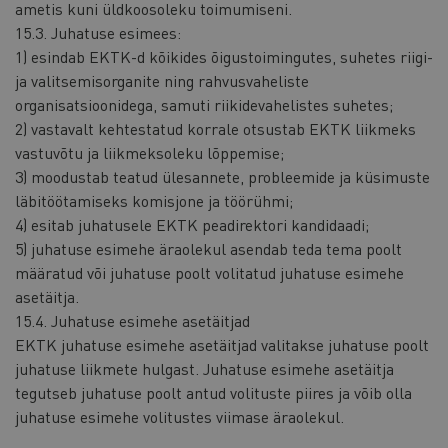
ametis kuni üldkoosoleku toimumiseni.
15.3. Juhatuse esimees:
1) esindab EKTK-d kõikides õigustoimingutes, suhetes riigi-
ja valitsemisorganite ning rahvusvaheliste
organisatsioonidega, samuti riikidevahelistes suhetes;
2) vastavalt kehtestatud korrale otsustab EKTK liikmeks
vastuvõtu ja liikmeksoleku lõppemise;
3) moodustab teatud ülesannete, probleemide ja küsimuste
läbitöötamiseks komisjone ja töörühmi;
4) esitab juhatusele EKTK peadirektori kandidaadi;
5) juhatuse esimehe äraolekul asendab teda tema poolt
määratud või juhatuse poolt volitatud juhatuse esimehe
asetäitja.
15.4. Juhatuse esimehe asetäitjad
EKTK juhatuse esimehe asetäitjad valitakse juhatuse poolt
juhatuse liikmete hulgast. Juhatuse esimehe asetäitja
tegutseb juhatuse poolt antud volituste piires ja võib olla
juhatuse esimehe volitustes viimase äraolekul.