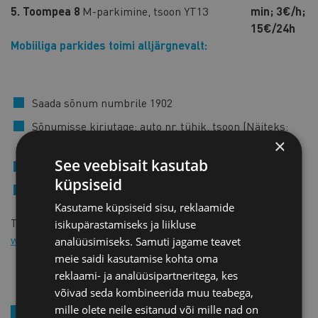
5. Toompea 8
M-parkimine, tsoon YT13
min; 3€/h;
15€/24h
Mobiiliga parkides toimi alljärgnevalt:
Saada sõnum numbrile 1902
Sõnumisse kirjutage: auto nr, tühik, tsoon (Näiteks:
×
123abc P7)
See veebisait kasutab
Vastuseks saate sõnumi – parkimine alustatud
küpsiseid
Parkimise lõpetamisel helistage numbrile 1903
Kasutame küpsiseid sisu, reklaamide
Täpsemat infot koos parkimistsoonidega aadressilt
isikupärastamiseks ja liikluse
www.tallinn.ee/parkimine
analüüsimiseks. Samuti jagame teavet
meie saidi kasutamise kohta oma
reklaami- ja analüüsipartneritega, kes
võivad seda kombineerida muu teabega,
mille olete neile esitanud või mille nad on
LIITU UUDISKIRJAGA