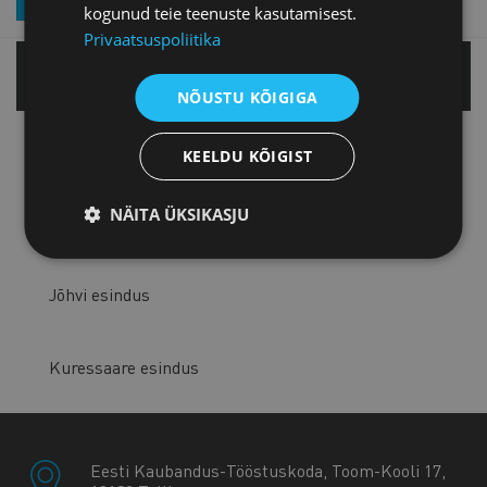
kogunud teie teenuste kasutamisest.
Privaatsuspoliitika
Tallinnas
NÕUSTU KÕIGIGA
Tartu esindus
KEELDU KÕIGIST
NÄITA ÜKSIKASJU
Pärnu esindus
Jõhvi esindus
Kuressaare esindus
Eesti Kaubandus-Tööstuskoda, Toom-Kooli 17,