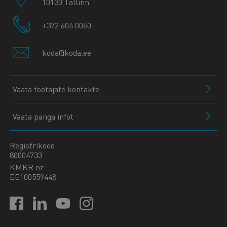
10130 Tallinn
+372 604 0060
koda@koda.ee
Vaata töötajate kontakte
Vaata panga infot
Registrikood
80004733
KMKR nr
EE100559448