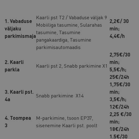
Kaarli pst T2 / Vabaduse väljak 9
1. Vabaduse
2,2€/ 30
Mobiiliga tasumine, Sularahas
väljaku
min;
tasumine, Tasumine
parkimismaja
4,4€/h
pangakaardiga, Tasumine
parkimisautomaadis
2,75€/30
2. Kaarli
min;
Kaarli pst 2, Snabb parkimine X1
parkla
5,5€/h;
25€/24h
1,75€/30
3. Kaarli pst.
min;
Snabb parkimine X14
4a
3,5€/h;
12€/24h
2,25 €/30
4. Toompea
M-parkimine, tsoon EP37,
min;
3
sisenemine Kaarli pst. poolt
18€/24h
1.5€/30