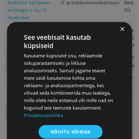
Koduleht nähtavaks
IT ja telekommunikatsioon
Web S
nii Google-s kui AI
OÜ
mudelites
×
Loovad tegevused
Koolitused
Örreke
See veebisait kasutab
üritustel
õpitoa
küpsiseid
(Sinka
Kasutame küpsiseid sisu, reklaamide
Vabad kaiäärsed maad
Transporditeenused
AS Tal
isikupärastamiseks ja liikluse
Muuga sadamas
Sadam
analüüsimiseks. Samuti jagame teavet
Juhtmeköidiste
Autotööstus
DEFLO
meie saidi kasutamise kohta oma
tootmine -5%
reklaami- ja analüüsipartneritega, kes
võivad seda kombineerida muu teabega,
mille olete neile esitanud või mille nad on
kogunud teie teenuste kasutamisest.
Eesolev
1
Lehekülg
2
Lehekülg
3
Järgmine
››
Viimane
Viimane »
Privaatsuspoliitika
leht
leht
leht
NÕUSTU KÕIGIGA