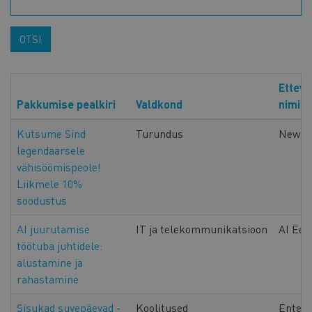
OTSI
Ettevõ
Pakkumise pealkiri
Valdkond
nimi
Kutsume Sind
Turundus
Newer
legendaarsele
vähisöömispeole!
Liikmele 10%
soodustus
AI juurutamise
IT ja telekommunikatsioon
AI Ees
töötuba juhtidele:
alustamine ja
rahastamine
Sisukad suvepäevad -
Koolitused
EnterT