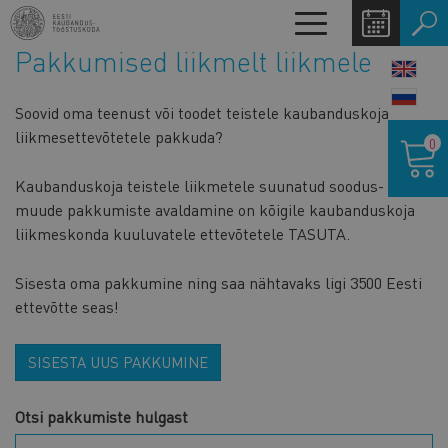
Liigu
Toggle
edasi
navigation
Pakkumised liikmelt liikmele
põhisisu
LANG
juurde
SWIT
Soovid oma teenust või toodet teistele kaubanduskoja
Ostukor
liikmesettevõtetele pakkuda?
0
Kaubanduskoja teistele liikmetele suunatud soodus- ja
muude pakkumiste avaldamine on kõigile kaubanduskoja
liikmeskonda kuuluvatele ettevõtetele TASUTA.
Sisesta oma pakkumine ning saa nähtavaks ligi 3500 Eesti
ettevõtte seas!
SISESTA UUS PAKKUMINE
Otsi pakkumiste hulgast