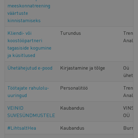
meeskonnatreening
väärtuste
kinnistamiseks
Kliendi- või
Turundus
Trendl
koostööpartneri
Analyt
tagasiside kogumine
ja küsitlused
Ühetähejutud e-pood
Kirjastamine ja tõlge
Oü
ühetäh
Töötajate rahulolu-
Personalitöö
Trendl
uuringud
Analyt
VEINID
Kaubandus
VINSO
SUVESÜNDMUSTELE
OÜ
#LihtsaltHea
Kaubandus
Burra