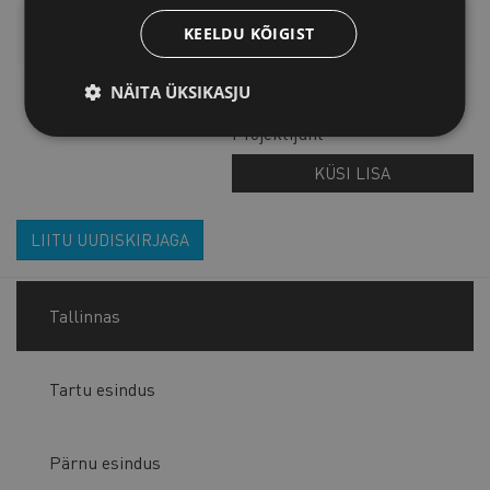
KEELDU KÕIGIST
LISAINFO
NÄITA ÜKSIKASJU
Anneli Perne
Projektijuht
KÜSI LISA
LIITU UUDISKIRJAGA
Tallinnas
Tartu esindus
Pärnu esindus