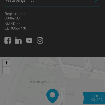
Vaata panga infot
Registrikood
80004733
KMKR nr
EE100559448
+
−
LIITU
KOJAGA