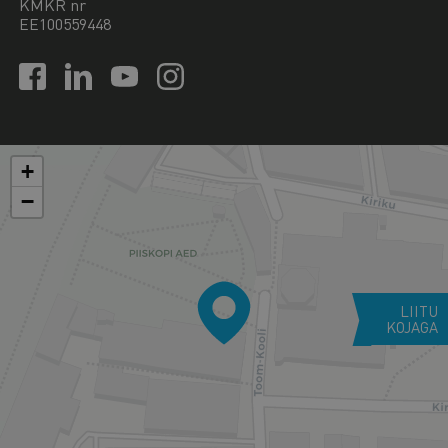
KMKR nr
EE100559448
+
−
LIITU
KOJAGA