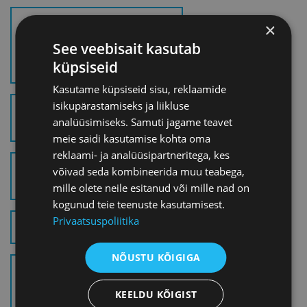
EUROOPA TUUMAUURINGUTE
×
KESKUSE CERN HANGETE
See veebisait kasutab
VÕIMALUSED EESTI
küpsiseid
ETTEVÕTETELE_2021 (.PDF)
Kasutame küpsiseid sisu, reklaamide
isikupärastamiseks ja liikluse
CHECKLIST_SELLING TO THE
analüüsimiseks. Samuti jagame teavet
PUBLIC SECTOR (.PDF)
meie saidi kasutamise kohta oma
reklaami- ja analüüsipartneritega, kes
CONTRACT NOTICE
võivad seda kombineerida muu teabega,
FORM_EXAMPLE (.PDF)
mille olete neile esitanud või mille nad on
kogunud teie teenuste kasutamisest.
Privaatsuspoliitika
TIPS ON BID WRITING (.PDF)
NÕUSTU KÕIGIGA
PRESENTATSIOON_PUBLIC
PROCUREMENT BASIC
KEELDU KÕIGIST
PRINCIPLES AND