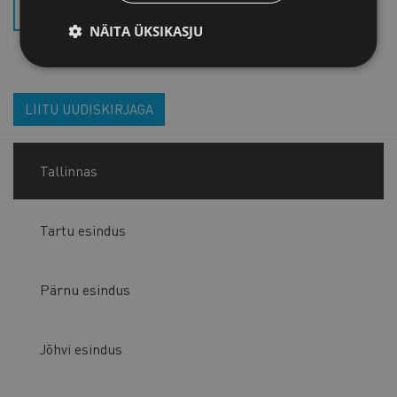
PROCEDURES_2020 (.PDF)
NÄITA ÜKSIKASJU
LIITU UUDISKIRJAGA
Tallinnas
Tartu esindus
Pärnu esindus
Jõhvi esindus