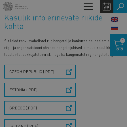
Liigu
Toggle
edasi
navigation
Kasulik info erinevate riikide
põhisisu
LANG
juurde
kohta
SWIT
Ostukor
0
Siit leiad rahvusvahelistel riigihangetel ja konkurssidel osalemiseks
riigi- ja organisatsiooni põhised hangete juhised ja muud kasulikku
taustainfot pakkujatele nii EL-i aga ka kaugematel riigihangete turgudel.
CZECH REPUBLIC (.PDF)
ESTONIA (.PDF)
GREECE (.PDF)
IRELAND (.PDF)