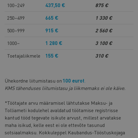
100–249
437,50 €
875 €
250–499
665 €
1 330 €
500–999
915 €
2 560 €
1000–
1 280 €
3 100 €
Toetajaliikmele
155 €
310 €
Ühekordne liitumistasu on
100 eurot
.
KMS tähenduses liitumistasu ja liikmemaks ei ole käive.
*Töötajate arvu määramisel lähtutakse Maksu- ja
Tolliameti kodulehel avaldatud töötamise registrisse
kantud tööd tegevate isikute arvust, millest arvatakse
maha isikud, kelle eest ei ole ettevõte tasunud
sotsiaalmaksu. Kokkuleppel Kaubandus-Tööstuskojaga