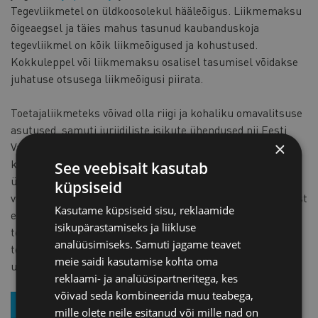
Tegevliikmetel on üldkoosolekul hääleõigus. Liikmemaksu
õigeaegsel ja täies mahus tasunud kaubanduskoja
tegevliikmel on kõik liikmeõigused ja kohustused.
Kokkuleppel või liikmemaksu osalisel tasumisel võidakse
juhatuse otsusega liikmeõigusi piirata.
Toetajaliikmeteks võivad olla riigi ja kohaliku omavalitsuse
asutused, samuti juriidiliste isikute ühendused nii Eesti
×
Vabariigis kui välisriikides, kes on huvitatud koostööst
kaubanduskojaga, nõustuvad koja eesmärkide ja
See veebisait kasutab
ülesannetega ja kes kaubanduskoja tegevusele aineliselt
küpsiseid
või tegudega kaasa aitavad. Toetajaliikmel ei ole hääleõigust
Kasutame küpsiseid sisu, reklaamide
ega kohustust tasuda liikmemaksu täies mahus. Muud
isikupärastamiseks ja liikluse
tegevliikme õigused ja liikmete kohustused laienevad
analüüsimiseks. Samuti jagame teavet
toetajaliikmele Kaubanduskoja juhatuse poolt ettenähtud
meie saidi kasutamise kohta oma
ulatuses ja korras.
reklaami- ja analüüsipartneritega, kes
võivad seda kombineerida muu teabega,
TULE LIIKMEKS JUBA TÄNA, TÄIDA ANKEET
mille olete neile esitanud või mille nad on