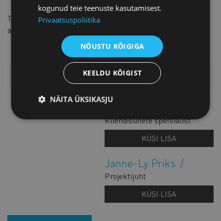
kogunud teie teenuste kasutamisest.
Toetajaliikmeks soovijal
palume täita ankeet
ja saata see
Privaatsuspoliitika
aadressile
marju.raavel@koda.ee
.
NÕUSTU KÕIGIGA
KEELDU KÕIGIST
LISAINFO
NÄITA ÜKSIKASJU
Marju Raavel
Kliendisuhete spetsialist
KÜSI LISA
Janne-Ly Priks
Projektijuht
KÜSI LISA