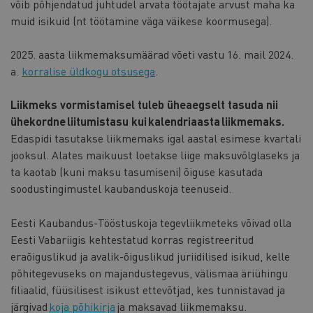
võib põhjendatud juhtudel arvata töötajate arvust maha ka
muid isikuid (nt töötamine väga väikese koormusega).
2025. aasta liikmemaksumäärad võeti vastu 16. mail 2024.
a.
korralise üldkogu otsusega
.
Liikmeks vormistamisel tuleb üheaegselt tasuda nii
ühekordne liitumistasu kui kalendriaasta liikmemaks.
Edaspidi tasutakse liikmemaks igal aastal esimese kvartali
jooksul. Alates maikuust loetakse liige maksuvõlglaseks ja
ta kaotab (kuni maksu tasumiseni) õiguse kasutada
soodustingimustel kaubanduskoja teenuseid.
Eesti Kaubandus-Tööstuskoja tegevliikmeteks võivad olla
Eesti Vabariigis kehtestatud korras registreeritud
eraõiguslikud ja avalik-õiguslikud juriidilised isikud, kelle
põhitegevuseks on majandustegevus, välismaa äriühingu
filiaalid, füüsilisest isikust ettevõtjad, kes tunnistavad ja
järgivad
koja põhikirja
ja maksavad liikmemaksu.