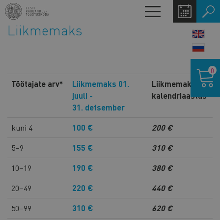
Liigu
Toggle
edasi
navigation
Liikmemaks
põhisisu
LANG
juurde
SWIT
Ostukor
0
Töötajate arv*
Liikmemaks 01.
Liikmemaks
juuli -
kalendriaastas
31. detsember
kuni 4
100 €
200 €
5–9
155 €
310 €
10–19
190 €
380 €
20–49
220 €
440 €
50–99
310 €
620 €