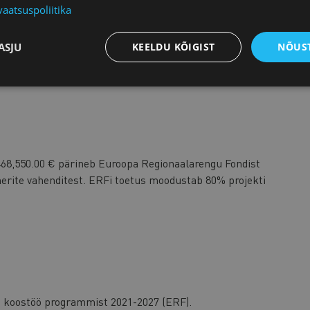
vaatsuspoliitika
OOD
ASJU
KEELDU KÕIGIST
NÕUST
 468,550.00 € pärineb Euroopa Regionaalarengu Fondist
nerite vahenditest. ERFi toetus moodustab 80% projekti
e koostöö programmist 2021-2027 (ERF).