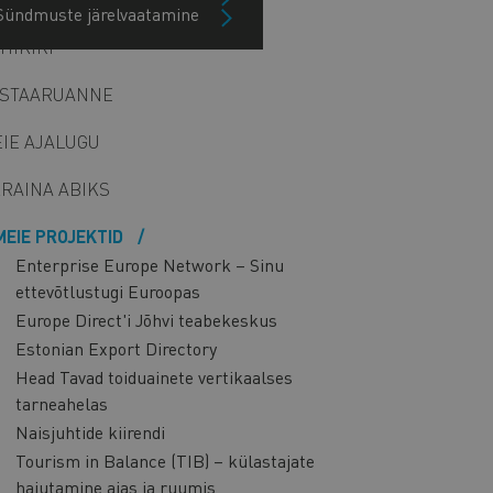
Sündmuste järelvaatamine
HIKIRI
STAARUANNE
IE AJALUGU
RAINA ABIKS
MEIE PROJEKTID
Enterprise Europe Network – Sinu
ettevõtlustugi Euroopas
Europe Direct'i Jõhvi teabekeskus
Estonian Export Directory
Head Tavad toiduainete vertikaalses
tarneahelas
Naisjuhtide kiirendi
Tourism in Balance (TIB) – külastajate
hajutamine ajas ja ruumis