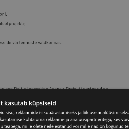
oni;
ilootprojekti;
sside või teenuste valdkonnas.
atsioon Baltic Innovation Agency. Projekti partnerid on
Tööstuskoda, Siidrikoda, Mälloni Mõis, Dipperfox,
it kasutab küpsiseid
almiermuižas alus, Baltic Satellite Service, Rāmkalni
d sisu, reklaamide isikupärastamiseks ja liikluse analüüsimisek
 kasutamise kohta oma reklaami- ja analüüsipartneritega, kes või
teabega, mille olete neile esitanud või mille nad on kogunud te