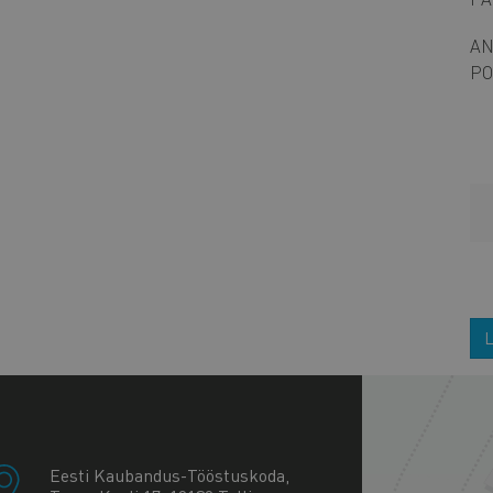
AN
PO
L
+
−
Eesti Kaubandus-Tööstuskoda,