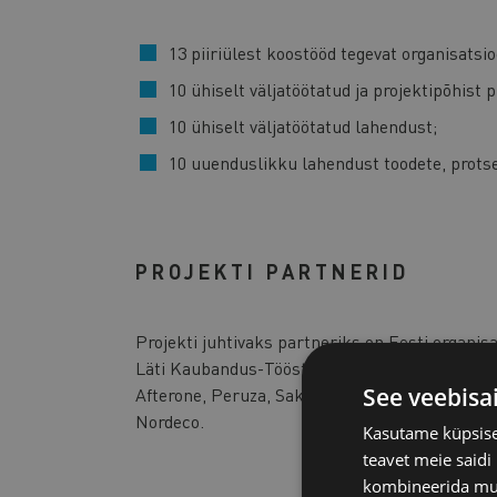
13 piiriülest koostööd tegevat organisatsio
10 ühiselt väljatöötatud ja projektipõhist p
10 ühiselt väljatöötatud lahendust;
10 uuenduslikku lahendust toodete, protse
PROJEKTI PARTNERID
Projekti juhtivaks partneriks on Eesti organis
Läti Kaubandus-Tööstuskoda, Eesti Kaubandus-
See veebisa
Afterone, Peruza, Sakret, Kurzemes Atslēga, V
Nordeco.
Kasutame küpsisei
teavet meie saidi
kombineerida muu 