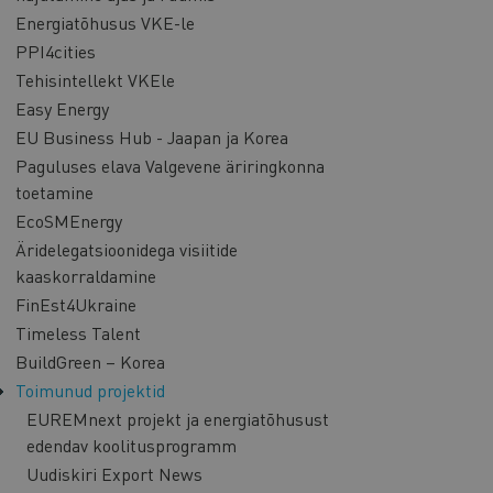
Energiatõhusus VKE-le
PPI4cities
Tehisintellekt VKEle
Easy Energy
EU Business Hub - Jaapan ja Korea
Paguluses elava Valgevene äriringkonna
toetamine
EcoSMEnergy
Äridelegatsioonidega visiitide
kaaskorraldamine
FinEst4Ukraine
Timeless Talent
BuildGreen – Korea
Toimunud projektid
EUREMnext projekt ja energiatõhusust
edendav koolitusprogramm
Uudiskiri Export News