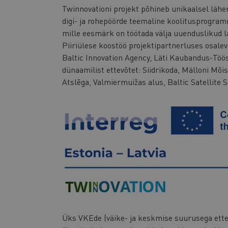
Twinnovationi projekt põhineb unikaalsel lähen
digi- ja rohepöörde teemaline koolitusprogramm
mille eesmärk on töötada välja uuenduslikud l
Piiriülese koostöö projektipartnerluses osaleva
Baltic Innovation Agency, Läti Kaubandus-Tö
dünaamilist ettevõtet: Siidrikoda, Mälloni Mõi
Atslēga, Valmiermuižas alus, Baltic Satellite 
Üks VKEde (väike- ja keskmise suurusega ettevõ