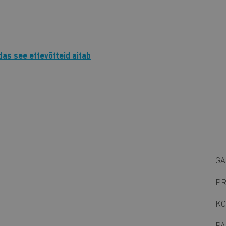
as see ettevõtteid aitab
GA
PR
KO
PA