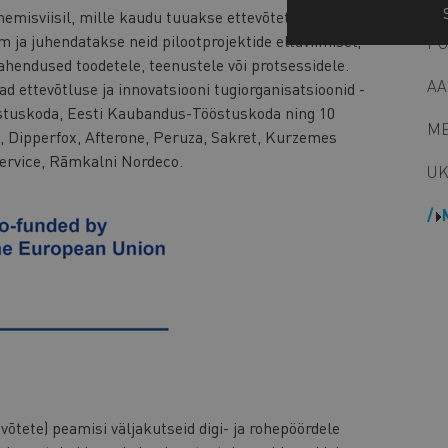
emisviisil, mille kaudu tuuakse ettevõteteni spetsiaalne
 ja juhendatakse neid pilootprojektide elluviimisel,
PÕ
ahendused toodetele, teenustele või protsessidele.
AA
d ettevõtluse ja innovatsiooni tugiorganisatsioonid -
östuskoda, Eesti Kaubandus-Tööstuskoda ning 10
ME
s, Dipperfox, Afterone, Peruza, Sakret, Kurzemes
Service, Rāmkalni Nordeco.
UK
tete) peamisi väljakutseid digi- ja rohepöördele