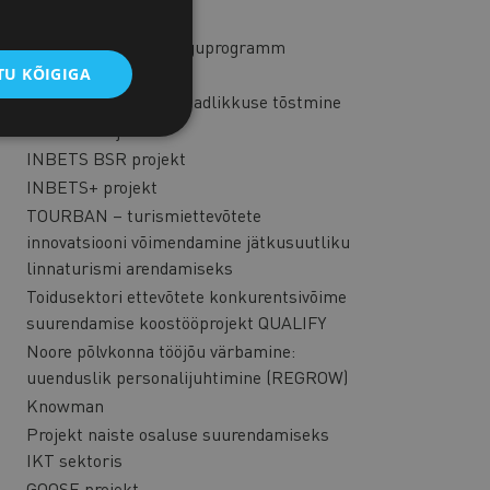
BENCH
Naisettevõtluse arenguprogramm
Gruusias
U KÕIGIGA
Korruptsioonialase teadlikkuse tõstmine
Talendid Koju
INBETS BSR projekt
INBETS+ projekt
TOURBAN – turismiettevõtete
innovatsiooni võimendamine jätkusuutliku
linnaturismi arendamiseks
Toidusektori ettevõtete konkurentsivõime
suurendamise koostööprojekt QUALIFY
Noore põlvkonna tööjõu värbamine:
uuenduslik personalijuhtimine (REGROW)
Knowman
Projekt naiste osaluse suurendamiseks
IKT sektoris
GOOSE projekt