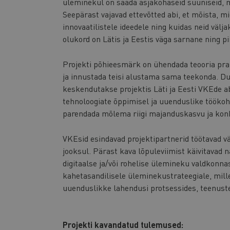
üleminekul on saada asjakohaseid suuniseid, 
Seepärast vajavad ettevõtted abi, et mõista, 
innovaatilistele ideedele ning kuidas neid vä
olukord on Lätis ja Eestis väga sarnane ning p
Projekti põhieesmärk on ühendada teooria pra
ja innustada teisi alustama sama teekonda. D
keskendutakse projektis Läti ja Eesti VKEde 
tehnoloogiate õppimisel ja uuenduslike töök
parendada mõlema riigi majanduskasvu ja kon
VKEsid esindavad projektipartnerid töötavad v
jooksul. Pärast kava lõpuleviimist käivitavad 
digitaalse ja/või rohelise ülemineku valdkonna
kahetasandilisele üleminekustrateegiale, mil
uuenduslikke lahendusi protsessides, teenuste
Projekti kavandatud tulemused: