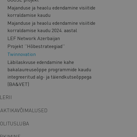
Majanduse ja heaolu edendamine visiitide
korraldamise kaudu
Majanduse ja heaolu edendamine visiitide
korraldamise kaudu 2024. aastal
LEF Network Azerbaijan
Projekt ’’Hõbestrateegiad’’
Twinnovation
Läbilaskvuse edendamine kahe
bakalaureuseõppe programmide kaudu
integreeritud alg- ja täiendkutseõppega
(BA&VET)
LERII
AKTIKAVÕIMALUSED
OLITUSLUBA
RKIMINE