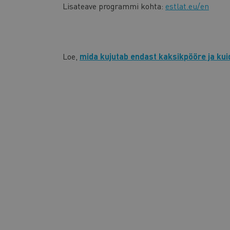
Lisateave programmi kohta:
estlat.eu/en
Loe,
mida kujutab endast kaksikpööre ja kuid