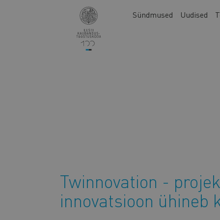
Liigu
Main
Sündmused
Uudised
T
edasi
navigation
põhisisu
juurde
Twinnovation - projek
innovatsioon ühineb 