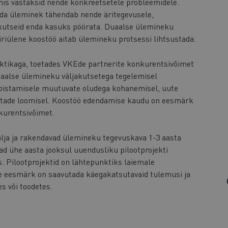
mis vastaksid nende konkreetsetele probleemidele.
mida üleminek tähendab nende äritegevusele,
ljakutseid enda kasuks pöörata. Duaalse ülemineku
iiriülene koostöö aitab ülemineku protsessi lihtsustada.
ktikaga, toetades VKEde partnerite konkurentsivõimet
uaalse ülemineku väljakutsetega tegelemisel
abistamisele muutuvate oludega kohanemisel, uute
ohtade loomisel. Koostöö edendamise kaudu on eesmärk
kurentsivõimet.
älja ja rakendavad ülemineku tegevuskava 1-3 aasta
nad ühe aasta jooksul uuendusliku pilootprojekti
s. Pilootprojektid on lähtepunktiks laiemale
le eesmärk on saavutada käegakatsutavaid tulemusi ja
s või toodetes.