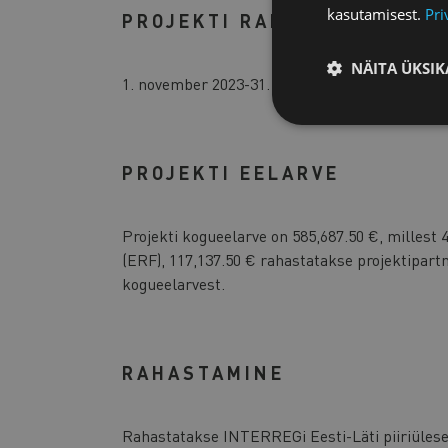
kasutamisest.
Pri
PROJEKTI RAKENDAMISPERI
NÄITA ÜKSIK
1. november 2023-31. oktoober 2025
PROJEKTI EELARVE
Projekti kogueelarve on 585,687.50 €, millest
(ERF), 117,137.50 € rahastatakse projektipart
kogueelarvest.
RAHASTAMINE
Rahastatakse INTERREGi Eesti-Läti piiriüles