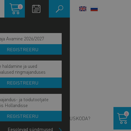
Ostukorv
0
LANGUAGE
SWITCHER
aja Avamine 2026/2027
REGISTREERU
e haldamine ja uued
malused ringmajanduses
REGISTREERU
ajandus- ja toidutootjate
ain
is Hollandisse
NTAKT
Ostukor
avigation
0
REGISTREERU
S ON EESTI KAUBANDUS-TÖÖSTUSKODA?
ide
lock
Eesolevad sündmused
HATUS