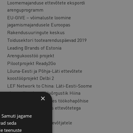
Loomemajanduse ettevõtete ekspordi
arenguprogramm
EU-GIVE – võimaluste loomine
jagamismajandusele Euroopas
Rakendusuuringute keskus
Toidusektori tootearenduspäevad 2019
Leading Brands of Estonia
Arengukoostöö projekt
Pilootprojekt Ready2Go
Lõuna-Eesti ja Põhja-Läti ettevõtete
koostööprojekt Delbi 2
LEF Network to China: Läti-Eesti-Soome
eksporditoe koostöövõrgustik Hiina
×
ApprEnt: kõrghariduses töökohapõhise
õppe arendamine koos ettevõtetega
Euroopas
s. Samuti jagame
Erasmus noortele ettevõtjatele
vad seda
ie teenuste
STEEEP