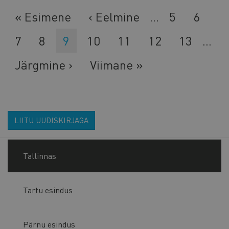
Esimene
« Esimene
Eelmine
‹ Eelmine
…
Lehekülg
5
Lehek
6
leht
leht
Lehekülg
7
Lehekülg
8
Eesolev
9
Lehekülg
10
Lehekülg
11
Lehekülg
12
Lehekülg
13
…
leht
Järgmine
Järgmine ›
Viimane
Viimane »
leht
leht
LIITU UUDISKIRJAGA
Tallinnas
Tartu esindus
Pärnu esindus