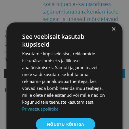
Koda nõuab e-kaubanduses
taganemisnupu rakendamisele
selgeid ja üheselt mõistetavaid
tingimusi
×
See veebisait kasutab
Ministeerium on koostanud eelnõu, millega võetakse üle
küpsiseid
Euroopa Liidu direktiiv, et tugevdada tarbija õigusi veebis
sõlmitud finantsteenuste lepingute puhul. Olulisemate
Kasutame küpsiseid sisu, reklaamide
muudatustena on kavas luua kõikidest
isikupärastamiseks ja liikluse
analüüsimiseks. Samuti jagame teavet
MEIE UUDISED
VAATA
meie saidi kasutamise kohta oma
reklaami- ja analüüsipartneritega, kes
võivad seda kombineerida muu teabega,
13.11.2025
MEIE UUDISED
mille olete neile esitanud või mille nad on
Küberturvalisuse seaduse
kogunud teie teenuste kasutamisest.
muudatused peavad olema
Privaatsuspoliitika
ettevõtjatele selged ja
jõukohased
NÕUSTU KÕIGIGA