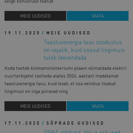
selge kohustuse teatud
MEIE UUDISED
VAATA
19.11.2025
MEIE UUDISED
Taastuvenergia tasu soodustus
on vajalik, kuid osasid tingimusi
tuleb leevendada
Koda toetab kliimaministeeriumi plaani võimaldada elektri
suurtarbijatel taotleda alates 2026. aastast madalamat
taastuvenergia tasu, kuid leiab, et osa eelnõus toodud
tingimusi on liiga piiravad ning
MEIE UUDISED
VAATA
17.11.2025
SÕPRADE UUDISED
OSKA infotund: töö ja oskused