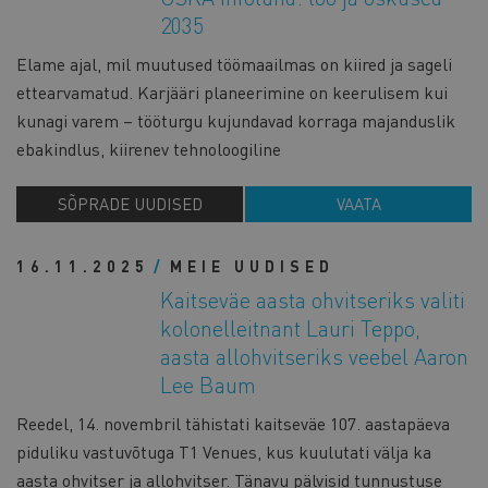
2035
Elame ajal, mil muutused töömaailmas on kiired ja sageli
ettearvamatud. Karjääri planeerimine on keerulisem kui
kunagi varem – tööturgu kujundavad korraga majanduslik
ebakindlus, kiirenev tehnoloogiline
SÕPRADE UUDISED
VAATA
16.11.2025
MEIE UUDISED
Kaitseväe aasta ohvitseriks valiti
kolonelleitnant Lauri Teppo,
aasta allohvitseriks veebel Aaron
Lee Baum
Reedel, 14. novembril tähistati kaitseväe 107. aastapäeva
piduliku vastuvõtuga T1 Venues, kus kuulutati välja ka
aasta ohvitser ja allohvitser. Tänavu pälvisid tunnustuse