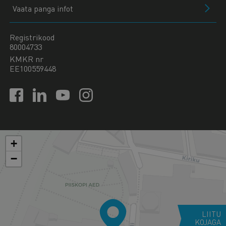
Vaata panga infot
Registrikood
80004733
KMKR nr
EE100559448
+
−
LIITU
KOJAGA