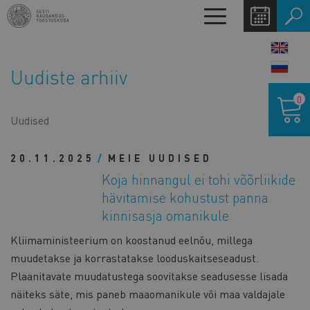
Liigu
Toggle
edasi
navigation
põhisisu
LANG
juurde
SWIT
Uudiste arhiiv
Ostukor
0
Uudised
20.11.2025
MEIE UUDISED
Koja hinnangul ei tohi võõrliikide
hävitamise kohustust panna
kinnisasja omanikule
Kliimaministeerium on koostanud eelnõu, millega
muudetakse ja korrastatakse looduskaitseseadust.
Plaanitavate muudatustega soovitakse seadusesse lisada
näiteks säte, mis paneb maaomanikule või maa valdajale