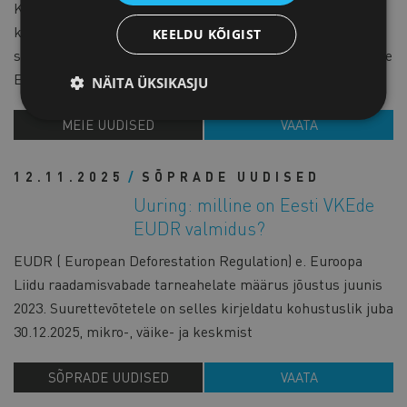
Koda esitas Riigikogu riigikaitsekomisjonile arvamuse
küberturvalisuse seaduse ja teiste seaduste muutmise
KEELDU KÕIGIST
seaduse eelnõu kohta, millega võetakse Eesti õigusesse üle
Euroopa Liidu uus NIS2 direktiiv. Direktiivi
NÄITA ÜKSIKASJU
MEIE UUDISED
VAATA
12.11.2025
SÕPRADE UUDISED
Uuring: milline on Eesti VKEde
EUDR valmidus?
EUDR ( European Deforestation Regulation) e. Euroopa
Liidu raadamisvabade tarneahelate määrus jõustus juunis
2023. Suurettevõtetele on selles kirjeldatu kohustuslik juba
30.12.2025, mikro-, väike- ja keskmist
SÕPRADE UUDISED
VAATA