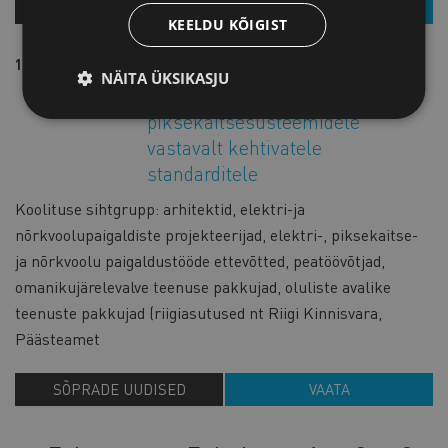
MEIE UUDISED
VAATA
KEELDU KÕIGIST
13.01.2026
SÕPRADE UUDISED
NÄITA ÜKSIKASJU
Nõuded ehitiste
piksekaitsesüsteemidele
vastavalt kehtivatele
standarditele
Koolituse sihtgrupp: arhitektid, elektri-ja
nõrkvoolupaigaldiste projekteerijad, elektri-, piksekaitse-
ja nõrkvoolu paigaldustööde ettevõtted, peatöövõtjad,
omanikujärelevalve teenuse pakkujad, oluliste avalike
teenuste pakkujad (riigiasutused nt Riigi Kinnisvara,
Päästeamet
SÕPRADE UUDISED
VAATA