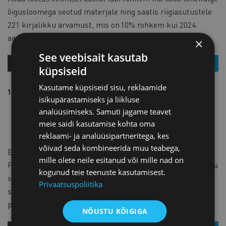
õigusloomega seotud materjale ning saatis riigiasutustele
221 kirjalikku arvamust, mis on 10% rohkem kui 2024.
aastal ja
×
See veebisait kasutab
MEIE UUDISED
VAATA
küpsiseid
Kasutame küpsiseid sisu, reklaamide
14.01.2026
MEIE UUDISED
isikupärastamiseks ja liikluse
Euroopa Liidu prioriteetsed
analüüsimiseks. Samuti jagame teavet
seadusandlikud ettepanekud
meie saidi kasutamise kohta oma
2026
reklaami- ja analüüsipartneritega, kes
võivad seda kombineerida muu teabega,
Eelmise aasta lõpul leppisid Euroopa Komisjoni, Euroopa
mille olete neile esitanud või mille nad on
Parlamendi ja EL nõukogu presidendid kokku Euroopa Liidu
kogunud teie teenuste kasutamisest.
seadusandlikes prioriteetides 2026 aastaks, allkirjastades
Privaatsuspoliitika
sellekohase ühisdeklaratsiooni. Ühisdeklaratsioon seab
prioriteediks
NÕUSTU KÕIGIGA