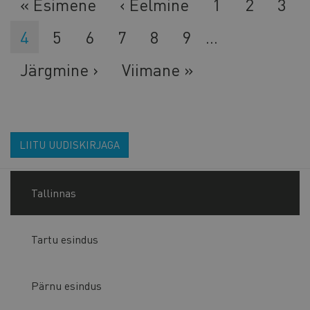
Esimene
« Esimene
Eelmine
‹ Eelmine
Lehekülg
1
Lehekül
2
Leh
3
leht
leht
Eesolev
4
Lehekülg
5
Lehekülg
6
Lehekülg
7
Lehekülg
8
Lehekülg
9
…
leht
Järgmine
Järgmine ›
Viimane
Viimane »
leht
leht
LIITU UUDISKIRJAGA
Tallinnas
Tartu esindus
Pärnu esindus