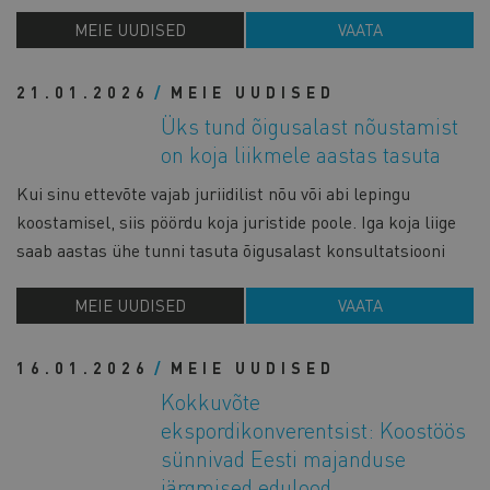
MEIE UUDISED
VAATA
21.01.2026
MEIE UUDISED
Üks tund õigusalast nõustamist
on koja liikmele aastas tasuta
Kui sinu ettevõte vajab juriidilist nõu või abi lepingu
koostamisel, siis pöördu koja juristide poole. Iga koja liige
saab aastas ühe tunni tasuta õigusalast konsultatsiooni
MEIE UUDISED
VAATA
16.01.2026
MEIE UUDISED
Kokkuvõte
ekspordikonverentsist: Koostöös
sünnivad Eesti majanduse
järgmised edulood