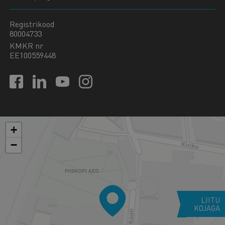
Registrikood
80004733
KMKR nr
EE100559448
+
−
LIITU
KOJAGA