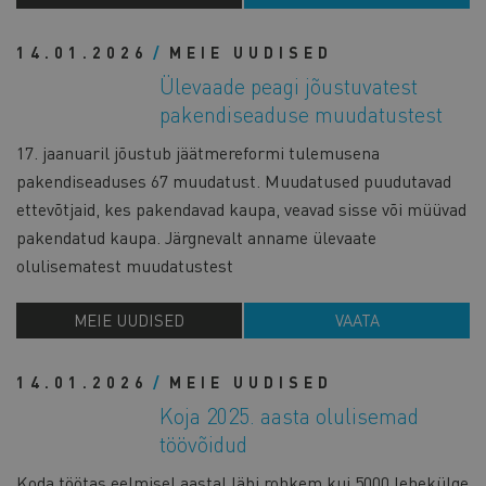
14.01.2026
MEIE UUDISED
Ülevaade peagi jõustuvatest
pakendiseaduse muudatustest
17. jaanuaril jõustub jäätmereformi tulemusena
pakendiseaduses 67 muudatust. Muudatused puudutavad
ettevõtjaid, kes pakendavad kaupa, veavad sisse või müüvad
pakendatud kaupa. Järgnevalt anname ülevaate
olulisematest muudatustest
MEIE UUDISED
VAATA
14.01.2026
MEIE UUDISED
Koja 2025. aasta olulisemad
töövõidud
Koda töötas eelmisel aastal läbi rohkem kui 5000 lehekülge