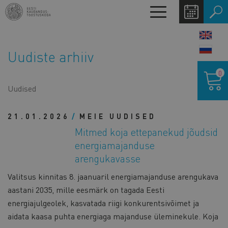
Liigu
Toggle
edasi
navigation
põhisisu
LANG
juurde
SWIT
Uudiste arhiiv
Ostukor
0
Uudised
21.01.2026
MEIE UUDISED
Mitmed koja ettepanekud jõudsid
energiamajanduse
arengukavasse
Valitsus kinnitas 8. jaanuaril energiamajanduse arengukava
aastani 2035, mille eesmärk on tagada Eesti
energiajulgeolek, kasvatada riigi konkurentsivõimet ja
aidata kaasa puhta energiaga majanduse üleminekule. Koja