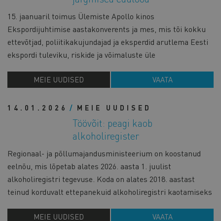
15. jaanuaril toimus Ülemiste Apollo kinos
Ekspordijuhtimise aastakonverents ja mes, mis tõi kokku
ettevõtjad, poliitikakujundajad ja eksperdid arutlema Eesti
ekspordi tuleviku, riskide ja võimaluste üle
MEIE UUDISED
VAATA
14.01.2026
MEIE UUDISED
Töövõit: peagi kaob
alkoholiregister
Regionaal- ja põllumajandusministeerium on koostanud
eelnõu, mis lõpetab alates 2026. aasta 1. juulist
alkoholiregistri tegevuse. Koda on alates 2018. aastast
teinud korduvalt ettepanekuid alkoholiregistri kaotamiseks
MEIE UUDISED
VAATA