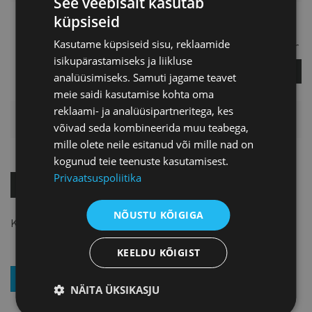
See veebisait kasutab
küpsiseid
Liisi Kirschenberg
Kasutame küpsiseid sisu, reklaamide
Eksporditeenuste koordinaator
isikupärastamiseks ja liikluse
KÜSI LISA
analüüsimiseks. Samuti jagame teavet
meie saidi kasutamise kohta oma
reklaami- ja analüüsipartneritega, kes
HINNAKIRI
võivad seda kombineerida muu teabega,
mille olete neile esitanud või mille nad on
kogunud teie teenuste kasutamisest.
Privaatsuspoliitika
OSTA KOHE!
NÕUSTU KÕIGIGA
Koolitusel osalemise tasu 25€+km
KEELDU KÕIGIST
LIITU UUDISKIRJAGA
NÄITA ÜKSIKASJU