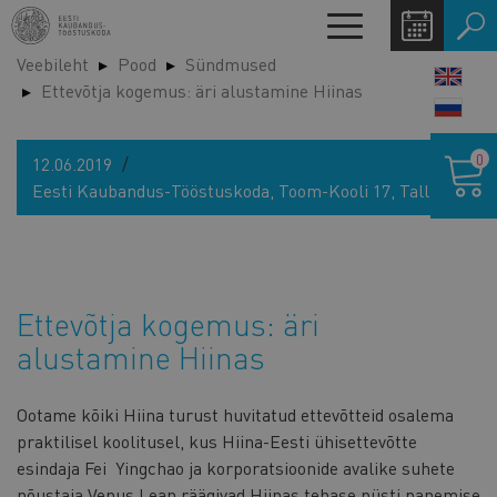
Liigu
Toggle
edasi
navigation
Veebileht
Pood
Sündmused
põhisisu
LANG
Ettevõtja kogemus: äri alustamine Hiinas
juurde
SWIT
Ostukor
0
12.06.2019
Eesti Kaubandus-Tööstuskoda, Toom-Kooli 17, Tallinn
Ettevõtja kogemus: äri
alustamine Hiinas
Ootame kõiki Hiina turust huvitatud ettevõtteid osalema
praktilisel koolitusel, kus Hiina-Eesti ühisettevõtte
esindaja Fei Yingchao ja korporatsioonide avalike suhete
nõustaja Venus Lean räägivad Hiinas tehase püsti panemise