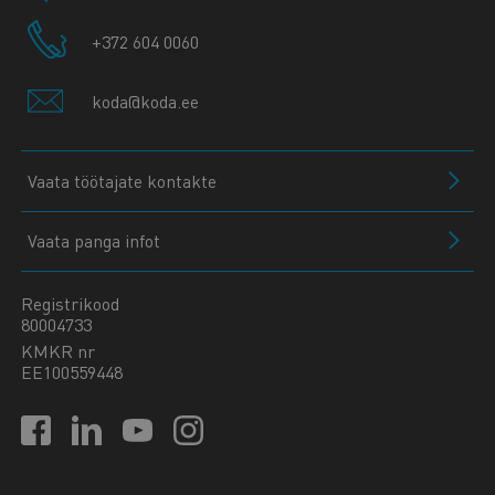
+372 604 0060
koda@koda.ee
Vaata töötajate kontakte
Vaata panga infot
Registrikood
80004733
KMKR nr
EE100559448