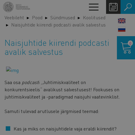
Liigu
Toggle
edasi
navigation
Veebileht
Pood
Sündmused
Koolitused
põhisisu
LANG
Naisjuhtide kiirendi podcasti avalik salvestus
juurde
SWIT
Ostukor
Naisjuhtide kiirendi podcasti
0
avalik salvestus
Saa osa
podcast
i „Juhtimiskvaliteet on
konkurentsieelis“ avalikust salvestusest! Fookuses on
juhtimiskvaliteet ja -paradigmad naisjuhi vaatevinklist.
Samuti tulevad arutlusele järgmised teemad:
Kas ja miks on naisjuhtidele vaja eraldi kiirendit?