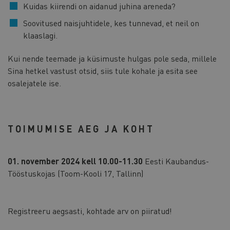
Kuidas kiirendi on aidanud juhina areneda?
Soovitused naisjuhtidele, kes tunnevad, et neil on
klaaslagi.
Kui nende teemade ja küsimuste hulgas pole seda, millele
Sina hetkel vastust otsid, siis tule kohale ja esita see
osalejatele ise.
TOIMUMISE AEG JA KOHT
01. november 2024 kell 10.00-11.30
Eesti Kaubandus-
Tööstuskojas (Toom-Kooli 17, Tallinn)
Registreeru aegsasti, kohtade arv on piiratud!