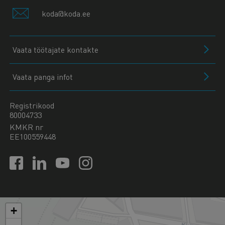
koda@koda.ee
Vaata töötajate kontakte
Vaata panga infot
Registrikood
80004733
KMKR nr
EE100559448
+