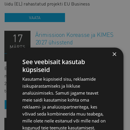
liidu (EL) rahastatud projekti EU Business
VAATA
Ärimissioon Koreasse ja KIMES
17
2027 ühisstend
MÄRTS
×
VÄLISVISIIDID
See veebisait kasutab
Eesti ettevõtetel, kes tegutsevad tervishoiu ja
küpsiseid
meditsiinitehnoloogia valdkonnas, on võimalus osaleda 17-
Kasutame küpsiseid sisu, reklaamide
21. märtsil 2027 viiepäevasel ärimissioonil Koreasse, mis
isikupärastamiseks ja liikluse
toimub Euroopa liidu (EL) rahastatud projekti EU
analüüsimiseks. Samuti jagame teavet
meie saidi kasutamise kohta oma
VAATA
reklaami- ja analüüsipartneritega, kes
võivad seda kombineerida muu teabega,
mille olete neile esitanud või mille nad on
Ärimissioon Jaapanisse ja Smart
22
kogunud teie teenuste kasutamisest.
Energy Week 2027 ühisstend