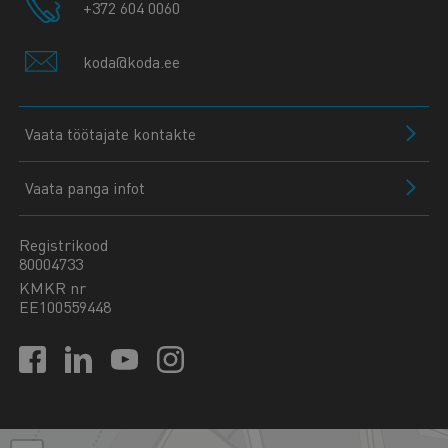
+372 604 0060
koda@koda.ee
Vaata töötajate kontakte
Vaata panga infot
Registrikood
80004733
KMKR nr
EE100559448