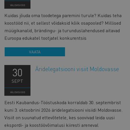
VÄLISVISIIDID
Kuidas jõuda oma toodetega paremini turule? Kuidas teha
koostööd nii, et sellest võidaksid kõik osapooled? Millised
müügikanalid, brändingu- ja turunduslahendused aitavad
Euroopa edukatel tootjatel konkurentsis
VAATA
Äridelegatsiooni visiit Moldovasse
30
SEPT
VÄLISVISIIDID
Eesti Kaubandus-Tööstuskoda korraldab 30. septembrist
kuni 3. oktoobrini 2026 äridelegatsiooni visiidi Moldovasse.
Visiit on suunatud ettevõtetele, kes soovivad leida uusi
ekspordi- ja koostöövõimalusi kiiresti areneval