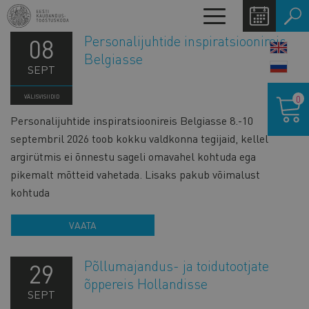
Liigu
Toggle
edasi
navigation
Personalijuhtide inspiratsioonireis
põhisisu
08
LANG
Belgiasse
juurde
SWIT
SEPT
Ostukor
0
VÄLISVISIIDID
Personalijuhtide inspiratsioonireis Belgiasse 8.-10
septembril 2026 toob kokku valdkonna tegijaid, kellel
argirütmis ei õnnestu sageli omavahel kohtuda ega
pikemalt mõtteid vahetada. Lisaks pakub võimalust
kohtuda
VAATA
Põllumajandus- ja toidutootjate
29
õppereis Hollandisse
SEPT