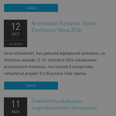
VAATA
Ärimissioon Koreasse: Korea
12
Electronics Show 2026
OKT
VÄLISVISIIDID
Eesti ettevõtetel, kes pakuvad digitaalseid lahendusi, on
võimalus osaleda 12-16. oktoobril 2026 viiepäevasel
ärimissioonil Koreasse, mis toimub Euroopa liidu
rahastatud projekti EU Business Hub raames
VAATA
Sisekommunikatsiooni
11
inspiratsioonireis Vilniusesse
NOV