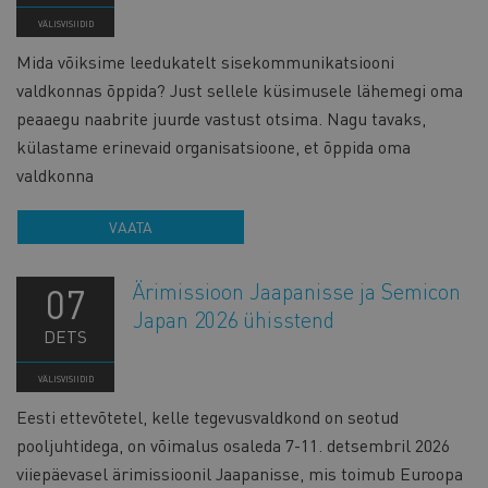
VÄLISVISIIDID
Mida võiksime leedukatelt sisekommunikatsiooni
valdkonnas õppida? Just sellele küsimusele lähemegi oma
peaaegu naabrite juurde vastust otsima. Nagu tavaks,
külastame erinevaid organisatsioone, et õppida oma
valdkonna
VAATA
Ärimissioon Jaapanisse ja Semicon
07
Japan 2026 ühisstend
DETS
VÄLISVISIIDID
Eesti ettevõtetel, kelle tegevusvaldkond on seotud
pooljuhtidega, on võimalus osaleda 7-11. detsembril 2026
viiepäevasel ärimissioonil Jaapanisse, mis toimub Euroopa