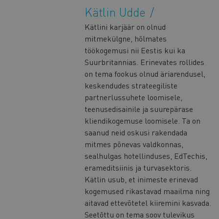
Kätlin Udde
Kätlini karjäär on olnud
mitmekülgne, hõlmates
töökogemusi nii Eestis kui ka
Suurbritannias. Erinevates rollides
on tema fookus olnud äriarendusel,
keskendudes strateegiliste
partnerlussuhete loomisele,
teenusedisainile ja suurepärase
kliendikogemuse loomisele. Ta on
saanud neid oskusi rakendada
mitmes põnevas valdkonnas,
sealhulgas hotellinduses, EdTechis,
erameditsiinis ja turvasektoris.
Kätlin usub, et inimeste erinevad
kogemused rikastavad maailma ning
aitavad ettevõtetel kiiremini kasvada.
Seetõttu on tema soov tulevikus