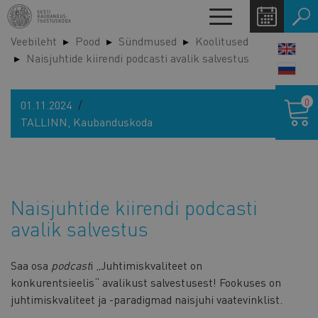
Liigu
Toggle
edasi
navigation
Veebileht
Pood
Sündmused
Koolitused
põhisisu
LANG
Naisjuhtide kiirendi podcasti avalik salvestus
juurde
SWIT
Ostukor
0
01.11.2024
TALLINN, Kaubanduskoda
Naisjuhtide kiirendi podcasti
avalik salvestus
Saa osa
podcast
i „Juhtimiskvaliteet on
konkurentsieelis“ avalikust salvestusest! Fookuses on
juhtimiskvaliteet ja -paradigmad naisjuhi vaatevinklist.