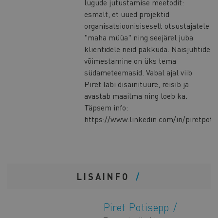
lugude jutustamise meetodit:
esmalt, et uued projektid
organisatsioonisiseselt otsustajatele
"maha müüa" ning seejärel juba
klientidele neid pakkuda. Naisjuhtide
võimestamine on üks tema
südameteemasid. Vabal ajal viib
Piret läbi disainituure, reisib ja
avastab maailma ning loeb ka.
Täpsem info:
https://www.linkedin.com/in/piretpoti
LISAINFO
Piret Potisepp