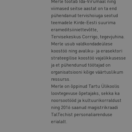
Merle töötab Ida-Virumaal ning
viimased seitse aastat on ta end
pühendanud tervishoiuga seotud
teemadele Kirde-Eesti suurima
erameditsiiniettevõtte,
Tervisekeskus Corrigo, tegevjuhina.
Merle usub valdkondadeülese
koostöö ning avaliku- ja erasektori
strateegilise koostöö vajalikkusesse
ja et pühendunud töötajad on
organisatsiooni kõige väärtuslikum
ressurss.
Merle on õppinud Tartu Ülikoolis
loovtegevuse õpetajaks, sekka ka
noorsootööd ja kultuurikorraldust
ning 2016 saanud magistrikraadi
TalTechist personaliarenduse
erialalt.