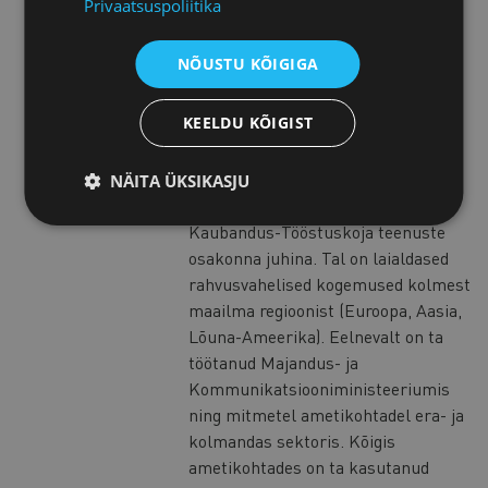
mitmekülgne töökogemus
Privaatsuspoliitika
erinevatest avaliku ja erasektori
ettevõtetest. Kuula lisaks:
NÕUSTU KÕIGIGA
https://soundcloud.com/veiko-
valkiainen
KEELDU KÕIGIST
Piret Potisepp
NÄITA ÜKSIKASJU
Piret töötab hetkel Eesti
Kaubandus-Tööstuskoja teenuste
osakonna juhina. Tal on laialdased
rahvusvahelised kogemused kolmest
maailma regioonist (Euroopa, Aasia,
Lõuna-Ameerika). Eelnevalt on ta
töötanud Majandus- ja
Kommunikatsiooniministeeriumis
ning mitmetel ametikohtadel era- ja
kolmandas sektoris. Kõigis
ametikohtades on ta kasutanud