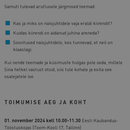
Samuti tulevad arutlusele järgmised teemad:
Kas ja miks on naisjuhtidele vaja eraldi kiirendit?
Kuidas kiirendi on aidanud juhina areneda?
Soovitused naisjuhtidele, kes tunnevad, et neil on
klaaslagi.
Kui nende teemade ja küsimuste hulgas pole seda, millele
Sina hetkel vastust otsid, siis tule kohale ja esita see
osalejatele ise.
TOIMUMISE AEG JA KOHT
01. november 2024 kell 10.00-11.30
Eesti Kaubandus-
Tööstuskojas (Toom-Kooli 17, Tallinn)