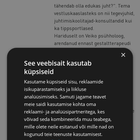
tähendab olla edukas juht?". Tema
vestluskaaslasteks on nii tegevjuhid,
juhtimiskoolitajad-konsultandid kui
ka tippsportlased.
Hariduselt on Veiko psühholoog,
arendanud ennast gestaltterapeudi
õppes (Gestalt Institute of
×
Scandinavia, Taani) ning viimati ka
See veebisait kasutab
coach’i väljaõppes (Erickson
küpsiseid
Coaching International, New York.).
Hetkel on ta doktorant /
Kasutame küpsiseid sisu, reklaamide
nooremteadur Tartu Ülikooli
isikupärastamiseks ja liikluse
juhtimise õppetoolis ja uurib
analüüsimiseks. Samuti jagame teavet
isejuhtivaid meeskondi ning
meie saidi kasutamise kohta oma
organisatsioone. Ta on viinud aastate
reklaami- ja analüüsipartneritega, kes
jooksul läbi hulga juhtimisalaseid
võivad seda kombineerida muu teabega,
koolitusi, seminare ja esitlusi, kus
mille olete neile esitanud või mille nad on
on osalenud sadu juhte. Tal on
kogunud teie teenuste kasutamisest.