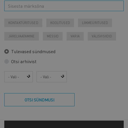
KONTAKTÜRITUSED
KOOLITUSED
LIIKMEÜRITUSED
JÄRELVAATAMINE
MESSID
VARIA
VÄLISVISIIDID
Tulevased sündmused
Otsi arhiivist
Aasta
Kuu
OTSI SÜNDMUSI