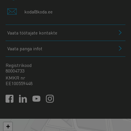
koda@koda.ee
Vaata töötajate kontakte
Vaata panga infot
Registrikood
80004733
KMKR nr
EE100559448
+