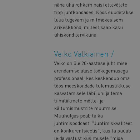
näha üha rohkem naisi ettevõtete
tipp juhtkondades. Koos suudetakse
luua tugevam ja mitmekesisem
ärikeskkond, millest saab kasu
ühiskond tervikuna.
Veiko Valkiainen
Veiko on üle 20-aastase juhtimise
arendamise alase töökogemusega
professionaal, kes keskendub oma
töös meeskondade tulemuslikkuse
kasvatamisele läbi juhi ja tema
tiimiliikmete mõtte- ja
käitumismustrite muutmise.
Muuhulgas peab ta ka
juhtimispodcasti "Juhtimiskvaliteet
on konkurentsieelis”, kus ta püüab
leida vastust küsimusele "mida