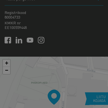
Registrikood
80004733
KMKR nr
EE100559448
+
−
LIITU
KOJAGA