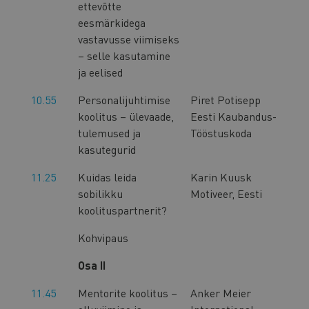
ettevõtte
eesmärkidega
vastavusse viimiseks
– selle kasutamine
ja eelised
10.55
Personalijuhtimise
Piret Potisepp
koolitus – ülevaade,
Eesti Kaubandus-
tulemused ja
Tööstuskoda
kasutegurid
11.25
Kuidas leida
Karin Kuusk
sobilikku
Motiveer, Eesti
koolituspartnerit?
Kohvipaus
Osa II
11.45
Mentorite koolitus –
Anker Meier