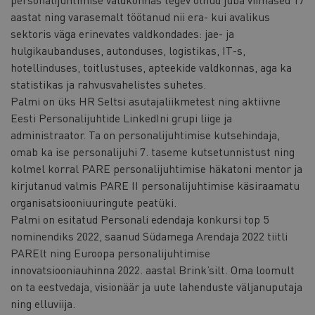
aastat ning varasemalt töötanud nii era- kui avalikus
sektoris väga erinevates valdkondades: jae- ja
hulgikaubanduses, autonduses, logistikas, IT-s,
hotellinduses, toitlustuses, apteekide valdkonnas, aga ka
statistikas ja rahvusvahelistes suhetes.
Palmi on üks HR Seltsi asutajaliikmetest ning aktiivne
Eesti Personalijuhtide LinkedIni grupi liige ja
administraator. Ta on personalijuhtimise kutsehindaja,
omab ka ise personalijuhi 7. taseme kutsetunnistust ning
kolmel korral PARE personalijuhtimise häkatoni mentor ja
kirjutanud valmis PARE II personalijuhtimise käsiraamatu
organisatsiooniuuringute peatüki.
Palmi on esitatud Personali edendaja konkursi top 5
nominendiks 2022, saanud Südamega Arendaja 2022 tiitli
PARElt ning Euroopa personalijuhtimise
innovatsiooniauhinna 2022. aastal Brink’silt. Oma loomult
on ta eestvedaja, visionäär ja uute lahenduste väljanuputaja
ning elluviija.