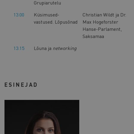
Grupiarutelu
13.00
Küsimused-
Christian Wildt ja Dr.
vastused. Lõpusõnad
Max Hogeforster
Hanse-Parlament,
Saksamaa
13.15
Lõuna ja
networking
ESINEJAD