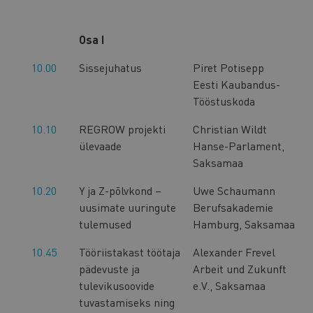
Osa I
10.00
Sissejuhatus
Piret Potisepp
Eesti Kaubandus-
Tööstuskoda
10.10
REGROW projekti
Christian Wildt
ülevaade
Hanse-Parlament,
Saksamaa
10.20
Y ja Z-põlvkond –
Uwe Schaumann
uusimate uuringute
Berufsakademie
tulemused
Hamburg, Saksamaa
10.45
Tööriistakast töötaja
Alexander Frevel
pädevuste ja
Arbeit und Zukunft
tulevikusoovide
e.V., Saksamaa
tuvastamiseks ning