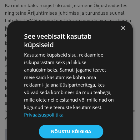
Karinil on kaks magistrikraadi, esimene Õigusteadustes
ning teine Ärijuhtimises juhtimise ja turunduse suunal.
Liitudes LHV Pangaga tegi ta kannapöörde õigusosakonna
×
juhi positsioonilt siseuadiitoriks.
See veebisait kasutab
Pea 3 aastat tagasi tekkis Karinil äriidee tulenevalt
isiklikust murest, mis on tänaseks arenenud ettevõtteks
küpsiseid
nimega MOTIVEER. Oma 15-aastase tööalase karjääri
Kasutame küpsiseid sisu, reklaamide
jooksul ei olnud ta kunagi täies mahus kasutanud endale
isikupärastamiseks ja liikluse
ettenähtud koolituste eelarvet. Miks? Kuna protsess leida
analüüsimiseks. Samuti jagame teavet
endale sobivaim koolituspartner on aeganõudev ja
meie saidi kasutamise kohta oma
keeruline - see võib võtta kuni nädal googeldamist ja
reklaami- ja analüüsipartneritega, kes
kirjavahetusi/ suhtlusi, leidmaks endale sobivaim
võivad seda kombineerida muu teabega,
koolituspartner. Seega on nad loonud veebiplatformi, mis
mille olete neile esitanud või mille nad on
aitab organisatsioonidel 10-minutilise aja investeeringuga
kogunud teie teenuste kasutamisest.
saada enda lauale koolituste pakkujate pakkumised, mis on
Privaatsuspoliitika
vastavuses organisatsiooni profiili ja kriteeriumitega.
NÕUSTU KÕIGIGA