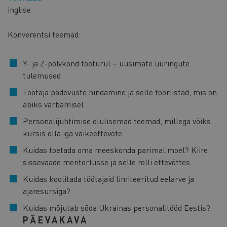
inglise
Konverentsi teemad:
Y- ja Z-põlvkond tööturul – uusimate uuringute
tulemused
Töötaja pädevuste hindamine ja selle tööriistad, mis on
abiks värbamisel
Personalijuhtimise olulisemad teemad, millega võiks
kursis olla iga väikeettevõte.
Kuidas toetada oma meeskonda parimal moel? Kiire
sissevaade mentorlusse ja selle rolli ettevõttes.
Kuidas koolitada töötajaid limiteeritud eelarve ja
ajaresursiga?
Kuidas mõjutab sõda Ukrainas personalitööd Eestis?
PÄEVAKAVA