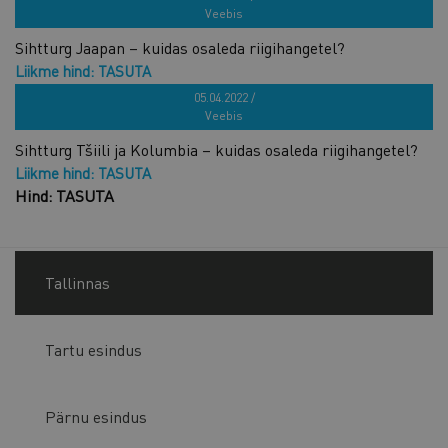
Veebis
Sihtturg Jaapan – kuidas osaleda riigihangetel?
Liikme hind: TASUTA
Hind: TASUTA
05.04.2022 /
Veebis
Sihtturg Tšiili ja Kolumbia – kuidas osaleda riigihangetel?
Liikme hind: TASUTA
Hind: TASUTA
Tallinnas
Tartu esindus
Pärnu esindus