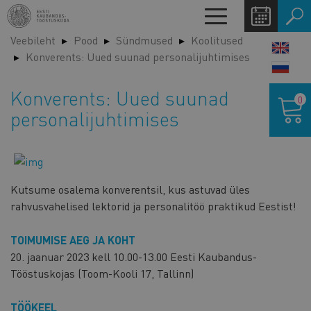
Liigu
Toggle
edasi
navigation
Veebileht
Pood
Sündmused
Koolitused
põhisisu
LANG
Konverents: Uued suunad personalijuhtimises
juurde
SWIT
Ostukor
Konverents: Uued suunad
0
personalijuhtimises
Kutsume osalema konverentsil, kus astuvad üles
rahvusvahelised lektorid ja personalitöö praktikud Eestist!
TOIMUMISE AEG JA KOHT
20. jaanuar 2023 kell 10.00-13.00 Eesti Kaubandus-
Tööstuskojas (Toom-Kooli 17, Tallinn)
TÖÖKEEL