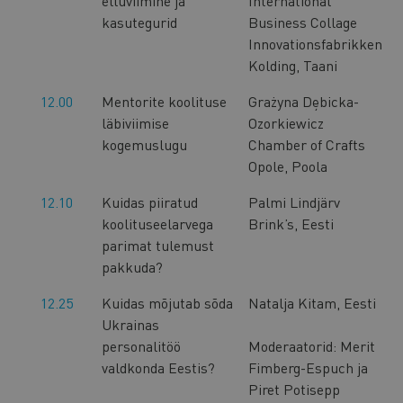
elluviimine ja
International
kasutegurid
Business Collage
Innovationsfabrikken
Kolding, Taani
12.00
Mentorite koolituse
Grażyna Dębicka-
läbiviimise
Ozorkiewicz
kogemuslugu
Chamber of Crafts
Opole, Poola
12.10
Kuidas piiratud
Palmi Lindjärv
koolituseelarvega
Brink’s, Eesti
parimat tulemust
pakkuda?
12.25
Kuidas mõjutab sõda
Natalja Kitam, Eesti
Ukrainas
personalitöö
Moderaatorid: Merit
valdkonda Eestis?
Fimberg-Espuch ja
Piret Potisepp