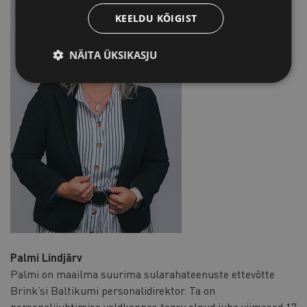
KEELDU KÕIGIST
NÄITA ÜKSIKASJU
Palmi Lindjärv
Palmi on maailma suurima sularahateenuste ettevõtte
Brink’si Baltikumi personalidirektor. Ta on
personalijuhtimise valdkonnas tegev olnud juba viimased 17