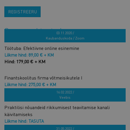
REGISTREERU
Sarnased tooted
03.11.2020 /
Kaubanduskoda / Zoom
Töötuba: Efektiivne online esinemine
Liikme hind: 89,00 € + KM
Hind: 179,00 € + KM
Finantskoolitus firma võtmeisikutele I
Liikme hind: 275,00 € + KM
Hind: 550,00 € + KM
16.02.2022 /
Veebis
Praktilisi nõuandeid rikkumisest teavitamise kanali
käivitamiseks
Liikme hind: TASUTA
Hind: TASUTA
31.05.2022 /