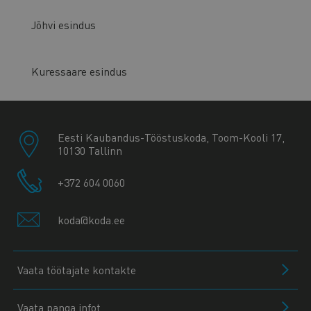
Jõhvi esindus
Kuressaare esindus
Eesti Kaubandus-Tööstuskoda, Toom-Kooli 17,
10130 Tallinn
+372 604 0060
koda@koda.ee
Vaata töötajate kontakte
Vaata panga infot