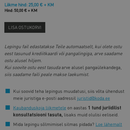
Liikme hind: 25,00 € + KM
Hind: 50,00 € + KM
LISA OSTUKORVI
Lepingu fail edastatakse Teile automaatselt, kui olete ostu
eest tasunud krediitkaardi või pangalingiga, arve saadame
ostu alusel hiljem.
Kui soovite ostu eest tasuda
arve alusel pangaülekandega,
siis saadame faili peale makse laekumist.
Kui soovid teha lepingus muudatusi, siis võta ühendust
meie juristiga e-posti aadressil
juristid@koda.ee
Kaubanduskoja liikmetele
on aastas
1 tund juriidilist
konsultatsiooni tasuta,
lisaks muid olulisi eeliseid.
Mida lepingu sõlmimisel silmas pidada?
Loe lähemalt