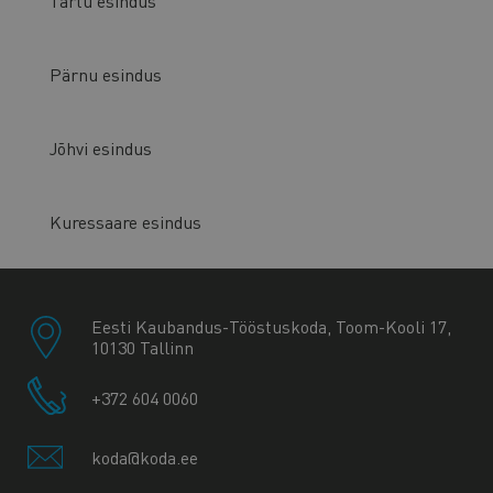
Tartu esindus
Pärnu esindus
Jõhvi esindus
Kuressaare esindus
Eesti Kaubandus-Tööstuskoda, Toom-Kooli 17,
10130 Tallinn
+372 604 0060
koda@koda.ee