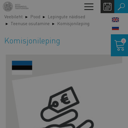
Liigu
Toggle
edasi
navigation
Veebileht
Pood
Lepingute näidised
põhisisu
LANG
Teenuse osutamine
Komisjonileping
juurde
SWIT
Ostukor
Komisjonileping
0