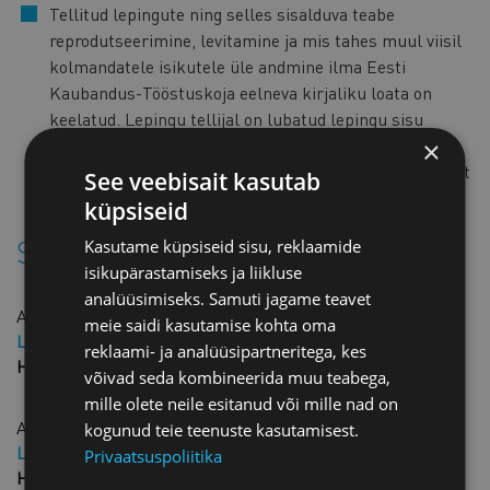
Tellitud lepingute ning selles sisalduva teabe
reprodutseerimine, levitamine ja mis tahes muul viisil
kolmandatele isikutele üle andmine ilma Eesti
Kaubandus-Tööstuskoja eelneva kirjaliku loata on
keelatud. Lepingu tellijal on lubatud lepingu sisu
avaldada üksnes isikutele, kellega lepingu tellija
×
käesolevat lepingupõhja aluseks võttes soovib lepingut
See veebisait kasutab
sõlmida.
küpsiseid
Sarnased tooted
Kasutame küpsiseid sisu, reklaamide
isikupärastamiseks ja liikluse
analüüsimiseks. Samuti jagame teavet
Agendileping põhjalik
meie saidi kasutamise kohta oma
Liikme hind: 25,00 € + KM
reklaami- ja analüüsipartneritega, kes
Hind: 50,00 € + KM
võivad seda kombineerida muu teabega,
mille olete neile esitanud või mille nad on
Agendileping ingliskeelne
kogunud teie teenuste kasutamisest.
Liikme hind: 40,00 € + KM
Privaatsuspoliitika
Hind: 80,00 € + KM