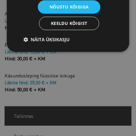
NÕUSTU KÕIGIGA
Ainuõigusega agendileping
Liikme hind: 25,00 € + KM
KEELDU KÕIGIST
Hind: 50,00 € + KM
NÄITA ÜKSIKASJU
Esinemisleping
Liikme hind: 15,00 € + KM
Hind: 30,00 € + KM
Käsundusleping füüsilise isikuga
Liikme hind: 25,00 € + KM
Hind: 50,00 € + KM
Tallinnas