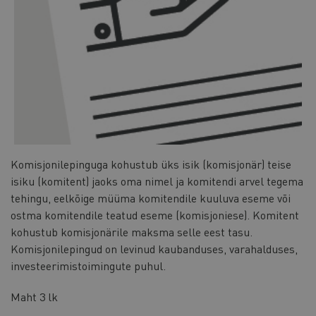
Komisjonilepinguga kohustub üks isik (komisjonär) teise
isiku (komitent) jaoks oma nimel ja komitendi arvel tegema
tehingu, eelkõige müüma komitendile kuuluva eseme või
ostma komitendile teatud eseme (komisjoniese). Komitent
kohustub komisjonärile maksma selle eest tasu.
Komisjonilepingud on levinud kaubanduses, varahalduses,
investeerimistoimingute puhul.
Maht
3 lk