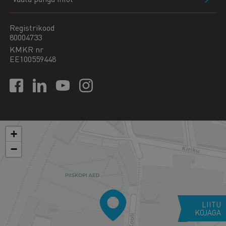
Registrikood
80004733
KMKR nr
EE100559448
+
−
LIITU
KOJAGA