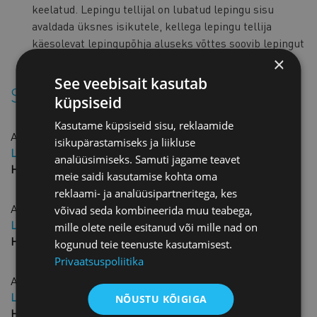
keelatud. Lepingu tellijal on lubatud lepingu sisu
avaldada üksnes isikutele, kellega lepingu tellija
käesolevat lepingupõhja aluseks võttes soovib lepingut
sõlmida.
×
See veebisait kasutab
Sarnased tooted
küpsiseid
Kasutame küpsiseid sisu, reklaamide
Agendileping põhjalik
isikupärastamiseks ja liikluse
Liikme hind: 25,00 € + KM
analüüsimiseks. Samuti jagame teavet
Hind: 50,00 € + KM
meie saidi kasutamise kohta oma
reklaami- ja analüüsipartneritega, kes
Agendileping ingliskeelne
võivad seda kombineerida muu teabega,
Liikme hind: 40,00 € + KM
mille olete neile esitanud või mille nad on
Hind: 80,00 € + KM
kogunud teie teenuste kasutamisest.
Privaatsuspoliitika
Ainuõigusega agendileping
Liikme hind: 25,00 € + KM
NÕUSTU KÕIGIGA
Hind: 50,00 € + KM