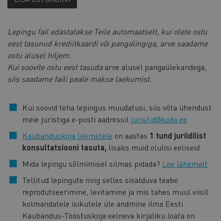
Lepingu fail edastatakse Teile automaatselt, kui olete ostu
eest tasunud krediitkaardi või pangalingiga, arve saadame
ostu alusel hiljem.
Kui soovite ostu eest tasuda
arve alusel pangaülekandega,
siis saadame faili peale makse laekumist.
Kui soovid teha lepingus muudatusi, siis võta ühendust
meie juristiga e-posti aadressil
juristid@koda.ee
Kaubanduskoja liikmetele
on aastas
1 tund juriidilist
konsultatsiooni tasuta,
lisaks muid olulisi eeliseid.
Mida lepingu sõlmimisel silmas pidada?
Loe lähemalt
Tellitud lepingute ning selles sisalduva teabe
reprodutseerimine, levitamine ja mis tahes muul viisil
kolmandatele isikutele üle andmine ilma Eesti
Kaubandus-Tööstuskoja eelneva kirjaliku loata on