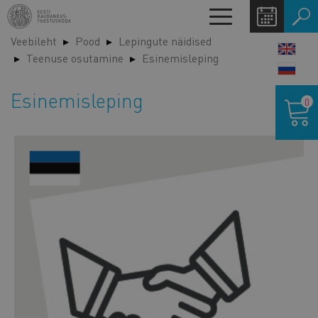
Liigu
Toggle
edasi
navigation
Veebileht
Pood
Lepingute näidised
põhisisu
LANG
Teenuse osutamine
Esinemisleping
juurde
SWIT
Ostukor
Esinemisleping
0