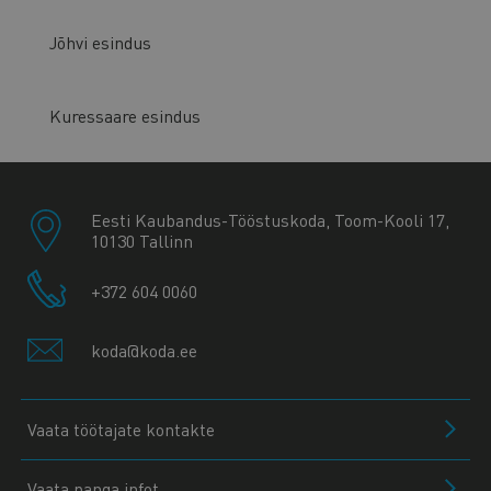
Jõhvi esindus
Kuressaare esindus
Eesti Kaubandus-Tööstuskoda, Toom-Kooli 17,
10130 Tallinn
+372 604 0060
koda@koda.ee
Vaata töötajate kontakte
Vaata panga infot