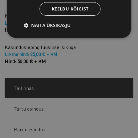
KEELDU KÕIGIST
Komisjonileping
Liikme hind: 25,00 € + KM
NÄITA ÜKSIKASJU
Hind: 50,00 € + KM
Käsundusleping füüsilise isikuga
Liikme hind: 25,00 € + KM
Hind: 50,00 € + KM
Tallinnas
Tartu esindus
Pärnu esindus