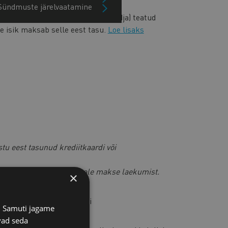
Sündmuste järelvaatamine
utama teisele isikule (käsundiandja) teatud
ne isik maksab selle eest tasu.
Loe lisaks
stu eest tasunud krediitkaardi või
ga,
siis saadame faili peale makse laekumist.
×
ust meie juristiga e-posti
s. Samuti jagame
vad seda