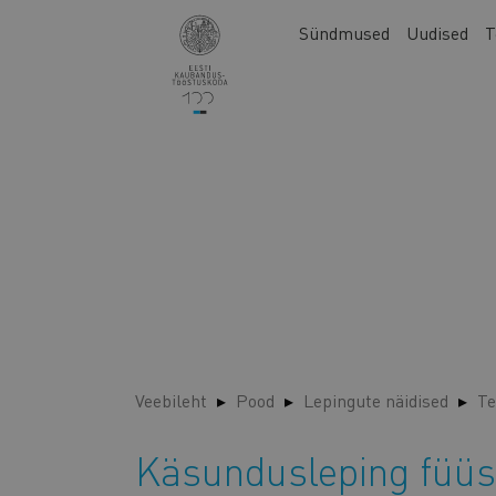
Liigu
Main
Sündmused
Uudised
T
edasi
navigation
põhisisu
juurde
Veebileht
Pood
Lepingute näidised
Te
Käsundusleping füüsi