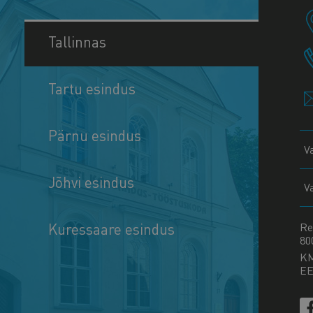
Tallinnas
Tartu esindus
Pärnu esindus
V
Jõhvi esindus
V
Kuressaare esindus
Re
80
K
EE