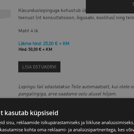
Käsunduslepinguga kohustub üks isik (käsundisaaja) os
teenust (nt konsultatsioon, õigusabi, koolitus) ning tei
Maht
4 lk
Liikme hind: 25,00 € + KM
Hind: 50,00 € + KM
LISA OSTUKORVI
Lepingu fail edastatakse Teile automaatselt, kui olete o
pangalingiga, arve saadame ostu alusel hiljem.
Kui soovite ostu eest tasuda
arve alusel pangaülekande
it kasutab küpsiseid
Kui soovid teha lepingus muudatusi, siis võta ühend
d sisu, reklaamide isikupärastamiseks ja liikluse analüüsimisek
aadressil
juristid@koda.ee
 kasutamise kohta oma reklaami- ja analüüsipartneritega, kes või