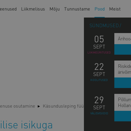
eenused
Liikmelisus
Mõju
Tunnustame
Pood
Meist
SÜNDMUSED
05
Ärihoo
SEPT
LIIKMEÜRITUSED
22
Riskid
ärivõi
SEPT
KOOLITUSED
29
Põllum
Hollan
enuse osutamine
Käsundusleping füüsilise isikuga
SEPT
VÄLISVISIIDID
lise isikuga