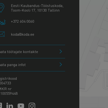
Eesti Kaubandus-Tööstuskoda,
Toom-Kooli 17, 10130 Tallinn
+372 604 0060
koda@koda.ee
aata töötajate kontakte
aata panga infot
gistrikood
004733
MKR nr
100559448