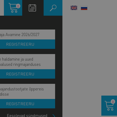
Ostukorv
0
LANGUAGE
SWITCHER
aja Avamine 2026/2027
REGISTREERU
e haldamine ja uued
malused ringmajanduses
REGISTREERU
ajandustootjate õppereis
disse
Ostukor
0
REGISTREERU
Eesolevad sündmused