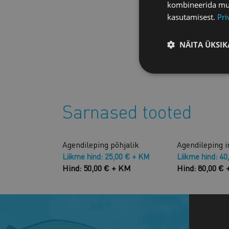
kombineerida muu 
kasutamisest.
Pri
NÄITA ÜKSIK
Sarnased tooted
Agendileping põhjalik
Agendileping i
Liikme hind: 25,00 € + KM
Liikme hind: 40
Hind: 50,00 € + KM
Hind: 80,00 €