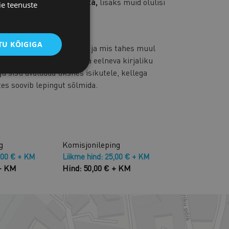
list konsultatsiooni tasuta,
lisaks muid olulisi
ie teenuste
alt
U KÕIGIGA
rodutseerimine, levitamine ja mis tahes muul
ti Kaubandus-Tööstuskoja eelneva kirjaliku
gu sisu avaldada üksnes isikutele, kellega
tes soovib lepingut sõlmida.
g
Komisjonileping
,00 € + KM
Liikme hind: 25,00 € + KM
 + KM
Hind: 50,00 € + KM