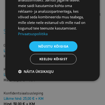
analüüsimiseks. Samuti jagame teavet
keelatud. Lepingu tellijal on lubatud lepingu sisu
meie saidi kasutamise kohta oma
avaldada üksnes isikutele, kellega lepingu tellija
reklaami- ja analüüsipartneritega, kes
käesolevat lepingupõhja aluseks võttes soovib lepingut
võivad seda kombineerida muu teabega,
sõlmida.
mille olete neile esitanud või mille nad on
kogunud teie teenuste kasutamisest.
Sarnased tooted
Privaatsuspoliitika
Garantiikiri
NÕUSTU KÕIGIGA
Liikme hind: 25,00 € + KM
Hind: 50,00 € + KM
KEELDU KÕIGIST
Konfidentsiaalsusleping inglise keeles
NÄITA ÜKSIKASJU
Liikme hind: 40,00 € + KM
Hind: 80,00 € + KM
Konfidentsiaalsusleping
Liikme hind: 25,00 € + KM
Hind: 50,00 € + KM