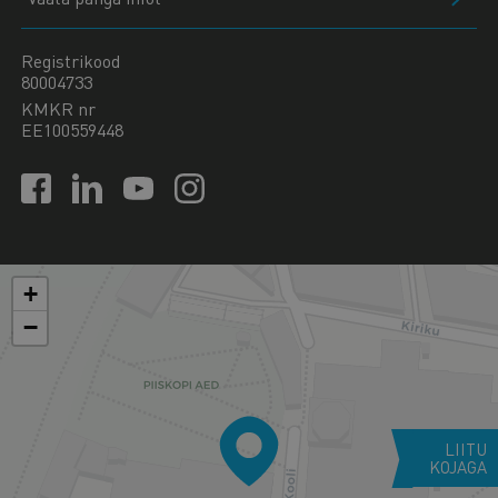
Registrikood
80004733
KMKR nr
EE100559448
+
−
LIITU
KOJAGA