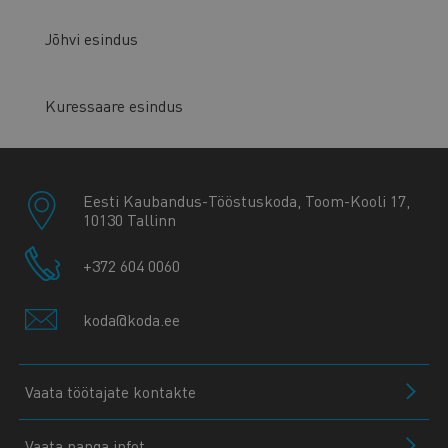
Jõhvi esindus
Kuressaare esindus
Eesti Kaubandus-Tööstuskoda, Toom-Kooli 17,
10130 Tallinn
+372 604 0060
koda@koda.ee
Vaata töötajate kontakte
Vaata panga infot