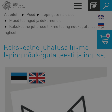
Liigu
Toggle
edasi
navigation
Veebileht
Pood
Lepingute näidised
põhisisu
LANG
Muud lepingud ja dokumendid
juurde
SWIT
Kakskeelne juhatuse liikme leping nõukoguta (eesti ja
inglise)
Ostukor
0
Kakskeelne juhatuse liikme
leping nõukoguta (eesti ja inglise)