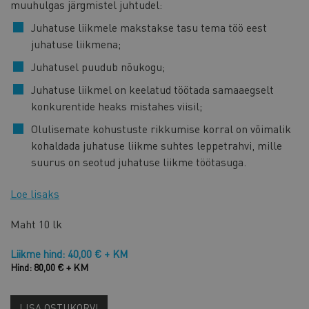
muuhulgas järgmistel juhtudel:
Juhatuse liikmele makstakse tasu tema töö eest
juhatuse liikmena;
Juhatusel puudub nõukogu;
Juhatuse liikmel on keelatud töötada samaaegselt
konkurentide heaks mistahes viisil;
Olulisemate kohustuste rikkumise korral on võimalik
kohaldada juhatuse liikme suhtes leppetrahvi, mille
suurus on seotud juhatuse liikme töötasuga.
Loe lisaks
Maht
10 lk
Liikme hind: 40,00 € + KM
Hind: 80,00 € + KM
LISA OSTUKORVI