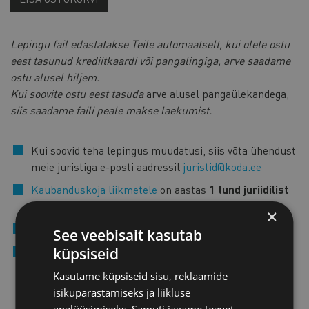
Lepingu fail edastatakse Teile automaatselt, kui olete ostu
eest tasunud krediitkaardi või pangalingiga, arve saadame
ostu alusel hiljem.
Kui soovite ostu eest tasuda
arve alusel pangaülekandega,
siis saadame faili peale makse laekumist.
Kui soovid teha lepingus muudatusi, siis võta ühendust
meie juristiga e-posti aadressil
juristid@koda.ee
Kaubanduskoja liikmetele
on aastas
1 tund juriidilist
konsultatsiooni tasuta,
lisaks muid olulisi eeliseid.
×
Mida lepingu sõlmimisel silmas pidada?
Loe lähemalt
See veebisait kasutab
Tellitud lepingute ning selles sisalduva teabe
küpsiseid
reprodutseerimine, levitamine ja mis tahes muul viisil
Kasutame küpsiseid sisu, reklaamide
kolmandatele isikutele üle andmine ilma Eesti
isikupärastamiseks ja liikluse
Kaubandus-Tööstuskoja eelneva kirjaliku loata on