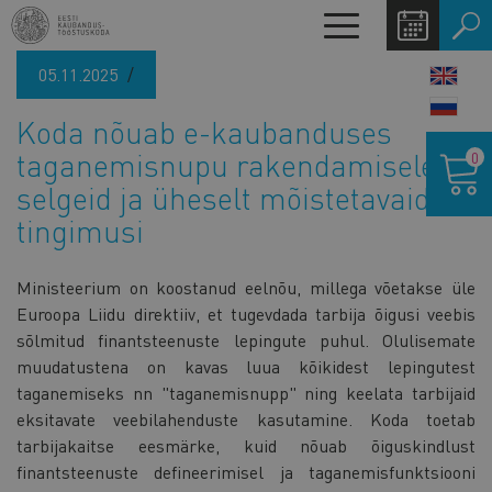
Liigu
Toggle
edasi
navigation
põhisisu
05.11.2025
LANG
juurde
SWIT
Koda nõuab e-kaubanduses
Ostukor
taganemisnupu rakendamisele
0
selgeid ja üheselt mõistetavaid
tingimusi
Ministeerium on koostanud eelnõu, millega võetakse üle
Euroopa Liidu direktiiv, et tugevdada tarbija õigusi veebis
sõlmitud finantsteenuste lepingute puhul. Olulisemate
muudatustena on kavas luua kõikidest lepingutest
taganemiseks nn "taganemisnupp" ning keelata tarbijaid
eksitavate veebilahenduste kasutamine. Koda toetab
tarbijakaitse eesmärke, kuid nõuab õiguskindlust
finantsteenuste defineerimisel ja taganemisfunktsiooni