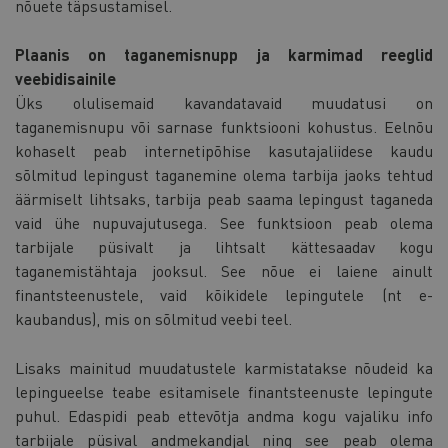
nõuete täpsustamisel.
Plaanis on taganemisnupp ja karmimad reeglid
veebidisainile
Üks olulisemaid kavandatavaid muudatusi on
taganemisnupu või sarnase funktsiooni kohustus. Eelnõu
kohaselt peab internetipõhise kasutajaliidese kaudu
sõlmitud lepingust taganemine olema tarbija jaoks tehtud
äärmiselt lihtsaks, tarbija peab saama lepingust taganeda
vaid ühe nupuvajutusega. See funktsioon peab olema
tarbijale püsivalt ja lihtsalt kättesaadav kogu
taganemistähtaja jooksul. See nõue ei laiene ainult
finantsteenustele, vaid kõikidele lepingutele (nt e-
kaubandus), mis on sõlmitud veebi teel.
Lisaks mainitud muudatustele karmistatakse nõudeid ka
lepingueelse teabe esitamisele finantsteenuste lepingute
puhul. Edaspidi peab ettevõtja andma kogu vajaliku info
tarbijale püsival andmekandjal ning see peab olema