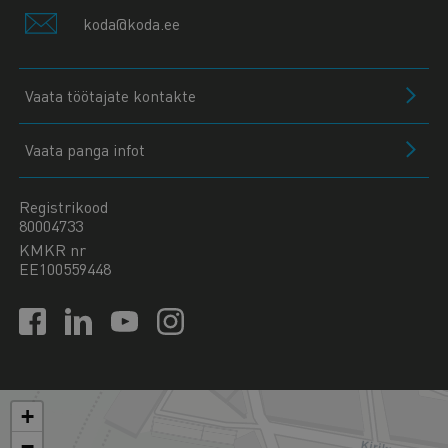
koda@koda.ee
Vaata töötajate kontakte
Vaata panga infot
Registrikood
80004733
KMKR nr
EE100559448
+
−