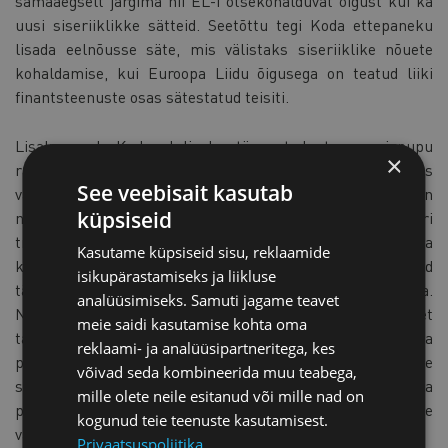
samaaegselt järgima nii EL-i otsekohalduvat õigust kui ka
uusi siseriiklikke sätteid. Seetõttu tegi Koda ettepaneku
lisada eelnõusse säte, mis välistaks siseriiklike nõuete
kohaldamise, kui Euroopa Liidu õigusega on teatud liiki
finantsteenuste osas sätestatud teisiti.
Lisaks peab Koda oluliseks täpsustada taganemisnupu
×
rakendusnõudeid. Kuigi ettevõtjatele jäetakse vabadus
See veebisait kasutab
valida tehniline lahendus, ei ole praegu selge, millal on
küpsiseid
nõue täidetud. Õiguskindluse huvides ja vältimaks suuri
trahve, tegi Koda ettepaneku lisada eelnõu seletuskirja
Kasutame küpsiseid sisu, reklaamide
kontrollikriteeriumid, et oleks selge millal on nõuded
isikupärastamiseks ja liikluse
täidetud ja millal on tegemist eksitava lahendusega.
analüüsimiseks. Samuti jagame teavet
Näiteks peaks seletuskirjas olema kirjas, et
meie saidi kasutamise kohta oma
taganemisnupp või sellesarnane funktsioon peab olema
reklaami- ja analüüsipartneritega, kes
paigutatud kasutajaliideses selliselt, et see oleks tarbijale
võivad seda kombineerida muu teabega,
selgelt nähtav, kergesti tuvastatav ja kasutatav ilma
mille olete neile esitanud või mille nad on
põhjendamatu viivituseta või segadusse viiva navigeerimise
kogunud teie teenuste kasutamisest.
vajaduseta.
Privaatsuspoliitika