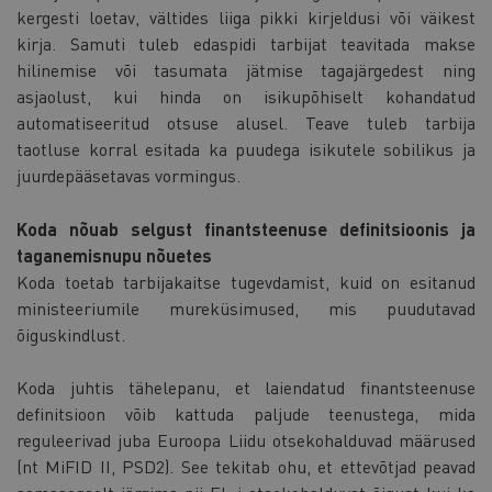
kergesti loetav, vältides liiga pikki kirjeldusi või väikest
kirja. Samuti tuleb edaspidi tarbijat teavitada makse
hilinemise või tasumata jätmise tagajärgedest ning
asjaolust, kui hinda on isikupõhiselt kohandatud
automatiseeritud otsuse alusel. Teave tuleb tarbija
taotluse korral esitada ka puudega isikutele sobilikus ja
juurdepääsetavas vormingus.
Koda nõuab selgust finantsteenuse definitsioonis ja
taganemisnupu nõuetes
Koda toetab tarbijakaitse tugevdamist, kuid on esitanud
ministeeriumile mureküsimused, mis puudutavad
õiguskindlust.
Koda juhtis tähelepanu, et laiendatud finantsteenuse
definitsioon võib kattuda paljude teenustega, mida
reguleerivad juba Euroopa Liidu otsekohalduvad määrused
(nt MiFID II, PSD2). See tekitab ohu, et ettevõtjad peavad