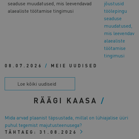
jõustusid
töölepingu
seaduse
muudatused,
mis leevendava
alaealiste
töötamise
tingimusi
08.07.2026
/
MEIE UUDISED
Loe kõiki uudiseid
RÄÄGI KAASA
Mida arvad plaanist täpsustada, millal on lühiajalise üüri
puhul tegemist majutusteenusega?
TÄHTAEG:
31.08.2026