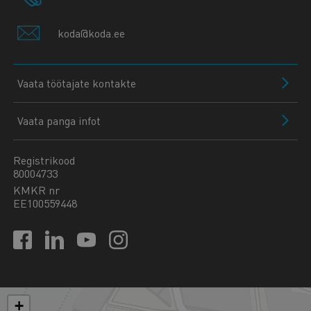
koda@koda.ee
Vaata töötajate kontakte
Vaata panga infot
Registrikood
80004733
KMKR nr
EE100559448
+