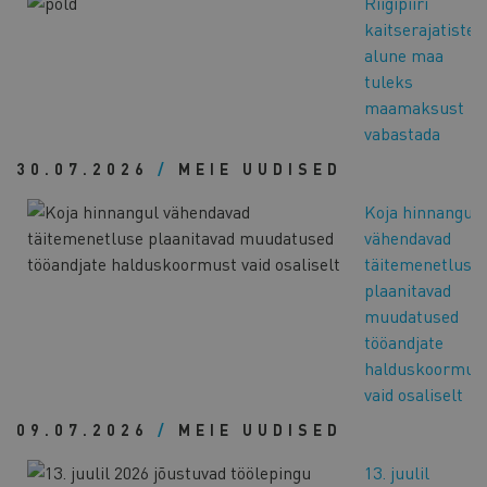
Riigipiiri
kaitserajatiste
alune maa
tuleks
maamaksust
vabastada
30.07.2026
/
MEIE UUDISED
Koja hinnangul
vähendavad
täitemenetluse
plaanitavad
muudatused
tööandjate
halduskoormus
vaid osaliselt
09.07.2026
/
MEIE UUDISED
13. juulil