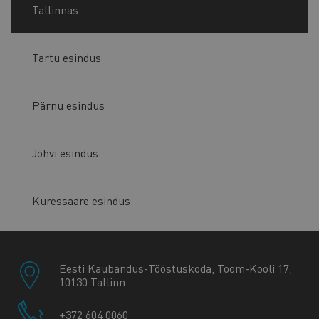
Tallinnas
Tartu esindus
Pärnu esindus
Jõhvi esindus
Kuressaare esindus
Eesti Kaubandus-Tööstuskoda, Toom-Kooli 17,
10130 Tallinn
+372 604 0060