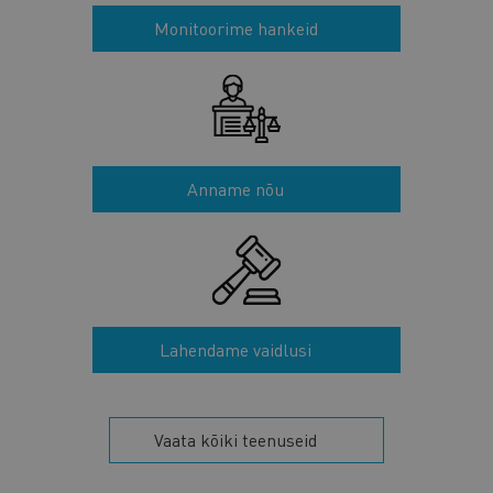
Monitoorime hankeid
Anname nõu
Lahendame vaidlusi
Vaata kõiki teenuseid