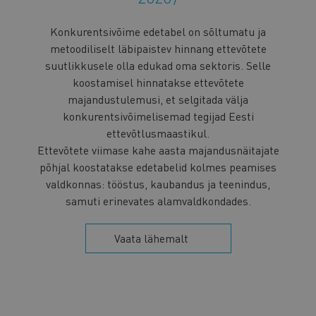
Konkurentsivõime edetabel on sõltumatu ja
metoodiliselt läbipaistev hinnang ettevõtete
suutlikkusele olla edukad oma sektoris. Selle
koostamisel hinnatakse ettevõtete
majandustulemusi, et selgitada välja
konkurentsivõimelisemad tegijad Eesti
ettevõtlusmaastikul.
Ettevõtete viimase kahe aasta majandusnäitajate
põhjal koostatakse edetabelid kolmes peamises
valdkonnas: tööstus, kaubandus ja teenindus,
samuti erinevates alamvaldkondades.
Vaata lähemalt