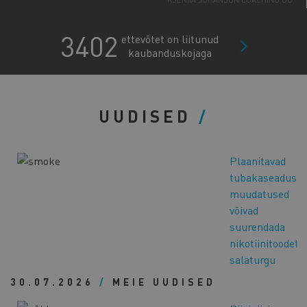
PORTATA OÜ
ENERGEX OÜ
3402
ettevõtet on liitunud
NORDIK WELLNESS OÜ
kaubanduskojaga
BOSAGRA OÜ
ALPOKAMI OÜ
HIIUMAA ARENDUSKESKUS SA
CONSENTS OÜ
LUUV OÜ
UUDISED
CONMEO OÜ
ANJANAHARA CORPORATION OÜ
RR INTERIOR OÜ
Plaanitavad
ECOSH LIFE OÜ
tubakaseaduse
NORDLAND TRAVEL OÜ
muudatused
võivad
suurendada
nikotiinitoodete
salaturgu
30.07.2026
/
MEIE UUDISED