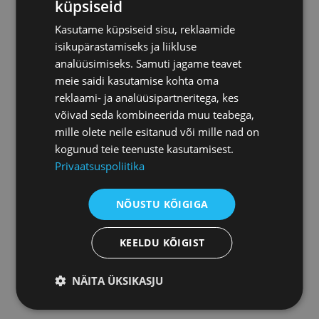
küpsiseid
LIITU KAUBANDUSKOJAGA!
Kasutame küpsiseid sisu, reklaamide
isikupärastamiseks ja liikluse
Liitu ja saad ligipääsu teadmistele, võrgustikele ja
analüüsimiseks. Samuti jagame teavet
uutele ärivõimalustele. Meie liikmed on väga
meie saidi kasutamise kohta oma
erinevatest tegevusvaldkondadest ja erinevas
reklaami- ja analüüsipartneritega, kes
suuruses.
võivad seda kombineerida muu teabega,
mille olete neile esitanud või mille nad on
Ühendame ettevõtjate hääle ja kasvame koos!
kogunud teie teenuste kasutamisest.
Privaatsuspoliitika
VAATA, MIKS TASUB OLLA KOJA
LIIGE!
NÕUSTU KÕIGIGA
KEELDU KÕIGIST
NÄITA ÜKSIKASJU