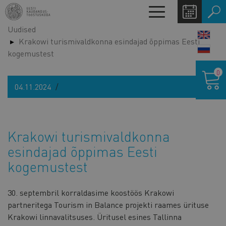
Liigu
Toggle
edasi
navigation
Uudised
põhisisu
LANG
Krakowi turismivaldkonna esindajad õppimas Eesti
juurde
SWIT
kogemustest
Ostukor
0
04.11.2024
Krakowi turismivaldkonna
esindajad õppimas Eesti
kogemustest
30. septembril korraldasime koostöös Krakowi
partneritega Tourism in Balance projekti raames ürituse
Krakowi linnavalitsuses. Üritusel esines Tallinna