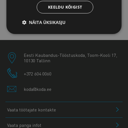
KEELDU KÕIGIST
Jõhvi esindus
NÄITA ÜKSIKASJU
Kuressaare esindus
Eesti Kaubandus-Tööstuskoda, Toom-Kooli 17,
10130 Tallinn
+372 604 0060
koda@koda.ee
Vaata töötajate kontakte
Vaata panga infot