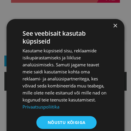
×
See veebisait kasutab
LISAINFO
küpsiseid
Kasutame küpsiseid sisu, reklaamide
isikupärastamiseks ja liikluse
LIITU UUDISKIRJAGA
analüüsimiseks. Samuti jagame teavet
meie saidi kasutamise kohta oma
reklaami- ja analüüsipartneritega, kes
Tallinnas
võivad seda kombineerida muu teabega,
mille olete neile esitanud või mille nad on
kogunud teie teenuste kasutamisest.
Tartu esindus
Privaatsuspoliitika
Pärnu esindus
NÕUSTU KÕIGIGA