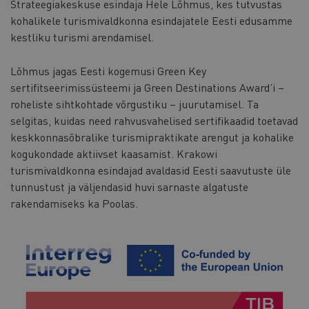
Strateegiakeskuse esindaja Hele Lõhmus, kes tutvustas
kohalikele turismivaldkonna esindajatele Eesti edusamme
kestliku turismi arendamisel.
Lõhmus jagas Eesti kogemusi Green Key
sertifitseerimissüsteemi ja Green Destinations Award’i –
roheliste sihtkohtade võrgustiku – juurutamisel. Ta
selgitas, kuidas need rahvusvahelised sertifikaadid toetavad
keskkonnasõbralike turismipraktikate arengut ja kohalike
kogukondade aktiivset kaasamist. Krakowi
turismivaldkonna esindajad avaldasid Eesti saavutuste üle
tunnustust ja väljendasid huvi sarnaste algatuste
rakendamiseks ka Poolas.