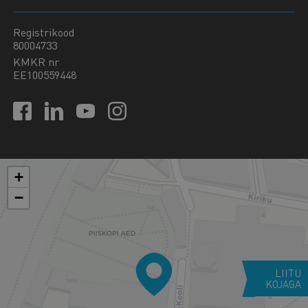
Registrikood
80004733
KMKR nr
EE100559448
+
−
LIITU
KOJAGA