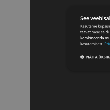
See veebisa
Kasutame küpsisei
teavet meie saidi
kombineerida muu 
kasutamisest.
Pri
NÄITA ÜKSIK