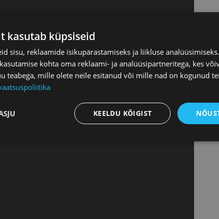
it kasutab küpsiseid
d sisu, reklaamide isikupärastamiseks ja liikluse analüüsimisek
 kasutamise kohta oma reklaami- ja analüüsipartneritega, kes või
teabega, mille olete neile esitanud või mille nad on kogunud te
vaatsuspoliitika
ASJU
KEELDU KÕIGIST
NÕUST