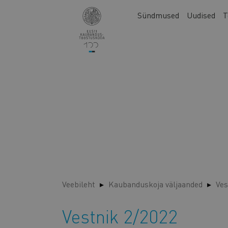
Liigu
Main
Sündmused
Uudised
T
edasi
navigation
põhisisu
juurde
Veebileht
Kaubanduskoja väljaanded
Ves
Vestnik 2/2022