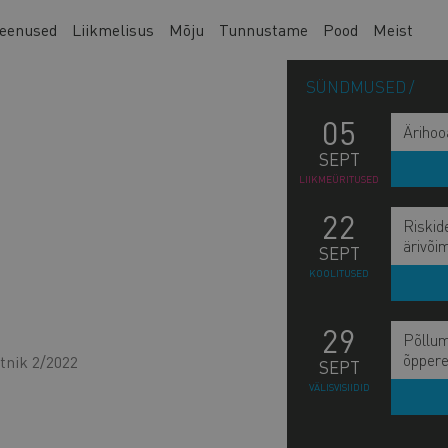
eenused
Liikmelisus
Mõju
Tunnustame
Pood
Meist
SÜNDMUSED
05
Ärihoo
SEPT
LIIKMEÜRITUSED
22
Riskid
ärivõi
SEPT
KOOLITUSED
29
Põllum
õppere
tnik 2/2022
SEPT
L
VÄLISVISIIDID