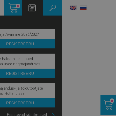
Ostukorv
0
LANGUAGE
SWITCHER
aja Avamine 2026/2027
REGISTREERU
e haldamine ja uued
malused ringmajanduses
REGISTREERU
ajandus- ja toidutootjate
is Hollandisse
IITU UUDISKIRJAGA
Ostukor
0
REGISTREERU
Eesolevad sündmused