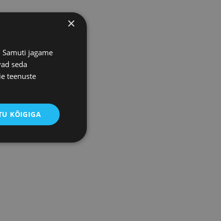
×
s. Samuti jagame
vad seda
ie teenuste
U KÕIGIGA