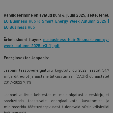
Kandideerimine on avatud kuni 6. juuni 2025, sellel lehel:
EU Business Hub @ Smart Energy Week Autumn 2025 |
EU Business Hub
Ärimissiooni flayer:
eu-business-hub-@-smart-energy-
week-autumn-2025_v3-1).pdf
Energiasektor Jaapanis:
Jaapani taastuvenergiaturu kogutulu oli 2022. aastal 34,7
miljardit eurot ja aastane liitkasvumäär (CAGR) oli aastatel
2017–2022 7,1%.
Jaapani valitsus kehtestas mitmeid algatusi ja eeskirju, et
soodustada taastuvate energiaallikate kasutamist ja
minimeerida tööstustegevusest tulenevaid süsinikdioksiidi
heitkoguseid.