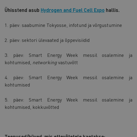
Ühisstend asub
Hydrogen and Fuel Cell Expo
hallis.
1. päev: saabumine Tokyosse, infotund ja võrgustumine
2. päev: sektori ülevaated ja õppevisiidid
3. päev: Smart Energy Week messil osalemine ja
kohtumised,
networking
vastuvõtt
4. päev: Smart Energy Week messil osalemine ja
kohtumised
5. päev: Smart Energy Week messil osalemine ja
kohtumised, kokkuvõtted
Teenused/hüved, mis ettevõtetele kaetakse: