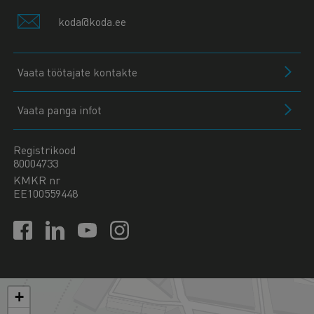
koda@koda.ee
Vaata töötajate kontakte
Vaata panga infot
Registrikood
80004733
KMKR nr
EE100559448
+