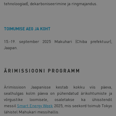
tehnoloogiad), dekarboniseerimine ja ringmajandus.
TOIMUMISE AEG JA KOHT
15.-19. september 2025 Makuhari (Chiba prefektuur),
Jaapan.
ÄRIMISSIOONI PROGRAMM
Ärimissioon Jaapanisse kestab kokku viis päeva,
sealhulgas kolm päeva on pühendatud ärikohtumiste ja
võrgustike loomisele, osaletakse ka ühisstendil
messil
Smart Energy Week
2025, mis seekord toimub Tokyo
lähistel Mahukari messihallis.