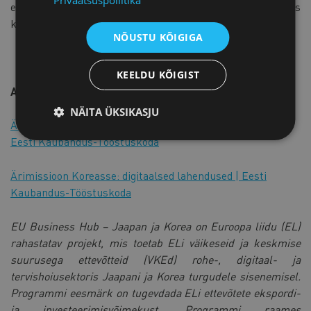
Privaatsuspoliitika
eesmärk on muuta vesinik maagaasi osas
konkurentsivõimeliseks.
NÕUSTU KÕIGIGA
KEELDU KÕIGIST
Avatud kandideerimine ka teistele ärimissioonidele:
NÄITA ÜKSIKASJU
Ärimissioon Jaapanisse ja Semicon Japan 2025 ühisstend |
Eesti Kaubandus-Tööstuskoda
Ärimissioon Koreasse: digitaalsed lahendused | Eesti
Kaubandus-Tööstuskoda
EU Business Hub – Jaapan ja Korea on Euroopa liidu (EL)
rahastatav projekt, mis toetab ELi väikeseid ja keskmise
suurusega ettevõtteid (VKEd) rohe-, digitaal- ja
tervishoiusektoris Jaapani ja Korea turgudele sisenemisel.
Programmi eesmärk on tugevdada ELi ettevõtete ekspordi-
ja investeerimisvõimekust. Programmi raames