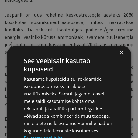
Jaapanil on uus roheline kasvustrateegia aastaks 2050
kooskõlas süsinikuneutraalsusega, milles määratakse
kindlaks 14 sektorit (sealhulgas päikese-/geotermiline
energia, vesinik/kütuse ammoniaak, avamere tuuleenergia
jne), millel on suur kasvupotentsiaal 2050. aasta eesmärgi
×
saavutamiseks.
See veebisait kasutab
Valitsus loodab taastuvate energiaallikate ambitsioonikale
küpsiseid
laienemisele ja uute tehnoloogiate, sealhulgas vähese
Kasutame küpsiseid sisu, reklaamide
süsinikdioksiidiheitega vesiniku, ohutumate arenenud
isikupärastamiseks ja liikluse
tuumareaktorite ja süsiniku ringlussevõtu
analüüsimiseks. Samuti jagame teavet
kasutuselevõtmisele elektrisektori süsinikdioksiidiheite
meie saidi kasutamise kohta oma
vähendamiseks.
reklaami- ja analüüsipartneritega, kes
võivad seda kombineerida muu teabega,
Eeldatakse, et vesinik mängib Jaapani puhta energia
mille olete neile esitanud või mille nad on
üleminekul keskset rolli. Tegelikult oli Jaapan üks esimesi
kogunud teie teenuste kasutamisest.
riike, kes käivitas riikliku vesinikustrateegia, mille