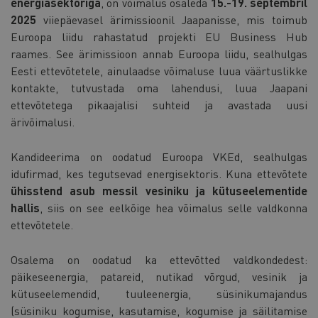
energiasektoriga
, on võimalus osaleda
15.-19. septembril
2025
viiepäevasel ärimissioonil Jaapanisse, mis toimub
Euroopa liidu rahastatud projekti EU Business Hub
raames. See ärimissioon annab Euroopa liidu, sealhulgas
Eesti ettevõtetele, ainulaadse võimaluse luua väärtuslikke
kontakte, tutvustada oma lahendusi, luua Jaapani
ettevõtetega pikaajalisi suhteid ja avastada uusi
ärivõimalusi.
Kandideerima on oodatud Euroopa VKEd, sealhulgas
idufirmad, kes tegutsevad energisektoris. Kuna ettevõtete
ühisstend asub messil vesiniku ja kütuseelementide
hallis
, siis on see eelkõige hea võimalus selle valdkonna
ettevõtetele.
Osalema on oodatud ka ettevõtted valdkondedest:
päikeseenergia, patareid, nutikad võrgud, vesinik ja
kütuseelemendid, tuuleenergia, süsinikumajandus
(süsiniku kogumise, kasutamise, kogumise ja säilitamise