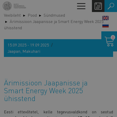
Liigu
Toggle
edasi
navigation
Veebileht
Pood
Sündmused
põhisisu
LANG
Ärimissioon Jaapanisse ja Smart Energy Week 2025
juurde
SWIT
ühisstend
Ostukor
0
15.09.2025 - 19.09.2025
Jaapan, Makuhari
Ärimissioon Jaapanisse ja
Smart Energy Week 2025
ühisstend
Eesti ettevõtetel, kelle tegevusvaldkond on seotud