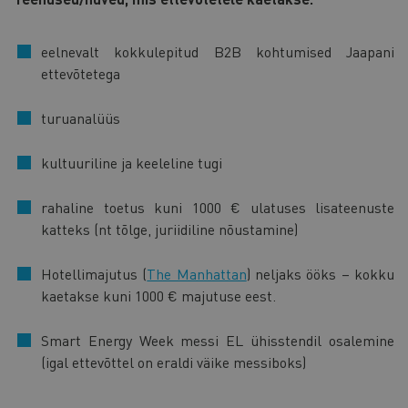
eelnevalt kokkulepitud B2B kohtumised Jaapani
ettevõtetega
turuanalüüs
kultuuriline ja keeleline tugi
rahaline toetus kuni 1000 € ulatuses lisateenuste
katteks (nt tõlge, juriidiline nõustamine)
Hotellimajutus (
The Manhattan
) neljaks ööks – kokku
kaetakse kuni 1000 € majutuse eest.
Smart Energy Week messi EL ühisstendil osalemine
(igal ettevõttel on eraldi väike messiboks)