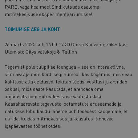
PAREl väga hea meel Sind kutsuda osalema
mitmekesisuse eksperimentaariumisse!
TOIMUMISE AEG JA KOHT
26.märts 2025 kell 16.00-17.30 Öpiku Konverentsikeskus
Ülemiste Citys Valukoja 8, Tallinn
Tegemist pole tüüpilise loenguga – see on interaktiivne,
silmiavav ja mõnikord isegi humoorikas kogemus, mis seab
kahtluse alla eeldused, tekitab tõelisi vestlusi ja arendab
oskusi, mida saate kasutada, et arendada oma
organisatsiooni mitmekesisuse vaatest edasi.
Kaasahaaravate tegevuste, ootamatute arusaamade ja
natukese lõbu kaudu läheme põhitõdedest kaugemale, et
uurida, kuidas mitmekesisus ja kaasatus ilmnevad
igapäevastes tööhetkedes.