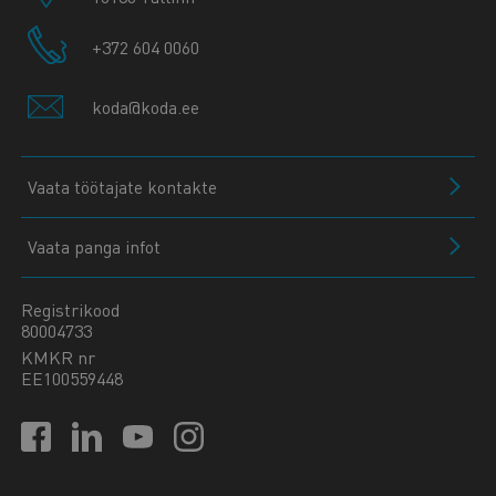
+372 604 0060
koda@koda.ee
Vaata töötajate kontakte
Vaata panga infot
Registrikood
80004733
KMKR nr
EE100559448