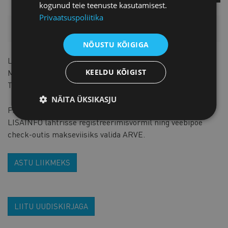
kogunud teie teenuste kasutamisest.
Privaatsuspoliitika
HINNAKIRI
NÕUSTU KÕIGIGA
Liikmetele
49 € + KM
KEELDU KÕIGIST
Mitteliikmetele
98 € + KM
Töökeel on inglise keel
NÄITA ÜKSIKASJU
PARE liikmetel palun märkida liikmelisuse kohta
LISAINFO lahtrisse registreerimisvormil ning veebipoe
check-outis makseviisiks valida ARVE.
ASTU LIIKMEKS
LIITU UUDISKIRJAGA