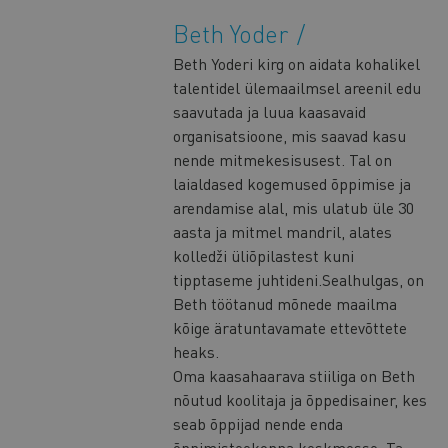
Beth Yoder
Beth Yoderi kirg on aidata kohalikel
talentidel ülemaailmsel areenil edu
saavutada ja luua kaasavaid
organisatsioone, mis saavad kasu
nende mitmekesisusest. Tal on
laialdased kogemused õppimise ja
arendamise alal, mis ulatub üle 30
aasta ja mitmel mandril, alates
kolledži üliõpilastest kuni
tipptaseme juhtideni.Sealhulgas, on
Beth töötanud mõnede maailma
kõige äratuntavamate ettevõttete
heaks.
Oma kaasahaarava stiiliga on Beth
nõutud koolitaja ja õppedisainer, kes
seab õppijad nende enda
õppimisteekonna keskmesse. Ta