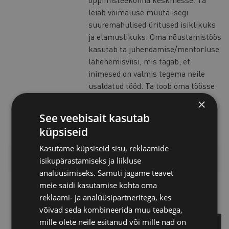
leiab võimaluse muuta isegi
suuremahulised üritused isiklikuks
ja elamuslikuks. Oma nõustamistöös
kasutab ta juhendamise/mentorluse
lähenemisviisi, mis tagab, et
inimesed on valmis tegema neile
usaldatud tööd. Ta toob oma töösse
teadlase mõistuse, õpetaja südame
×
ja teerajaja entusiasmi.
See veebisait kasutab
küpsiseid
Kasutame küpsiseid sisu, reklaamide
LISAINFO
isikupärastamiseks ja liikluse
analüüsimiseks. Samuti jagame teavet
meie saidi kasutamise kohta oma
Kristiina Avilo
reklaami- ja analüüsipartneritega, kes
Projektijuht
võivad seda kombineerida muu teabega,
mille olete neile esitanud või mille nad on
KÜSI LISA