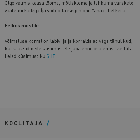
Olge valmis kaasa lööma, mõtisklema ja lahkuma värskete
vaatenurkadega (ja võib-olla isegi mõne "ahaa" hetkega).
Eelküsimustik:
Võimaluse korral on läbiviija ja korraldajad väga tänulikud,
kui saaksid neile küsimustele juba enne osalemist vastata.
Leiad küsimustiku
SIIT
.
KOOLITAJA