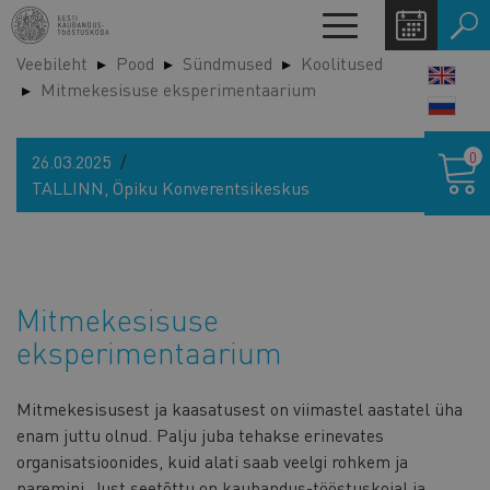
Liigu
Toggle
edasi
navigation
Veebileht
Pood
Sündmused
Koolitused
põhisisu
LANG
Mitmekesisuse eksperimentaarium
juurde
SWIT
Ostukor
0
26.03.2025
TALLINN, Öpiku Konverentsikeskus
Mitmekesisuse
eksperimentaarium
Mitmekesisusest ja kaasatusest on viimastel aastatel üha
enam juttu olnud. Palju juba tehakse erinevates
organisatsioonides, kuid alati saab veelgi rohkem ja
paremini. Just seetõttu on kaubandus-tööstuskojal ja