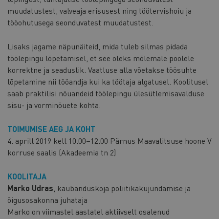
muudatustest, valveaja erisusest ning töötervishoiu ja
tööohutusega seonduvatest muudatustest.
Lisaks jagame näpunäiteid, mida tuleb silmas pidada
töölepingu lõpetamisel, et see oleks mõlemale poolele
korrektne ja seaduslik. Vaatluse alla võetakse töösuhte
lõpetamine nii tööandja kui ka töötaja algatusel. Koolitusel
saab praktilisi nõuandeid töölepingu ülesütlemisavalduse
sisu- ja vorminõuete kohta.
TOIMUMISE AEG JA KOHT
4. aprill 2019 kell 10.00–12.00 Pärnus Maavalitsuse hoone V
korruse saalis (Akadeemia tn 2)
KOOLITAJA
Marko Udras
, kaubanduskoja poliitikakujundamise ja
õigusosakonna juhataja
Marko on viimastel aastatel aktiivselt osalenud