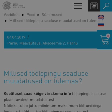
Liigu
Toggle
edasi
navigation
Veebileht
Pood
Sündmused
põhisisu
LANG
Millised töölepingu seaduse muudatused on tulemas?
juurde
SWIT
Ostukor
0
04.04.2019
Pärnu Maavalitsus, Akadeemia 2, Pärnu
Millised töölepingu seaduse
muudatused on tulemas?
Koolitusel saad kõige värskema info
töölepingu seaduse
plaanitavatest muudatustest.
Näiteks tuleb juttu miinimum-maksimum töötundidega
lepingust, tähtajalise töölepinguga seonduvatest