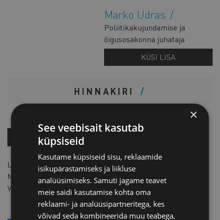
Marko Udras
Poliitikakujundamise ja
õigusosakonna juhataja
KÜSI LISA
HINNAKIRI
×
See veebisait kasutab
OSTA KOHE!
küpsiseid
Kasutame küpsiseid sisu, reklaamide
Liikmele
15 € +km
isikupärastamiseks ja liikluse
Mitteliikmele
30 € +km
analüüsimiseks. Samuti jagame teavet
Vajalik on eelregistreerimine.
meie saidi kasutamise kohta oma
reklaami- ja analüüsipartneritega, kes
võivad seda kombineerida muu teabega,