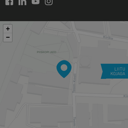
+
−
LIITU
KOJAGA