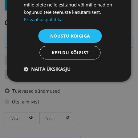
mille olete neile esitanud või mille nad on
LIITU UUDISKIRJAGA
kogunud teie teenuste kasutamisest.
Privaatsuspoliitika
OTSI SÜNDMUST
NÕUSTU KÕIGIGA
KEELDU KÕIGIST
KONTAKTÜRITUSED
KOOLITUSED
LIIKMEÜRITUSED
NÄITA ÜKSIKASJU
JÄRELVAATAMINE
MESSID
VARIA
VÄLISVISIIDID
Tulevased sündmused
Otsi arhiivist
Aasta
Kuu