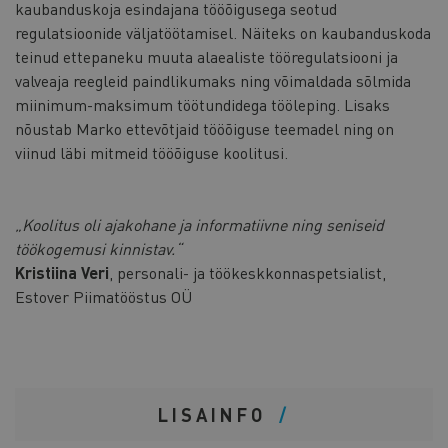
kaubanduskoja esindajana tööõigusega seotud
regulatsioonide väljatöötamisel. Näiteks on kaubanduskoda
teinud ettepaneku muuta alaealiste tööregulatsiooni ja
valveaja reegleid paindlikumaks ning võimaldada sõlmida
miinimum-maksimum töötundidega tööleping. Lisaks
nõustab Marko ettevõtjaid tööõiguse teemadel ning on
viinud läbi mitmeid tööõiguse koolitusi.
„Koolitus oli ajakohane ja informatiivne ning seniseid
töökogemusi kinnistav.“
Kristiina Veri
, personali- ja töökeskkonnaspetsialist,
Estover Piimatööstus OÜ
LISAINFO