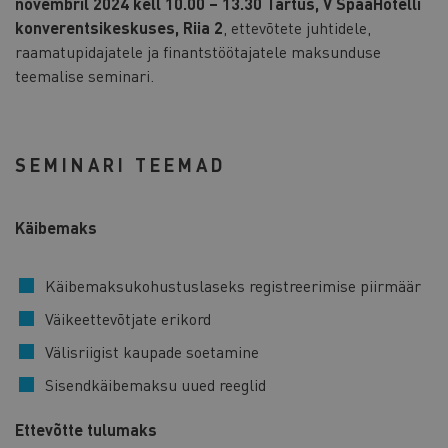
novembril 2024 kell 10.00 – 13.30 Tartus, V SpaaHotelli
konverentsikeskuses, Riia 2
, ettevõtete juhtidele,
raamatupidajatele ja finantstöötajatele maksunduse
teemalise seminari.
SEMINARI TEEMAD
Käibemaks
Käibemaksukohustuslaseks registreerimise piirmäär
Väikeettevõtjate erikord
Välisriigist kaupade soetamine
Sisendkäibemaksu uued reeglid
Ettevõtte tulumaks