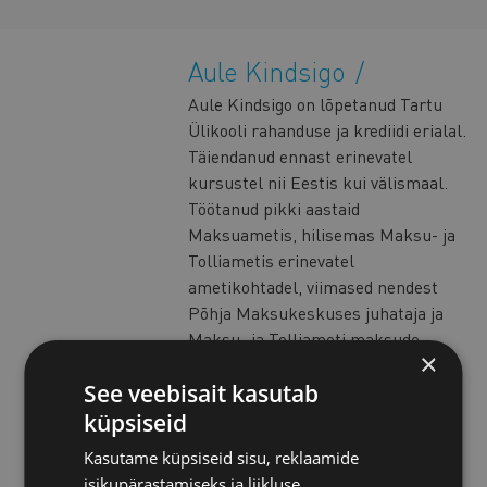
Aule Kindsigo
Aule Kindsigo on lõpetanud Tartu
Ülikooli rahanduse ja krediidi erialal.
Täiendanud ennast erinevatel
kursustel nii Eestis kui välismaal.
Töötanud pikki aastaid
Maksuametis, hilisemas Maksu- ja
Tolliametis erinevatel
ametikohtadel, viimased nendest
Põhja Maksukeskuses juhataja ja
Maksu- ja Tolliameti maksude
×
osakonna juhataja. Aule on olnud
See veebisait kasutab
esineja paljudel maksukoolitustel ja
kursustel erinevate firmade ja
küpsiseid
kõrgkoolide (TTÜ, SKA) kutsel,
Kasutame küpsiseid sisu, reklaamide
samuti töötas aastatel 2009-2015
isikupärastamiseks ja liikluse