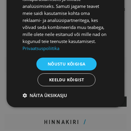
maksunduse lektorina Estonian
analüüsimiseks. Samuti jagame teavet
Business Schoolis, kus ta 2012/2013
meie saidi kasutamise kohta oma
õppeaastal valiti tudengite poolt
reklaami- ja analüüsipartneritega, kes
parimaks erialaõppejõuks. On
võivad seda kombineerida muu teabega,
mitmete maksuõiguse artiklite
mille olete neile esitanud või mille nad on
autor.
kogunud teie teenuste kasutamisest.
Privaatsuspoliitika
NÕUSTU KÕIGIGA
LISAINFO
KEELDU KÕIGIST
Kati Krass
Projektijuht
NÄITA ÜKSIKASJU
KÜSI LISA
HINNAKIRI