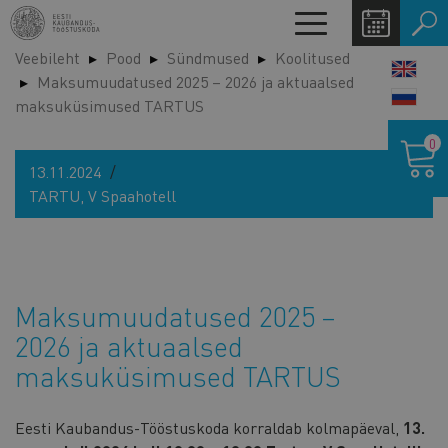
Liigu
Toggle
edasi
navigation
Veebileht
Pood
Sündmused
Koolitused
põhisisu
LANG
Maksumuudatused 2025 – 2026 ja aktuaalsed
juurde
SWIT
maksuküsimused TARTUS
Ostukor
0
13.11.2024
TARTU, V Spaahotell
Maksumuudatused 2025 –
2026 ja aktuaalsed
maksuküsimused TARTUS
Eesti Kaubandus-Tööstuskoda korraldab
kolmapäeval,
13.