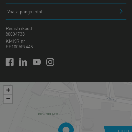
Vaata panga infot
Registrikood
80004733
KMKR nr
EE100559448
+
−
LIITU