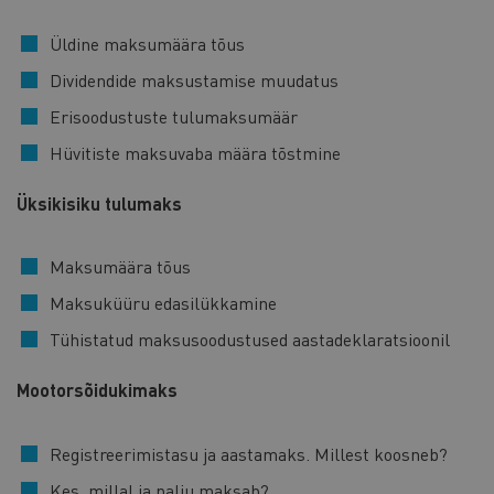
Üldine maksumäära tõus
Dividendide maksustamise muudatus
Erisoodustuste tulumaksumäär
Hüvitiste maksuvaba määra tõstmine
Üksikisiku tulumaks
Maksumäära tõus
Maksuküüru edasilükkamine
Tühistatud maksusoodustused aastadeklaratsioonil
Mootorsõidukimaks
Registreerimistasu ja aastamaks. Millest koosneb?
Kes, millal ja palju maksab?