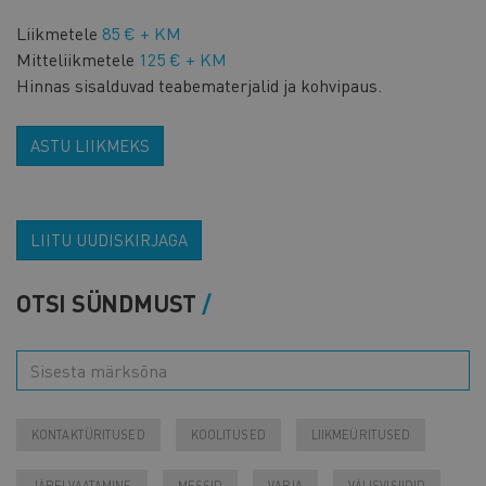
Liikmetele
85 € + KM
Mitteliikmetele
125 € + KM
Hinnas sisalduvad teabematerjalid ja kohvipaus.
ASTU LIIKMEKS
LIITU UUDISKIRJAGA
OTSI SÜNDMUST
KONTAKTÜRITUSED
KOOLITUSED
LIIKMEÜRITUSED
JÄRELVAATAMINE
MESSID
VARIA
VÄLISVISIIDID