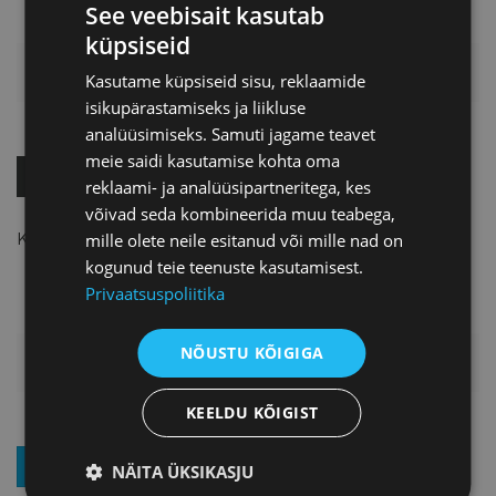
See veebisait kasutab
küpsiseid
HINNAKIRI
Kasutame küpsiseid sisu, reklaamide
isikupärastamiseks ja liikluse
analüüsimiseks. Samuti jagame teavet
meie saidi kasutamise kohta oma
OSTA KOHE!
reklaami- ja analüüsipartneritega, kes
võivad seda kombineerida muu teabega,
Kohtumised on
TASUTA
!
mille olete neile esitanud või mille nad on
kogunud teie teenuste kasutamisest.
Privaatsuspoliitika
NÕUSTU KÕIGIGA
LISAINFO
KEELDU KÕIGIST
LIITU UUDISKIRJAGA
NÄITA ÜKSIKASJU