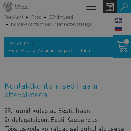
Liigu
Toggle
edasi
navigation
Veebileht
Pood
Sündmused
põhisisu
LANG
Kontaktkohtumised Iraani ettevõtetega!
juurde
SWIT
Ostukor
0
29.06.2017
Hotel Palace, Vabaduse väljak 3, Tallinn
Kontaktkohtumised Iraani
ettevõtetega!
29. juunil külastab Eestit Iraani
äridelegatsioon. Eesti Kaubandus-
Tööstuskoda korraldab sel puhul algusega