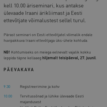
kell 10.00 äriseminari, kus antakse
ülevaade Iraani ärikliimast ja Eesti
ettevõtjate võimalustest sellel turul.
Pärast seminari on Eesti ettevõtjatel võimalik endale
huvipakkuva Iraani ettevõtjaga üks-ühele kohtuda.
NB!
Kohtumiseks on meiega eelnevalt vajalik kokku
leppida täpne kellaaeg
hiljemalt teisipäeval, 27. juunil
.
PÄEVAKAVA
9.30
Registreerimine ja kohv
10.00
Tervitussõnad ja lühike ülevaade Eesti
majandusest