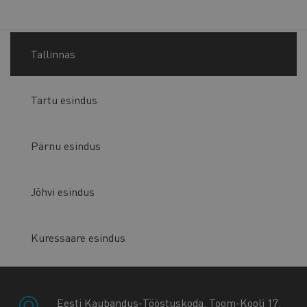
Tallinnas
Tartu esindus
Pärnu esindus
Jõhvi esindus
Kuressaare esindus
Eesti Kaubandus-Tööstuskoda, Toom-Kooli 17,