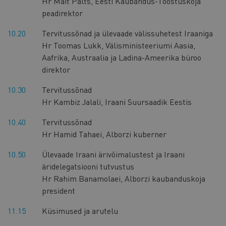
Hr Mait Palts, Eesti Kaubandus-Tööstuskoja
peadirektor
10.20
Tervitussõnad ja ülevaade välissuhetest Iraaniga
Hr Toomas Lukk, Välisministeeriumi Aasia,
Aafrika, Austraalia ja Ladina-Ameerika büroo
direktor
10.30
Tervitussõnad
Hr Kambiz Jalali, Iraani Suursaadik Eestis
10.40
Tervitussõnad
Hr Hamid Tahaei, Alborzi kuberner
10.50
Ülevaade Iraani ärivõimalustest ja Iraani
äridelegatsiooni tutvustus
Hr Rahim Banamolaei, Alborzi kaubanduskoja
president
11.15
Küsimused ja arutelu