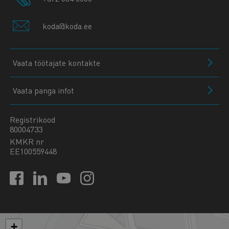
koda@koda.ee
Vaata töötajate kontakte
Vaata panga infot
Registrikood
80004733
KMKR nr
EE100559448
+