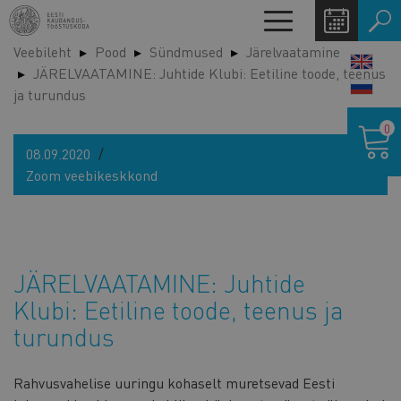
Liigu
Toggle
edasi
navigation
Veebileht
Pood
Sündmused
Järelvaatamine
põhisisu
LANG
JÄRELVAATAMINE: Juhtide Klubi: Eetiline toode, teenus
juurde
SWIT
ja turundus
Ostukor
0
08.09.2020
Zoom veebikeskkond
JÄRELVAATAMINE: Juhtide
Klubi: Eetiline toode, teenus ja
turundus
Rahvusvahelise uuringu kohaselt muretsevad Eesti