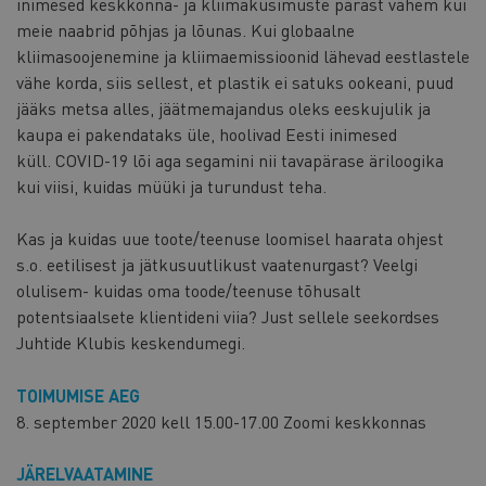
inimesed keskkonna- ja kliimaküsimuste pärast vähem kui
meie naabrid põhjas ja lõunas. Kui globaalne
kliimasoojenemine ja kliimaemissioonid lähevad eestlastele
vähe korda, siis sellest, et plastik ei satuks ookeani, puud
jääks metsa alles, jäätmemajandus oleks eeskujulik ja
kaupa ei pakendataks üle, hoolivad Eesti inimesed
küll. COVID-19 lõi aga segamini nii tavapärase äriloogika
kui viisi, kuidas müüki ja turundust teha.
Kas ja kuidas uue toote/teenuse loomisel haarata ohjest
s.o. eetilisest ja jätkusuutlikust vaatenurgast? Veelgi
olulisem- kuidas oma toode/teenuse tõhusalt
potentsiaalsete klientideni viia? Just sellele seekordses
Juhtide Klubis keskendumegi.
TOIMUMISE AEG
8. september 2020 kell 15.00-17.00 Zoomi keskkonnas
JÄRELVAATAMINE