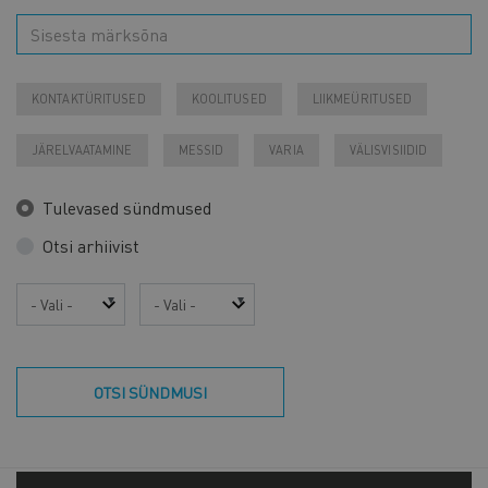
KONTAKTÜRITUSED
KOOLITUSED
LIIKMEÜRITUSED
JÄRELVAATAMINE
MESSID
VARIA
VÄLISVISIIDID
Tulevased sündmused
Otsi arhiivist
Aasta
Kuu
OTSI SÜNDMUSI