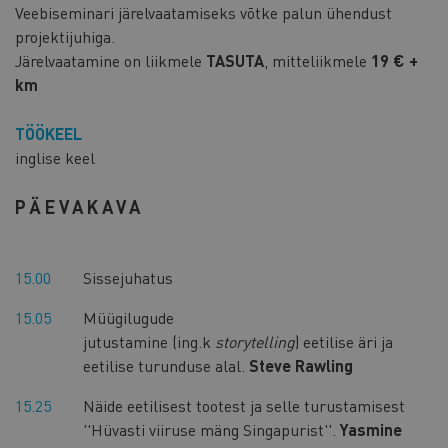
Veebiseminari järelvaatamiseks võtke palun ühendust
projektijuhiga.
Järelvaatamine on liikmele
TASUTA
, mitteliikmele
19 € +
km
TÖÖKEEL
inglise keel
PÄEVAKAVA
15.00
Sissejuhatus
15.05
Müügilugude
jutustamine (ing.k
storytelling
) eetilise äri ja
eetilise turunduse alal.
Steve Rawling
15.25
Näide eetilisest tootest ja selle turustamisest
''Hüvasti viiruse mäng Singapurist''.
Yasmine