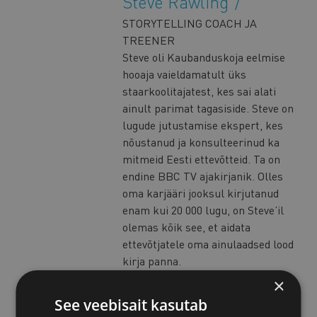
Steve Rawling
STORYTELLING COACH JA
TREENER
Steve oli Kaubanduskoja eelmise
hooaja vaieldamatult üks
staarkoolitajatest, kes sai alati
ainult parimat tagasiside. Steve on
lugude jutustamise ekspert, kes
nõustanud ja konsulteerinud ka
mitmeid Eesti ettevõtteid. Ta on
endine BBC TV ajakirjanik. Olles
oma karjääri jooksul kirjutanud
enam kui 20 000 lugu, on Steve’il
olemas kõik see, et aidata
ettevõtjatele oma ainulaadsed lood
kirja panna.
×
Yasmine Khater
See veebisait kasutab