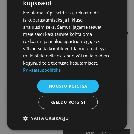
küpsiseid
Yasmine Khater õpetab juhte
kasutama müügilugusid, et paista
Kasutame küpsiseid sisu, reklaamide
rohkem silma ja meelitada kliente,
isikupärastamiseks ja liikluse
samaaegselt arendades ettevõtet ja
analüüsimiseks. Samuti jagame teavet
inspireerides oma meeskonda. Tal on
meie saidi kasutamise kohta oma
kõrgharidus psühholoogias ja
reklaami- ja analüüsipartneritega, kes
kommunikatsioonis. Yasmine on
võivad seda kombineerida muu teabega,
Sales Story meetodi asutaja ning
mille olete neile esitanud või mille nad on
juhib Sales Fit Lab-i, kus õpetab
kogunud teie teenuste kasutamisest.
ettevõtjaid edukalt müüma.
Privaatsuspoliitika
NÕUSTU KÕIGIGA
LISAINFO
KEELDU KÕIGIST
Piret Potisepp
NÄITA ÜKSIKASJU
Teenuste direktor
KÜSI LISA