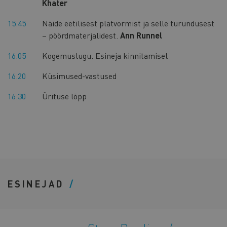
Khater
15.45
Näide eetilisest platvormist ja selle turundusest
– pöördmaterjalidest.
Ann Runnel
16.05
Kogemuslugu. Esineja kinnitamisel
16.20
Küsimused-vastused
16.30
Ürituse lõpp
ESINEJAD