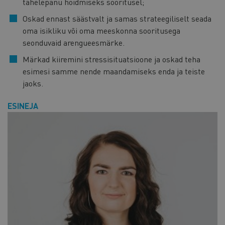
tähelepanu hoidmiseks sooritusel;
Oskad ennast säästvalt ja samas strateegiliselt seada
oma isikliku või oma meeskonna sooritusega
seonduvaid arengueesmärke.
Märkad kiiremini stressisituatsioone ja oskad teha
esimesi samme nende maandamiseks enda ja teiste
jaoks.
ESINEJA