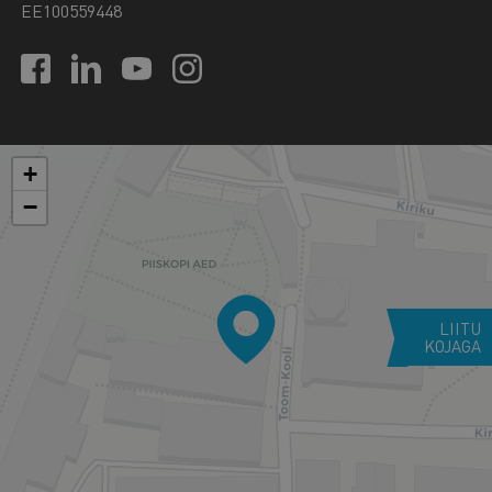
EE100559448
+
−
LIITU
KOJAGA