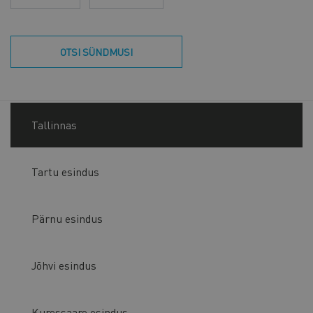
OTSI SÜNDMUSI
Tallinnas
Tartu esindus
Pärnu esindus
Jõhvi esindus
Kuressaare esindus