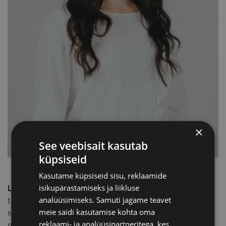
×
See veebisait kasutab
küpsiseid
Kasutame küpsiseid sisu, reklaamide
isikupärastamiseks ja liikluse
Liisi Toom
on toetanud tippekspertide, ettevõtte juhtide ja
analüüsimiseks. Samuti jagame teavet
täna sõjaväeliste juhtide ja sportlaste tulemuste
meie saidi kasutamise kohta oma
saavutamist 13 aastat. Ta on
performance coach
ja
reklaami- ja analüüsipartneritega, kes
psühholoogiliste oskuste konsultant sportlastele ning