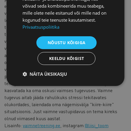
võivad seda kombineerida muu teabega,
ettevõtte juhtidele ja ekspertidele (4AM OÜ,
mille olete neile esitanud või mille nad on
vaimnetreening.ee). Liisi tegutseb ka psühholoogia
kogunud teie teenuste kasutamisest.
lektorina Kaitseväe Akadeemias, kus arendab välja vaimse
Privaatsuspoliitika
tugevuse koolitusi, sekkumisi ning õpetades praeguseid ja
tulevasi sõjalisi juhte juhtimis- ja soorituspsühholoogia
valkdonnas. Valdkonna spetsialistina on tema klientidel
NÕUSTU KÕIGIGA
väljakutseks mitte ainult oma ekspertvaldkonnas
arenemine, vaid selle rakendamine maksimaalselt. Mida
KEELDU KÕIGIST
oskuslikum inimene, seda suuremad eesmärgid ja rohkem
väljakutseid tulemuste saavutamiseks on. Head tegijad
NÄITA ÜKSIKASJU
püüavad alati veel paremini ja veel suuremalt oma tööd
teha ja vastavalt oma oskustele valdkonnas on vaja
kasvatada ka oma oskusi vaimses tugevuses. Vaimne
tugevus aitab jääda rahulikuks stressi tekitavates
olukordades, laiendada oma nägemisvälja "kiire-kiire"
situatsioonis. Just vaimne vastupidavus on tema kireks
olnud viimased kuus aastat.
Lisainfo:
vaimnetreening.ee
, instagram
@liisi_toom