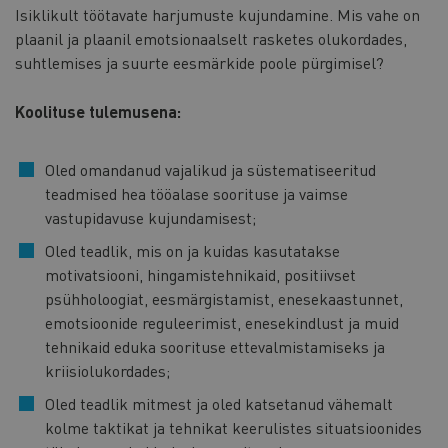
Isiklikult töötavate harjumuste kujundamine. Mis vahe on
plaanil ja plaanil emotsionaalselt rasketes olukordades,
suhtlemises ja suurte eesmärkide poole pürgimisel?
Koolituse tulemusena:
Oled omandanud vajalikud ja süstematiseeritud
teadmised hea tööalase soorituse ja vaimse
vastupidavuse kujundamisest;
Oled teadlik, mis on ja kuidas kasutatakse
motivatsiooni, hingamistehnikaid, positiivset
psühholoogiat, eesmärgistamist, enesekaastunnet,
emotsioonide reguleerimist, enesekindlust ja muid
tehnikaid eduka soorituse ettevalmistamiseks ja
kriisiolukordades;
Oled teadlik mitmest ja oled katsetanud vähemalt
kolme taktikat ja tehnikat keerulistes situatsioonides