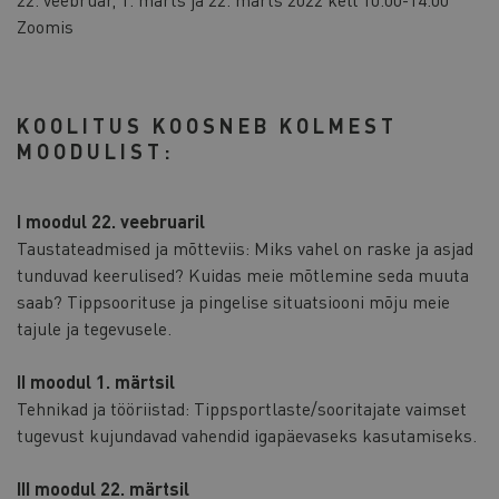
Zoomis
KOOLITUS KOOSNEB KOLMEST
MOODULIST:
I moodul 22. veebruaril
Taustateadmised ja mõtteviis: Miks vahel on raske ja asjad
tunduvad keerulised? Kuidas meie mõtlemine seda muuta
saab? Tippsoorituse ja pingelise situatsiooni mõju meie
tajule ja tegevusele.
II moodul 1. märtsil
Tehnikad ja tööriistad: Tippsportlaste/sooritajate vaimset
tugevust kujundavad vahendid igapäevaseks kasutamiseks.
III moodul 22. märtsil