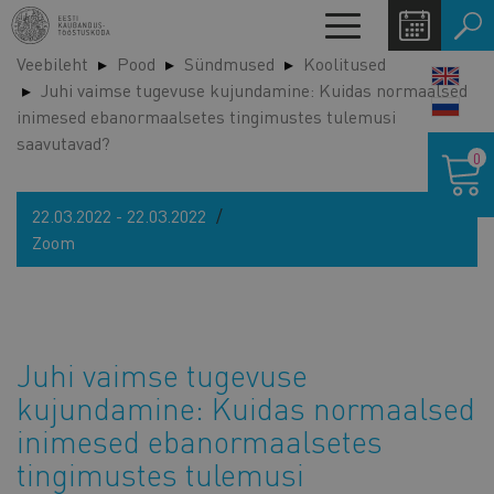
Liigu
Toggle
edasi
navigation
Veebileht
Pood
Sündmused
Koolitused
põhisisu
LANG
Juhi vaimse tugevuse kujundamine: Kuidas normaalsed
juurde
SWIT
inimesed ebanormaalsetes tingimustes tulemusi
saavutavad?
Ostukor
0
22.03.2022 - 22.03.2022
Zoom
Juhi vaimse tugevuse
kujundamine: Kuidas normaalsed
inimesed ebanormaalsetes
tingimustes tulemusi