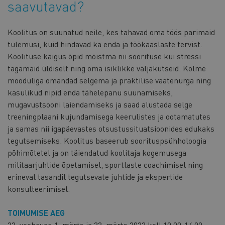
saavutavad?
Koolitus on suunatud neile, kes tahavad oma töös parimaid
tulemusi, kuid hindavad ka enda ja töökaaslaste tervist.
Koolituse käigus õpid mõistma nii soorituse kui stressi
tagamaid üldiselt ning oma isiklikke väljakutseid. Kolme
mooduliga omandad selgema ja praktilise vaatenurga ning
kasulikud nipid enda tähelepanu suunamiseks,
mugavustsooni laiendamiseks ja saad alustada selge
treeningplaani kujundamisega keerulistes ja ootamatutes
ja samas nii igapäevastes otsustussituatsioonides edukaks
tegutsemiseks. Koolitus baseerub soorituspsühholoogia
põhimõtetel ja on täiendatud koolitaja kogemusega
militaarjuhtide õpetamisel, sportlaste coachimisel ning
erineval tasandil tegutsevate juhtide ja ekspertide
konsulteerimisel.
TOIMUMISE AEG
22. veebruar, 1. märts ja 22. märts 2022 kell 10.00-14.00