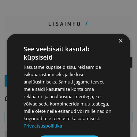
LISAINFO
×
Margus Ilmjärv
See veebisait kasutab
Jõhvi esinduse juhataja
küpsiseid
KÜSI LISA
Kasutame küpsiseid sisu, reklaamide
isikupärastamiseks ja liikluse
LIITU UUDISKIRJAGA
analüüsimiseks. Samuti jagame teavet
meie saidi kasutamise kohta oma
reklaami- ja analüüsipartneritega, kes
OTSI SÜNDMUST
võivad seda kombineerida muu teabega,
mille olete neile esitanud või mille nad on
kogunud teie teenuste kasutamisest.
Privaatsuspoliitika
KONTAKTÜRITUSED
KOOLITUSED
LIIKMEÜRITUSED