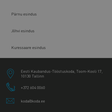
Pärnu esindus
Jõhvi esindus
Kuressaare esindus
Eesti Kaubandus-Tööstuskoda, Toom-Kooli 17,
10130 Tallinn
+372 604 0060
koda@koda.ee