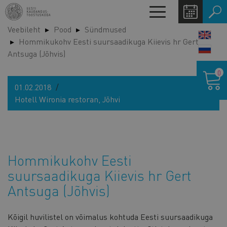
Liigu
Toggle
edasi
navigation
Veebileht
Pood
Sündmused
põhisisu
LANG
Hommikukohv Eesti suursaadikuga Kiievis hr Gert
juurde
SWIT
Antsuga (Jõhvis)
Ostukor
0
01.02.2018
Hotell Wironia restoran, Jõhvi
Hommikukohv Eesti
suursaadikuga Kiievis hr Gert
Antsuga (Jõhvis)
Kõigil huvilistel on võimalus kohtuda Eesti suursaadikuga