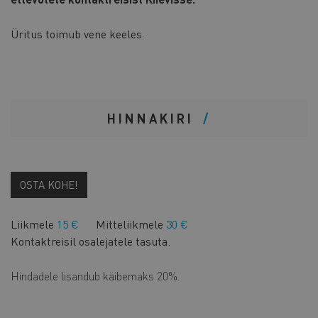
Üritus toimub vene keeles.
HINNAKIRI
OSTA KOHE!
Liikmele
15 €
Mitteliikmele
30 €
Kontaktreisil osalejatele tasuta.
Hindadele lisandub käibemaks 20%.