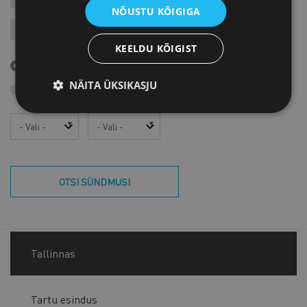
NÕUSTU KÕIGIGA
JÄRELVAATAMINE
MESSID
VARIA
VÄLISVISIIDID
KEELDU KÕIGIST
Tulevased sündmused
NÄITA ÜKSIKASJU
Otsi arhiivist
Aasta
Kuu
OTSI SÜNDMUSI
Tallinnas
Tartu esindus