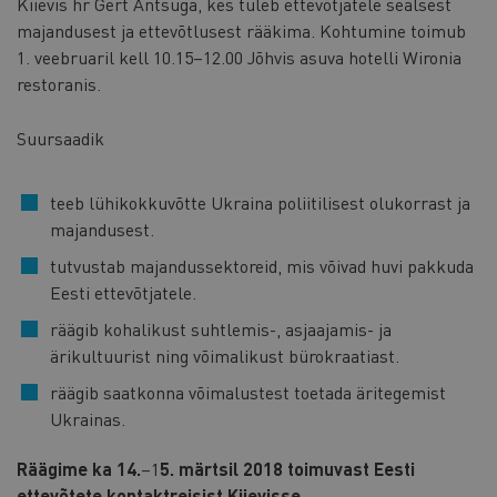
Kiievis hr Gert Antsuga, kes tuleb ettevõtjatele sealsest
majandusest ja ettevõtlusest rääkima. Kohtumine toimub
1. veebruaril kell 10.15–12.00 Jõhvis asuva hotelli Wironia
restoranis.
Suursaadik
teeb lühikokkuvõtte Ukraina poliitilisest olukorrast ja
majandusest.
tutvustab majandussektoreid, mis võivad huvi pakkuda
Eesti ettevõtjatele.
räägib kohalikust suhtlemis-, asjaajamis- ja
ärikultuurist ning võimalikust bürokraatiast.
räägib saatkonna võimalustest toetada äritegemist
Ukrainas.
Räägime ka 14.
–1
5. märtsil 2018 toimuvast Eesti
ettevõtete kontaktreisist Kiievisse.