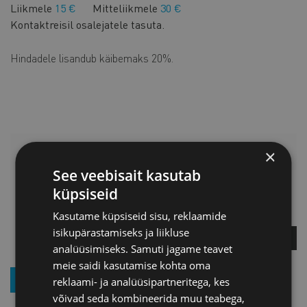
Liikmele
15 €
Mitteliikmele
30 €
Kontaktreisil osalejatele tasuta.
Hindadele lisandub käibemaks 20%.
LISAINFO
×
See veebisait kasutab
küpsiseid
Margus Ilmjärv
Jõhvi esinduse juhataja
Kasutame küpsiseid sisu, reklaamide
isikupärastamiseks ja liikluse
ЗАДАЙТЕ ВОПРОС
analüüsimiseks. Samuti jagame teavet
meie saidi kasutamise kohta oma
ПОДПИСКА НА РАССЫЛКУ НОВОСТЕЙ
reklaami- ja analüüsipartneritega, kes
võivad seda kombineerida muu teabega,