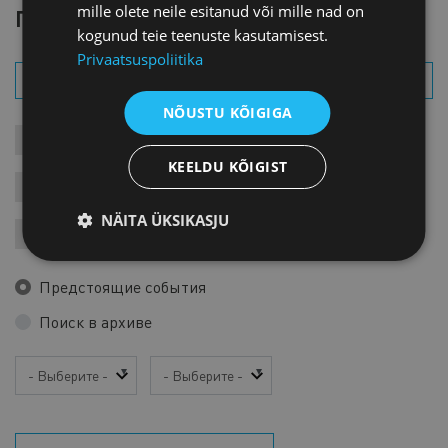
mille olete neile esitanud või mille nad on
ПОИСК СОБЫТИЯ
kogunud teie teenuste kasutamisest.
Privaatsuspoliitika
NÕUSTU KÕIGIGA
КОНТАКТЫ СОБЫТИЯ
СОБЫТИЯ
ДЛЯ ЧЛЕНОВ
KEELDU KÕIGIST
ЗАПИСИ
ЯРМАРКИ
ВАРИА
NÄITA ÜKSIKASJU
ЗАРУБЕЖНЫЕ ВИЗИТЫ
Предстоящие события
Поиск в архиве
Год
Месяц