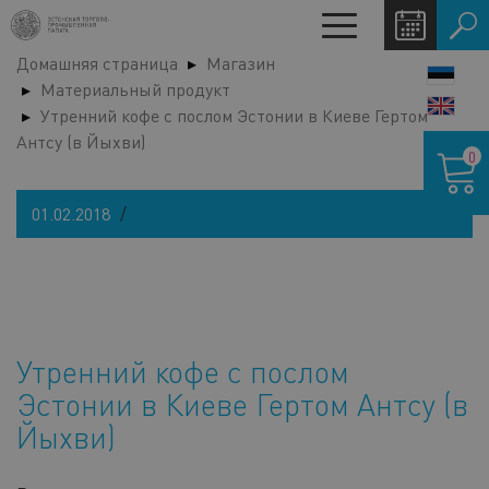
Перейти
Toggle
к
navigation
Домашняя страница
Магазин
основному
LANG
Материальный продукт
содержанию
SWIT
Утренний кофе с послом Эстонии в Киеве Гертом
Антсу (в Йыхви)
Корзина
0
01.02.2018
Утренний кофе с послом
Эстонии в Киеве Гертом Антсу (в
Йыхви)