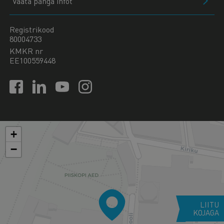
Vaata panga infot
Registrikood
80004733
KMKR nr
EE100559448
+
−
LIITU
KOJAGA