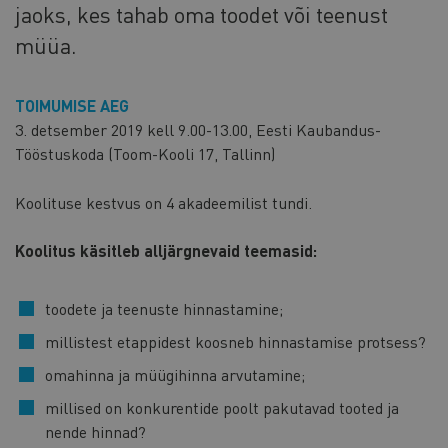
jaoks, kes tahab oma toodet või teenust
müüa.
TOIMUMISE AEG
3. detsember 2019 kell 9.00-13.00, Eesti Kaubandus-
Tööstuskoda (Toom-Kooli 17, Tallinn)
Koolituse kestvus on 4 akadeemilist tundi.
Koolitus käsitleb alljärgnevaid teemasid:
toodete ja teenuste hinnastamine;
millistest etappidest koosneb hinnastamise protsess?
omahinna ja müügihinna arvutamine;
millised on konkurentide poolt pakutavad tooted ja
nende hinnad?