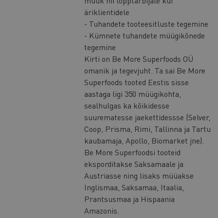
müük nii lõpptarbijale kui
äriklientidele
- Tuhandete tooteesitluste tegemine
- Kümnete tuhandete müügikõnede
tegemine
Kirti on Be More Superfoods OÜ
omanik ja tegevjuht. Ta sai Be More
Superfoods tooted Eestis sisse
aastaga ligi 350 müügikohta,
sealhulgas ka kõikidesse
suurematesse jaekettidessse (Selver,
Coop, Prisma, Rimi, Tallinna ja Tartu
kaubamaja, Apollo, Biomarket jne).
Be More Superfoodsi tooteid
eksporditakse Saksamaale ja
Austriasse ning lisaks müüakse
Inglismaa, Saksamaa, Itaalia,
Prantsusmaa ja Hispaania
Amazonis.