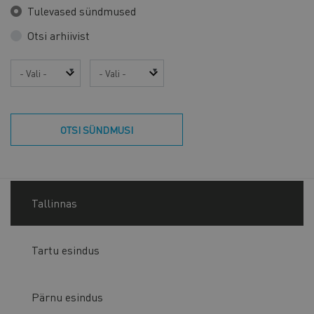
Tulevased sündmused
Otsi arhiivist
Aasta
Kuu
OTSI SÜNDMUSI
Tallinnas
Tartu esindus
Pärnu esindus