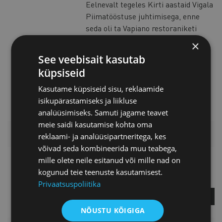
Eelnevalt tegeles Kirti aastaid Vigala
Piimatööstuse juhtimisega, enne
seda oli ta Vapiano restoraniketi
Baltikumi ja Soome personalijuht.
×
Ühtekokku on Kirtil
See veebisait kasutab
juhtimiskogemust üle 12 aasta.
küpsiseid
Lisaks omab magistrikraadi
õigusteaduses.
Kasutame küpsiseid sisu, reklaamide
isikupärastamiseks ja liikluse
analüüsimiseks. Samuti jagame teavet
meie saidi kasutamise kohta oma
LISAINFO
reklaami- ja analüüsipartneritega, kes
võivad seda kombineerida muu teabega,
mille olete neile esitanud või mille nad on
Piret Potisepp
kogunud teie teenuste kasutamisest.
Teenuste direktor
Privaatsuspoliitika
KÜSI LISA
NÕUSTU KÕIGIGA