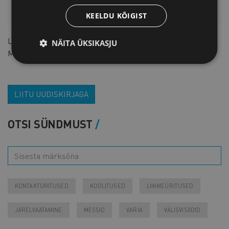
HINNAKIRI
KEELDU KÕIGIST
Liikmele
98 € + km
NÄITA ÜKSIKASJU
Mitteliikmele
196 € + km
Astu liikmeks
LIITU UUDISKIRJAGA
OTSI SÜNDMUST
KONTAKTÜRITUSED
KOOLITUSED
LIIKMEÜRITUSED
JÄRELVAATAMINE
MESSID
VARIA
VÄLISVISIIDID