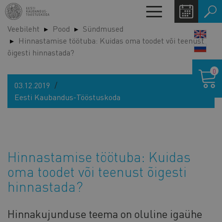
Liigu
Toggle
edasi
navigation
Veebileht
Pood
Sündmused
põhisisu
LANG
Hinnastamise töötuba: Kuidas oma toodet või teenust
juurde
SWIT
õigesti hinnastada?
Ostukor
0
03.12.2019
Eesti Kaubandus-Tööstuskoda
Hinnastamise töötuba: Kuidas
oma toodet või teenust õigesti
hinnastada?
Hinnakujunduse teema on oluline igaühe