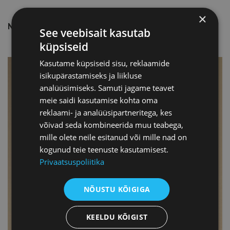
×
Nino Suknidze, Suknidze & Partners LLC
See veebisait kasutab
küpsiseid
Kasutame küpsiseid sisu, reklaamide
isikupärastamiseks ja liikluse
analüüsimiseks. Samuti jagame teavet
meie saidi kasutamise kohta oma
reklaami- ja analüüsipartneritega, kes
võivad seda kombineerida muu teabega,
mille olete neile esitanud või mille nad on
kogunud teie teenuste kasutamisest.
Privaatsuspoliitika
NÕUSTU KÕIGIGA
KEELDU KÕIGIST