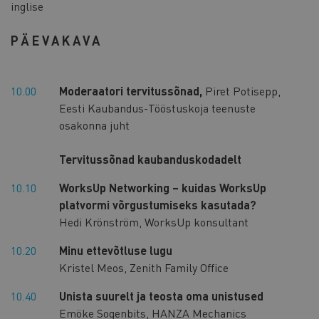
inglise
PÄEVAKAVA
10.00
Moderaatori tervitussõnad,
Piret Potisepp,
Eesti Kaubandus-Tööstuskoja teenuste
osakonna juht
Tervitussõnad kaubanduskodadelt
10.10
WorksUp Networking – kuidas WorksUp
platvormi võrgustumiseks kasutada?
Hedi Krönström, WorksUp konsultant
10.20
Minu ettevõtluse lugu
Kristel Meos, Zenith Family Office
10.40
Unista suurelt ja teosta oma unistused
Emöke Sogenbits, HANZA Mechanics