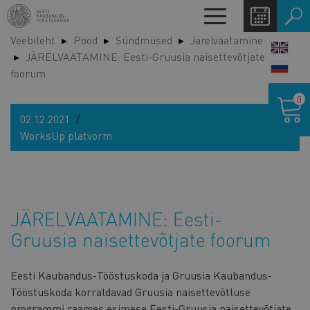
Liigu
Toggle
edasi
navigation
Veebileht
Pood
Sündmused
Järelvaatamine
põhisisu
LANG
JÄRELVAATAMINE: Eesti-Gruusia naisettevõtjate
juurde
SWIT
foorum
Ostukor
0
02.12.2021
WorksUp platvorm
JÄRELVAATAMINE: Eesti-
Gruusia naisettevõtjate foorum
Eesti Kaubandus-Tööstuskoda ja Gruusia Kaubandus-
Tööstuskoda korraldavad Gruusia naisettevõtluse
programmi raames esimese Eesti-Gruusia naisettevõtjate