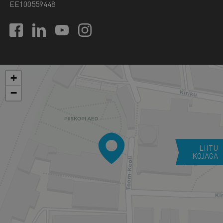
EE100559448
+
−
LIITU
KOJAGA