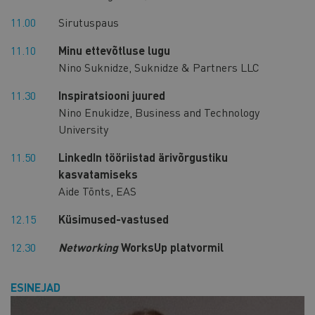
11.00
Sirutuspaus
11.10
Minu ettevõtluse lugu
Nino Suknidze, Suknidze & Partners LLC
11.30
Inspiratsiooni juured
Nino Enukidze, Business and Technology
University
11.50
LinkedIn tööriistad ärivõrgustiku
kasvatamiseks
Aide Tõnts, EAS
12.15
Küsimused-vastused
12.30
Networking
WorksUp platvormil
ESINEJAD