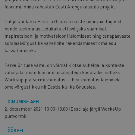
foorumi, mida rahastab Eesti Arengukoostöö projekt.
Tulge kuulama Eesti ja Gruusia naiste põnevaid lugusid
nende teekonnast edukaks ettevõtjaks saamisel,
inspiratsiooni ja motivatsiooni leidmisest ning tänapäevaste
sotsiaalvõrgustike vahendite rakendamisest oma edu
kasvatamiseks.
Terve ürituse vältel on võimalik otse suhelda ja kontakte
vahetada teiste foorumil osalejatega kasutades selleks
Worksup platvormi võimalusi – hea võimalus laiendada
oma võrgustikku nii Eestis kui ka Gruusias.
TOIMUMISE AEG
2. detsember 2021 10.00-13.00 (Eesti aja järgi) WorksUp
platvormil
TÖÖKEEL