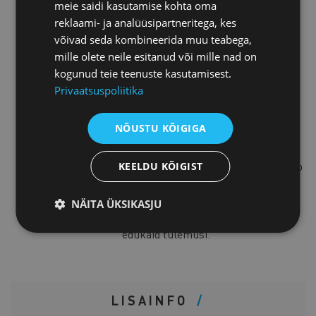
meie saidi kasutamise kohta oma
turundusstrateeg, kellel on üle 20-
reklaami- ja analüüsipartneritega, kes
aastane kogemus turunduse,
võivad seda kombineerida muu teabega,
äriteabe, andmeanalüütika ja
mille olete neile esitanud või mille nad on
ettevõtte kasvustrateegiate vallas.
kogunud teie teenuste kasutamisest.
Ta on digitaalse turunduse
Privaatsuspoliitika
konsultatsioonifirmade Mind The
Gap ja Digitools asutaja, mis aitab
NÕUSTU KÕIGIGA
klientidel särada erinevates
tööstusharudes üle kogu maailma.
Oma kogemuste ja andekusega aitab
KEELDU KÕIGIST
tema meeskond neil kaubamärkidel
aktiveerida võimsaid strateegiaid,
NÄITA ÜKSIKASJU
mis toovad soovitud aja jooksul
edukaid tulemusi.
LISAINFO