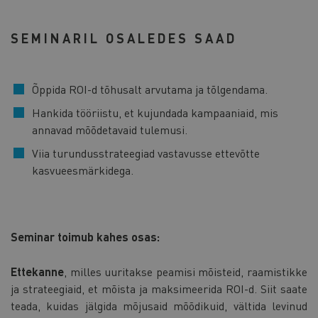
SEMINARIL OSALEDES SAAD
Õppida ROI-d tõhusalt arvutama ja tõlgendama.
Hankida tööriistu, et kujundada kampaaniaid, mis
annavad mõõdetavaid tulemusi.
Viia turundusstrateegiad vastavusse ettevõtte
kasvueesmärkidega.
Seminar toimub kahes osas:
Ettekanne
, milles uuritakse peamisi mõisteid, raamistikke
ja strateegiaid, et mõista ja maksimeerida ROI-d. Siit saate
teada, kuidas jälgida mõjusaid mõõdikuid, vältida levinud