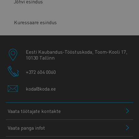
Jõhvi esindus
Kuressaare esindus
Eesti Kaubandus-Tööstuskoda, Toom-Kooli 17,
10130 Tallinn
+372 604 0060
koda@koda.ee
Vaata töötajate kontakte
Vaata panga infot