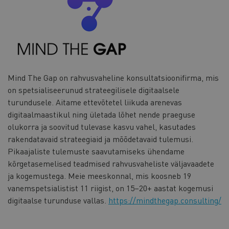
Mind The Gap on rahvusvaheline konsultatsioonifirma, mis
on spetsialiseerunud strateegilisele digitaalsele
turundusele. Aitame ettevõtetel liikuda arenevas
digitaalmaastikul ning ületada lõhet nende praeguse
olukorra ja soovitud tulevase kasvu vahel, kasutades
rakendatavaid strateegiaid ja mõõdetavaid tulemusi.
Pikaajaliste tulemuste saavutamiseks ühendame
kõrgetasemelised teadmised rahvusvaheliste väljavaadete
ja kogemustega. Meie meeskonnal, mis koosneb 19
vanemspetsialistist 11 riigist, on 15–20+ aastat kogemusi
digitaalse turunduse vallas.
https://mindthegap.consulting/