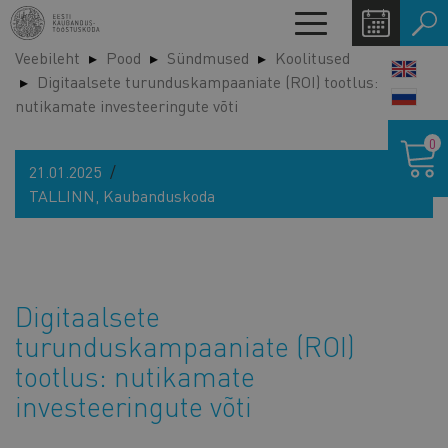
Liigu
Toggle
edasi
navigation
Veebileht
Pood
Sündmused
Koolitused
põhisisu
LANG
Digitaalsete turunduskampaaniate (ROI) tootlus:
juurde
SWIT
nutikamate investeeringute võti
Ostukor
0
21.01.2025
TALLINN, Kaubanduskoda
Digitaalsete
turunduskampaaniate (ROI)
tootlus: nutikamate
investeeringute võti