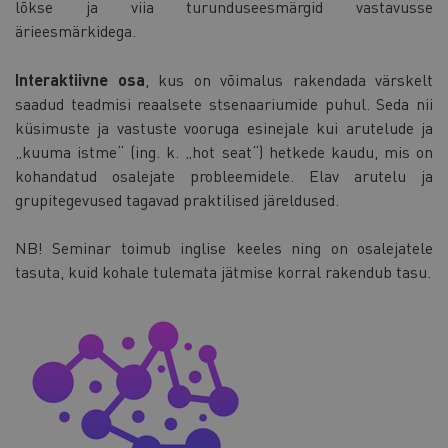
lõkse ja viia turunduseesmärgid vastavusse
ärieesmärkidega.
Interaktiivne osa
, kus on võimalus rakendada värskelt
saadud teadmisi reaalsete stsenaariumide puhul. Seda nii
küsimuste ja vastuste vooruga esinejale kui arutelude ja
„kuuma istme“ (ing. k. „hot seat“) hetkede kaudu, mis on
kohandatud osalejate probleemidele. Elav arutelu ja
grupitegevused tagavad praktilised järeldused.
NB! Seminar toimub inglise keeles ning on osalejatele
tasuta, kuid kohale tulemata jätmise korral rakendub tasu.