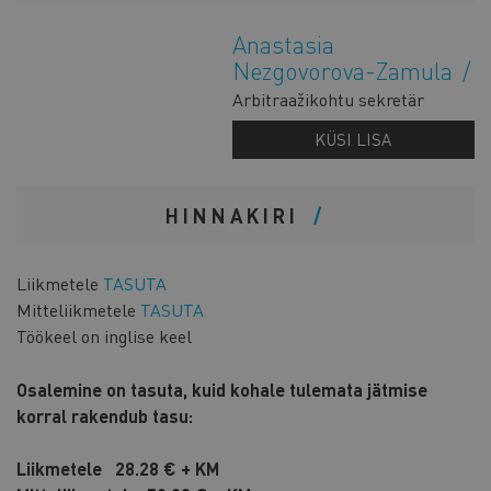
Anastasia
Nezgovorova-Zamula
Arbitraažikohtu sekretär
KÜSI LISA
HINNAKIRI
Liikmetele
TASUTA
Mitteliikmetele
TASUTA
Töökeel on inglise keel
Osalemine on tasuta, kuid kohale tulemata jätmise
korral rakendub tasu:
Liikmetele
28.28 € + KM