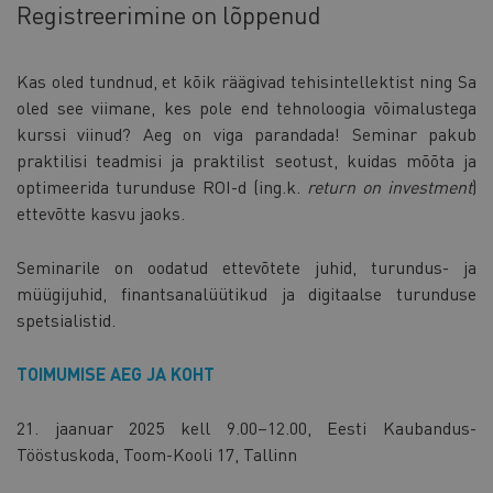
Registreerimine on lõppenud
Kas oled tundnud, et kõik räägivad tehisintellektist ning Sa
oled see viimane, kes pole end tehnoloogia võimalustega
kurssi viinud? Aeg on viga parandada! Seminar pakub
praktilisi teadmisi ja praktilist seotust, kuidas mõõta ja
optimeerida turunduse ROI-d (ing.k.
return on investment
)
ettevõtte kasvu jaoks.
Seminarile on oodatud ettevõtete juhid, turundus- ja
müügijuhid, finantsanalüütikud ja digitaalse turunduse
spetsialistid.
TOIMUMISE AEG JA KOHT
21. jaanuar 2025 kell 9.00–12.00, Eesti Kaubandus-
Tööstuskoda, Toom-Kooli 17, Tallinn