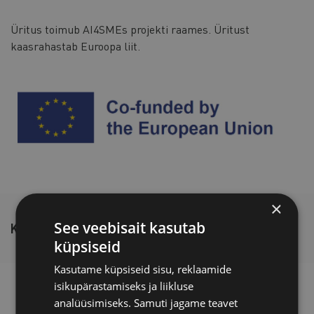
Üritus toimub AI4SMEs projekti raames. Üritust
kaasrahastab Euroopa liit.
×
See veebisait kasutab
KOOLITAJA
küpsiseid
Kasutame küpsiseid sisu, reklaamide
Paolo Ramazzotti
isikupärastamiseks ja liikluse
analüüsimiseks. Samuti jagame teavet
Paolo on ettevõtja ja