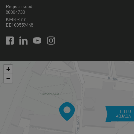
Registrikood
80004733
KMKR nr
EE100559448
+
−
LIITU
KOJAGA