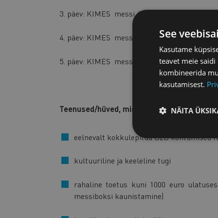
3. päev: KIMES messi ühisstend, ärikohtumi
See veebisa
4. päev: KIMES messi ühisstend, ärikohtumi
Kasutame küpsisei
teavet meie saidi
5. päev: KIMES messi ühisstend, ärikohtumis
kombineerida muu 
kasutamisest.
Pri
Teenused/hüved, mis ettevõtetele kaetakse
NÄITA ÜKSIK
eelnevalt kokkulepitud B2B kohtumised K
kultuuriline ja keeleline tugi
rahaline toetus kuni 1000 euro ulatuses 
messiboksi kaunistamine)