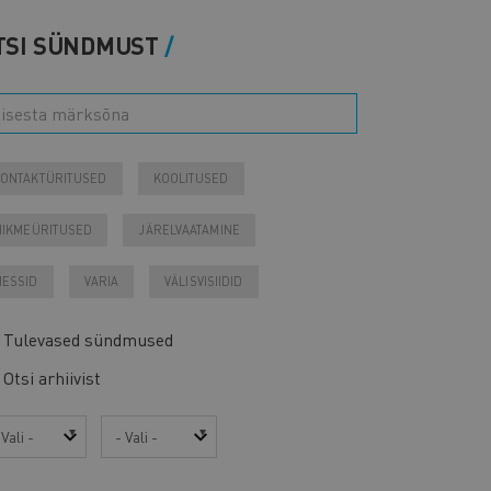
TSI SÜNDMUST
ONTAKTÜRITUSED
KOOLITUSED
IIKMEÜRITUSED
JÄRELVAATAMINE
ESSID
VARIA
VÄLISVISIIDID
Tulevased sündmused
Otsi arhiivist
sta
Kuu