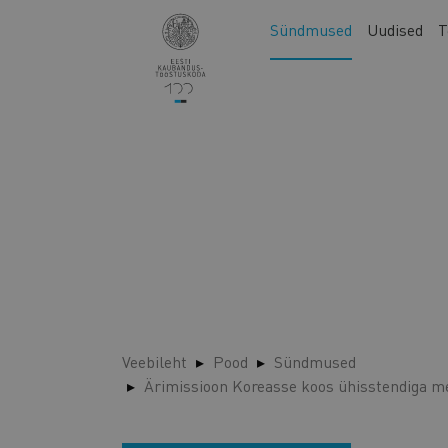
Liigu
Main
Sündmused
Uudised
T
edasi
navigation
põhisisu
juurde
Veebileht
Pood
Sündmused
Ärimissioon Koreasse koos ühisstendiga me