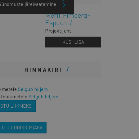
Sündmuste järelvaatamine
Merit Fimberg-
Espuch
Projektijuht
KÜSI LISA
HINNAKIRI
ikmetele
Selgub hiljem
tteliikmetele
Selgub hiljem
ASTU LIIKMEKS
IITU UUDISKIRJAGA