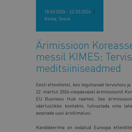
18.03.2026 - 22.03.2026
Korea, Seoul
Ärimissioon Koreass
messil KIMES: Tervis
meditsiiniseadmed
Eesti ettevõtetel, kes tegutsevad tervishoiu j
22. märtsil 2026 viiepäevasel ärimissioonil Ko
EU Business Hub raames. See ärimissioon 
väärtuslikke kontakte, tutvustada oma lahe
avastada uusi ärivõimalusi.
Kandideerima on oodatud Euroopa ettevõtte