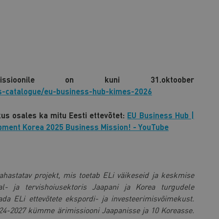
imissioonile on kuni 31.oktoober
ns-catalogue/eu-business-hub-kimes-2026
kus osales ka mitu Eesti ettevõtet:
EU Business Hub |
pment Korea 2025 Business Mission! - YouTube
astatav projekt, mis toetab ELi väikeseid ja keskmise
al- ja tervishoiusektoris Jaapani ja Korea turgudele
a ELi ettevõtete ekspordi- ja investeerimisvõimekust.
24-2027 kümme ärimissiooni Jaapanisse ja 10 Koreasse.