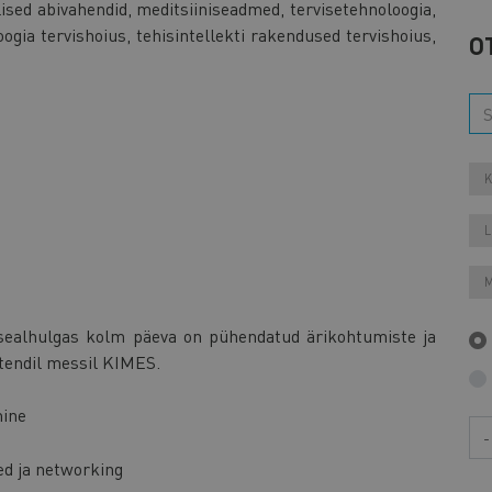
lised abivahendid, meditsiiniseadmed, tervisetehnoloogia,
oogia tervishoius, tehisintellekti rakendused tervishoius,
O
K
L
M
 sealhulgas kolm päeva on pühendatud ärikohtumiste ja
stendil messil KIMES.
mine
Aa
ed ja networking