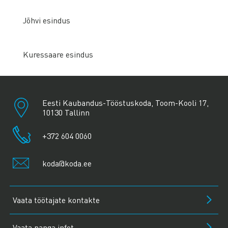
Jõhvi esindus
Kuressaare esindus
Eesti Kaubandus-Tööstuskoda, Toom-Kooli 17,
10130 Tallinn
+372 604 0060
koda@koda.ee
Vaata töötajate kontakte
Vaata panga infot