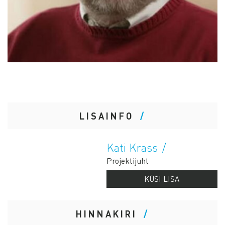
LISAINFO
Kati Krass
Projektijuht
KÜSI LISA
HINNAKIRI