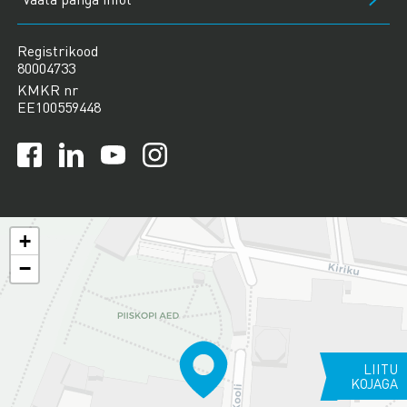
Registrikood
80004733
KMKR nr
EE100559448
+
−
LIITU
KOJAGA