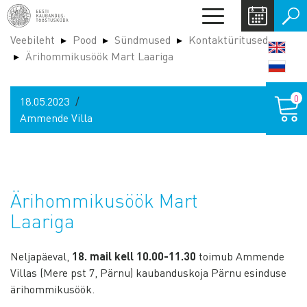
Liigu
Toggle
edasi
navigation
Veebileht
Pood
Sündmused
Kontaktüritused
põhisisu
LANG
Ärihommikusöök Mart Laariga
juurde
SWIT
Ostukor
0
18.05.2023
Ammende Villa
Ärihommikusöök Mart
Laariga
Neljapäeval,
18. mail kell 10.00-11.30
toimub Ammende
Villas (Mere pst 7, Pärnu) kaubanduskoja Pärnu esinduse
ärihommikusöök.