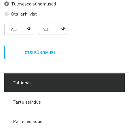
Tulevased sündmused
Otsi arhiivist
Aasta
Kuu
OTSI SÜNDMUSI
Tallinnas
Tartu esindus
Pärnu esindus