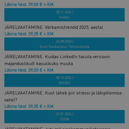
Liikme hind: 39,00 € + KM
Hind: 78,00 € + KM
28.11.2024 /
Veebis
JÄRELVAATAMINE: Värbamistrendid 2025. aastal
Liikme hind: 39,35 € + KM
Hind: 78,70 € + KM
26.08.2020 /
Eesti Kaubandus-Tööstuskoda
JÄRELVAATAMINE: Kuidas LinkedIn tasuta versioon
majanduslikult kasulikuks muuta
Liikme hind: 39,00 € + KM
Hind: 79,00 € + KM
08.10.2024 /
VEEBIS
JÄRELVAATAMINE: Kust läheb piir stressi ja läbipõlemise
vahel?
Liikme hind: 39,35 € + KM
Hind: 78,70 € + KM
30.01.2024 /
ZOOM
JÄRELVAATAMINE: Juhi roll sisekommunikatsioonis