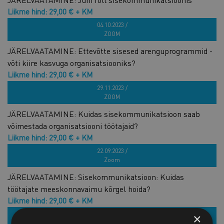
Liikme hind: 29,00 € + KM
Hind: 59,00 € + KM
04.10.2023 /
ZOOM
JÄRELVAATAMINE: Ettevõtte sisesed arenguprogrammid -
võti kiire kasvuga organisatsiooniks?
Liikme hind: 29,00 € + KM
Hind: 59,00 € + KM
29.11.2023 /
ZOOM
JÄRELVAATAMINE: Kuidas sisekommunikatsioon saab
võimestada organisatsiooni töötajaid?
Liikme hind: 29,00 € + KM
Hind: 59,00 € + KM
22.09.2023 /
Zoom
JÄRELVAATAMINE: Sisekommunikatsioon: Kuidas
töötajate meeskonnavaimu kõrgel hoida?
Liikme hind: 29,00 € + KM
Hind: 59,00 € + KM
24.05.2023 /
×
Zoom