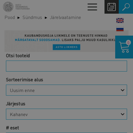
Liigu
Toggle
edasi
navigation
Pood
Sündmus
Järelvaatamine
põhisisu
LANG
juurde
SWIT
Ostukor
0
Otsi tooteid
Sorteerimise alus
Järjestus
# eset