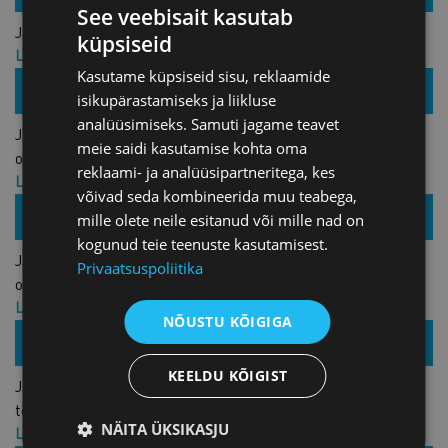
See veebisait kasutab
JÄRELVAATAMINE: Ettevõttesisesed arenguprogrammid
küpsiseid
Liikme hind: 29,00 € + KM
Kasutame küpsiseid sisu, reklaamide
Hind: 59,00 € + KM
16.05.2023 /
isikupärastamiseks ja liikluse
Zoom
analüüsimiseks. Samuti jagame teavet
JÄRELVAATAMINE: Sisekommunikatsioon:
meie saidi kasutamise kohta oma
organisatsioonisisesed brändisaadikud
reklaami- ja analüüsipartneritega, kes
Liikme hind: 29,00 € + KM
võivad seda kombineerida muu teabega,
Hind: 59,00 € + KM
28.03.2023 /
mille olete neile esitanud või mille nad on
Kaubanduskoda
kogunud teie teenuste kasutamisest.
JÄRELVAATAMINE: Kuidas kasutada frantsiisi ärimudelit
Privaatsuspoliitika
oma äri kasvatamiseks?
Liikme hind: TASUTA
NÕUSTU KÕIGIGA
Hind: TASUTA
01.12.2022 /
Zoom
KEELDU KÕIGIST
JÄRELVAATAMINE: Kuidas luua motivatsioonipaketid, mis
töötajatele korda lähevad?
NÄITA ÜKSIKASJU
Liikme hind: 29,00 € + KM