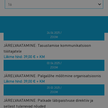
KATEGOORIAD
24.04.2025 /
ZOOM
JÄRELVAATAMINE: Tasustamise kommunikatsioon
töötajatele
Liikme hind: 39,00 € + KM
Hind: 78,00 € + KM
03.04.2025 /
ZOOM
JÄRELVAATAMINE: Palgalõhe mõõtmine organisatsioonis
Liikme hind: 39,00 € + KM
Hind: 78,00 € + KM
20.03.2025 /
ZOOM
JÄRELVAATAMINE: Palkade läbipaistvuse direktiiv ja
sellest tulenevad nõuded