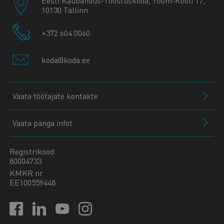
Eesti Kaubandus-Tööstuskoda, Toom-Kooli 17,
10130 Tallinn
+372 604 0060
koda@koda.ee
Vaata töötajate kontakte
Vaata panga infot
Registrikood
80004733
KMKR nr
EE100559448