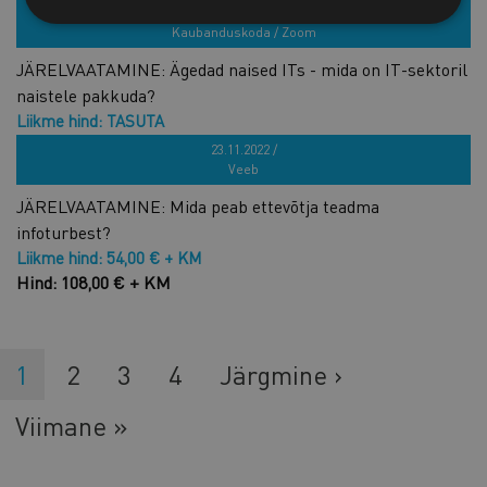
Hind: 59,00 € + KM
25.11.2022 /
Kaubanduskoda / Zoom
JÄRELVAATAMINE: Ägedad naised ITs - mida on IT-sektoril
naistele pakkuda?
Liikme hind: TASUTA
Hind: TASUTA
23.11.2022 /
Veeb
JÄRELVAATAMINE: Mida peab ettevõtja teadma
infoturbest?
Liikme hind: 54,00 € + KM
Hind: 108,00 € + KM
Eesolev
1
Lehekülg
2
Lehekülg
3
Lehekülg
4
Järgmine
Järgmine ›
leht
leht
Viimane
Viimane »
leht