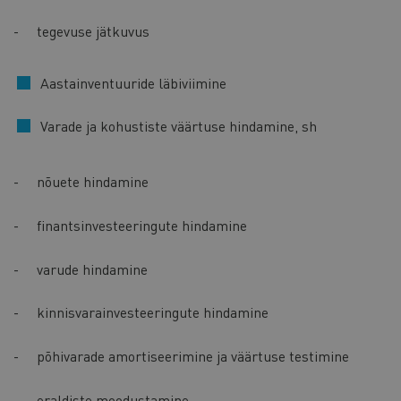
- tegevuse jätkuvus
Aastainventuuride läbiviimine
Varade ja kohustiste väärtuse hindamine, sh
- nõuete hindamine
- finantsinvesteeringute hindamine
- varude hindamine
- kinnisvarainvesteeringute hindamine
- põhivarade amortiseerimine ja väärtuse testimine
- eraldiste moodustamine