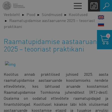
Liigu
Toggle
edasi
navigation
Veebileht
Pood
Sündmused
Koolitused
põhisisu
LANG
Raamatupidamise aastaaruanne 2025 – teooriast
juurde
SWIT
praktikani
Ostukor
0
Raamatupidamise aastaaruanne
2025 – teooriast praktikani
Koolitus annab praktilised juhised 2025. aasta
raamatupidamise aastaaruande koostamiseks nendele
ettevõtetele, kes lähtuvad aruande koostamisel
Raamatupidamise Toimkonna juhenditest (RTJ-dest).
Osalema on oodatud ettevõtete raamatupidajad ja
finantstöötajad. Koolitusel käiakse läbi kõik olulisemad
aastaaruande koostamise etapid ja tuuakse arvulisi