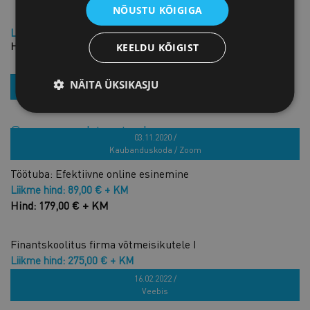
NÕUSTU KÕIGIGA
Liikme hind: 185,00 € + KM
Hind: 375,00 € + KM
KEELDU KÕIGIST
NÄITA ÜKSIKASJU
REGISTREERU
Sarnased tooted
03.11.2020 /
Kaubanduskoda / Zoom
Töötuba: Efektiivne online esinemine
Liikme hind: 89,00 € + KM
Hind: 179,00 € + KM
Finantskoolitus firma võtmeisikutele I
Liikme hind: 275,00 € + KM
Hind: 550,00 € + KM
16.02.2022 /
Veebis