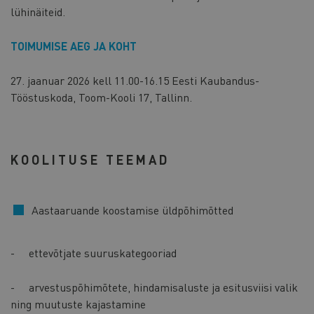
lühinäiteid.
TOIMUMISE AEG JA KOHT
27. jaanuar 2026 kell 11.00-16.15 Eesti Kaubandus-
Tööstuskoda, Toom-Kooli 17, Tallinn.
KOOLITUSE TEEMAD
Aastaaruande koostamise üldpõhimõtted
- ettevõtjate suuruskategooriad
- arvestuspõhimõtete, hindamisaluste ja esitusviisi valik
ning muutuste kajastamine