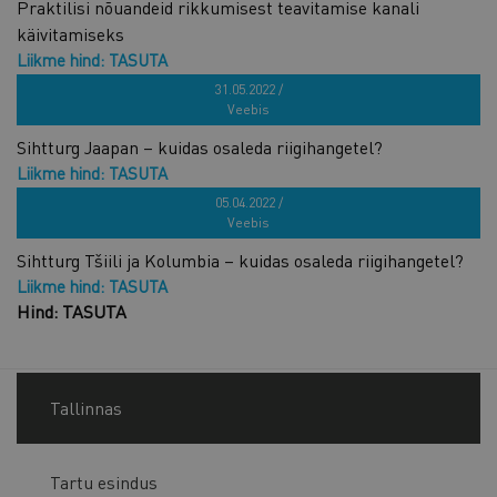
Praktilisi nõuandeid rikkumisest teavitamise kanali
käivitamiseks
Liikme hind: TASUTA
Hind: TASUTA
31.05.2022 /
Veebis
Sihtturg Jaapan – kuidas osaleda riigihangetel?
Liikme hind: TASUTA
Hind: TASUTA
05.04.2022 /
Veebis
Sihtturg Tšiili ja Kolumbia – kuidas osaleda riigihangetel?
Liikme hind: TASUTA
Hind: TASUTA
Tallinnas
Tartu esindus