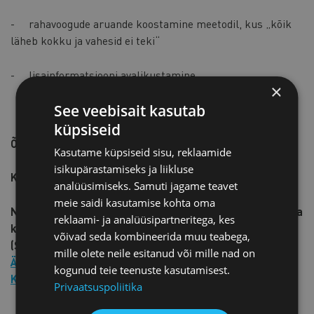
- rahavoogude aruande koostamine meetodil, kus „kõik
läheb kokku ja vahesid ei teki“
- lisainformatsiooni avalikustamine
×
See veebisait kasutab
küpsiseid
Õppekavarühm:
majandusarvestus ja maksundus
Kasutame küpsiseid sisu, reklaamide
isikupärastamiseks ja liikluse
Koolitustsükli kestvus:
6 akadeemilist tundi
analüüsimiseks. Samuti jagame teavet
meie saidi kasutamise kohta oma
NB! Koolitusel ei käsitleta põhjalikumalt äriühenduste ja
reklaami- ja analüüsipartneritega, kes
konsolideeritud aruannete koostamise temaatikat.
võivad seda kombineerida muu teabega,
(Selle teemaline koolitus toimub 17.02.2026:
mille olete neile esitanud või mille nad on
Äriühendused ja konsolideeritud aruanded | Eesti
kogunud teie teenuste kasutamisest.
Kaubandus-Tööstuskoda
)
Privaatsuspoliitika