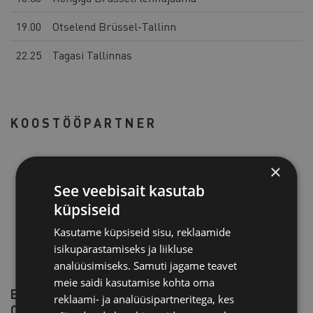
19.00
Otselend Brüssel-Tallinn
22.25
Tagasi Tallinnas
KOOSTÖÖPARTNER
×
See veebisait kasutab
küpsiseid
Kasutame küpsiseid sisu, reklaamide
isikupärastamiseks ja liikluse
analüüsimiseks. Samuti jagame teavet
meie saidi kasutamise kohta oma
EELNEVATEL VÄLJASÕITUDEL
reklaami- ja analüüsipartneritega, kes
OSALENUTE KOGEMUS