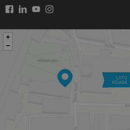
+
−
LIITU
KOJAGA