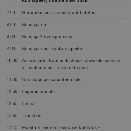
Kolmapäev, 9.september 2026
7.00
Hommikusöök ja check-out hotellist
8.00
Rongijaama
8.30
Rongiga Antwerprenisse
9.30
Rongijaamast kohtumispaika
10.00
Antwerpreni Kaubanduskoda- ülevaade sealsest
ärikeskkonnast ja -võimalustest
11.00
Ümarlaud personaliteemadel
12.30
Liigume lõunale
12.45
Lõuna
13.45
Transfeer
14.15
Maailma Teemantikeskuse külastus –