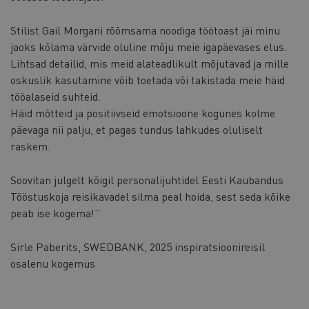
Stilist Gail Morgani rõõmsama noodiga töötoast jäi minu
jaoks kõlama värvide oluline mõju meie igapäevases elus.
Lihtsad detailid, mis meid alateadlikult mõjutavad ja mille
oskuslik kasutamine võib toetada või takistada meie häid
tööalaseid suhteid.
Häid mõtteid ja positiivseid emotsioone kogunes kolme
päevaga nii palju, et pagas tundus lahkudes oluliselt
raskem.
Soovitan julgelt kõigil personalijuhtidel Eesti Kaubandus
Tööstuskoja reisikavadel silma peal hoida, sest seda kõike
peab ise kogema!’’
Sirle Paberits, SWEDBANK, 2025 inspiratsioonireisil
osalenu kogemus