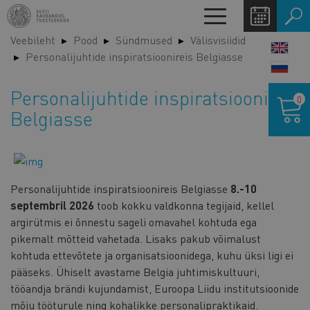
Liigu
Toggle
edasi
navigation
Veebileht
Pood
Sündmused
Välisvisiidid
põhisisu
LANG
Personalijuhtide inspiratsioonireis Belgiasse
juurde
SWIT
Ostukor
Personalijuhtide inspiratsioonireis
0
Belgiasse
Personalijuhtide inspiratsioonireis Belgiasse
8.-10
septembril 2026
toob kokku valdkonna tegijaid, kellel
argirütmis ei õnnestu sageli omavahel kohtuda ega
pikemalt mõtteid vahetada. Lisaks pakub võimalust
kohtuda ettevõtete ja organisatsioonidega, kuhu üksi ligi ei
pääseks. Ühiselt avastame Belgia juhtimiskultuuri,
tööandja brändi kujundamist, Euroopa Liidu institutsioonide
mõju tööturule ning kohalikke personalipraktikaid.