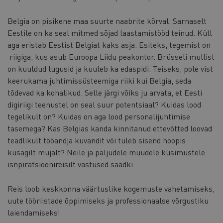
Belgia on pisikene maa suurte naabrite kõrval. Sarnaselt
Eestile on ka seal mitmed sõjad laastamistööd teinud. Küll
aga eristab Eestist Belgiat kaks asja. Esiteks, tegemist on
riigiga, kus asub Euroopa Liidu peakontor. Brüsseli mullist
on kuuldud lugusid ja kuuleb ka edaspidi. Teiseks, pole vist
keerukama juhtimissüsteemiga riiki kui Belgia, seda
tõdevad ka kohalikud. Selle järgi võiks ju arvata, et Eesti
digiriigi teenustel on seal suur potentsiaal? Kuidas lood
tegelikult on? Kuidas on aga lood personalijuhtimise
tasemega? Kas Belgias kanda kinnitanud ettevõtted loovad
teadlikult tööandja kuvandit või tuleb sisend hoopis
kusagilt mujalt? Neile ja paljudele muudele küsimustele
isnpiratsioonireisilt vastused saadki.
Reis loob keskkonna väärtuslike kogemuste vahetamiseks,
uute tööriistade õppimiseks ja professionaalse võrgustiku
laiendamiseks!