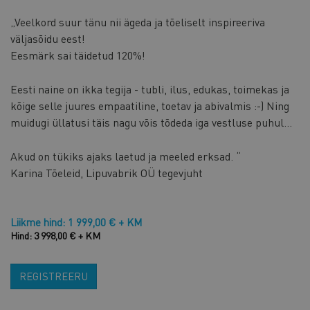
„Veelkord suur tänu nii ägeda ja tõeliselt inspireeriva
väljasõidu eest!
Eesmärk sai täidetud 120%!
Eesti naine on ikka tegija - tubli, ilus, edukas, toimekas ja
kõige selle juures empaatiline, toetav ja abivalmis :-) Ning
muidugi üllatusi täis nagu võis tõdeda iga vestluse puhul...
Akud on tükiks ajaks laetud ja meeled erksad. “
Karina Tõeleid, Lipuvabrik OÜ tegevjuht
Liikme hind: 1 999,00 € + KM
Hind: 3 998,00 € + KM
REGISTREERU