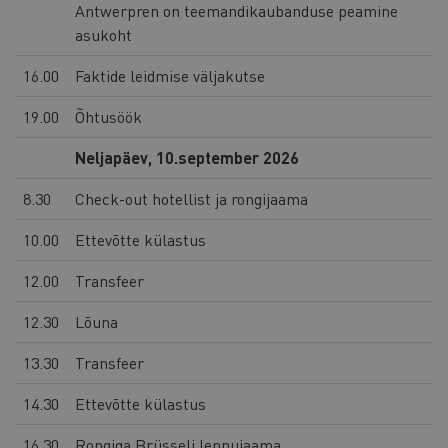
Antwerpren on teemandikaubanduse peamine
asukoht
16.00
Faktide leidmise väljakutse
19.00
Õhtusöök
Neljapäev, 10.september 2026
8.30
Check-out hotellist ja rongijaama
10.00
Ettevõtte külastus
12.00
Transfeer
12.30
Lõuna
13.30
Transfeer
14.30
Ettevõtte külastus
16.30
Rongiga Brüsseli lennujaama