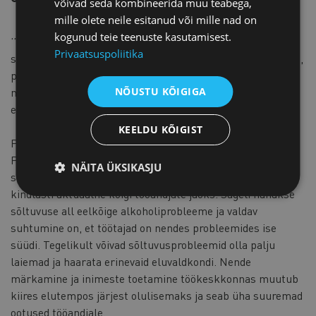
võivad seda kombineerida muu teabega,
mille olete neile esitanud või mille nad on
kogunud teie teenuste kasutamisest.
’’Personalijuhtide inspiratsioonireis Londonisse oli igati
Privaatsuspoliitika
selle nime vääriline. Eesti juurtega ettevõtete külastamine,
põnev arutelu meie suursaadikuga ja sisukad
mõttevahetused reisikaaslastega erinevatest Eesti
NÕUSTU KÕIGIGA
ettevõtetest, olid väga inspireerivad.
KEELDU KÕIGIST
Palju häid mõtteid võtsin endaga kaasa ka töötubadest.
Psühholoog Gill McKay poolt lauale toodud teema
NÄITA ÜKSIKASJU
sõltuvustest ja nendega seotud stigmadest töökohal, on
kindlasti aktuaalne kõigi tööandjate jaoks. Sageli nähakse
sõltuvuse all eelkõige alkoholiprobleeme ja valdav
suhtumine on, et töötajad on nendes probleemides ise
süüdi. Tegelikult võivad sõltuvusprobleemid olla palju
laiemad ja haarata erinevaid eluvaldkondi. Nende
märkamine ja inimeste toetamine töökeskkonnas muutub
kiires elutempos järjest olulisemaks ja seab üha suuremad
ootused tööandjale.