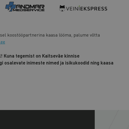
tusel koostööpartnerina kaasa lööma, palume võtta
.ee
il! Kuna tegemist on Kaitseväe kinnise
õigi osalevate inimeste nimed ja isikukoodid ning kaasa
+
−