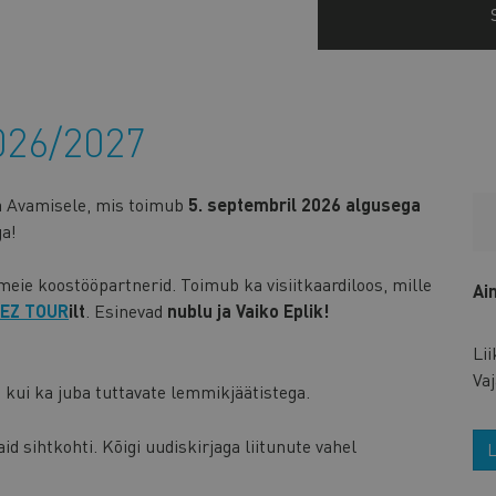
026/2027
a Avamisele, mis toimub
5. septembril 2026 algusega
ga!
ie koostööpartnerid. Toimub ka visiitkaardiloos, mille
Ai
EZ TOUR
ilt
. Esinevad
nublu ja Vaiko Eplik!
Li
Vaj
 kui ka juba tuttavate lemmikjäätistega.
 sihtkohti. Kõigi uudiskirjaga liitunute vahel
L