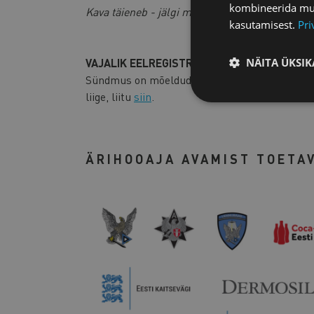
kombineerida muu 
Kava täieneb - jälgi meie kodulehte!
kasutamisest.
Pri
NÄITA ÜKSIK
VAJALIK EELREGISTREERIMINE
SIIN
.
Sündmus on mõeldud meie liikmesettevõtete tööt
liige, liitu
siin
.
ÄRIHOOAJA AVAMIST TOETA