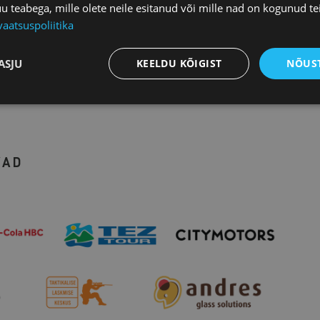
teabega, mille olete neile esitanud või mille nad on kogunud te
vaatsuspoliitika
ASJU
KEELDU KÕIGIST
NÕUST
ajatele ja on tasuta. Kui sinu ettevõte ei ole veel koja
VAD