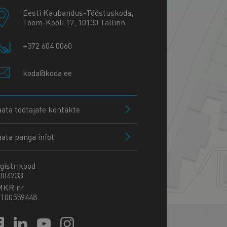
Eesti Kaubandus-Tööstuskoda,
Toom-Kooli 17, 10130 Tallinn
+372 604 0060
koda@koda.ee
aata töötajate kontakte
aata panga infot
gistrikood
004733
MKR nr
100559448