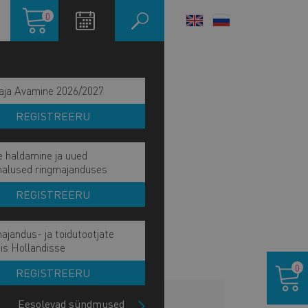
Ostukorv
0
LANGUAGE
SWITCHER
aja Avamine 2026/2027
REGISTREERU
e haldamine ja uued
malused ringmajanduses
REGISTREERU
ajandus- ja toidutootjate
is Hollandisse
Ostukor
0
REGISTREERU
LISAINFO
Eesolevad sündmused