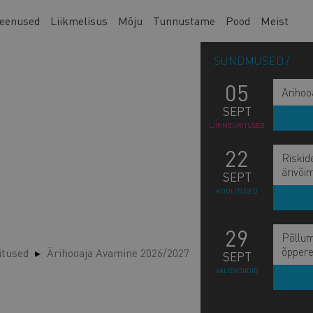
eenused
Liikmelisus
Mõju
Tunnustame
Pood
Meist
SÜNDMUSED
05
Ärihoo
SEPT
LIIKMEÜRITUSED
22
Riskid
ärivõi
SEPT
KOOLITUSED
29
Põllum
õppere
itused
Ärihooaja Avamine 2026/2027
SEPT
VÄLISVISIIDID