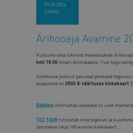
05.09.2026
ÄMARI
Ärihooaja Avamine 2
Kutsume oma liikmeid meeleolukale Ärihooaj
kell 18.00
Ämari lennubaasis. Tule kogu pere
Sündmuse jooksul pakuvad põnevaid tegevusi me
peaauhind on
2000 € väärtuses kinkekaart
T
Balbiino
rõõmustab osalejaid nii uute maitsete
TEZ TOUR
tutvustab oma tegevusi ja kuumemaid
loositakse välja 100-eurone kinkekaart.