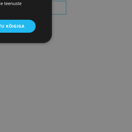
ie teenuste
OTSI SÜNDMUSI
U KÕIGIGA