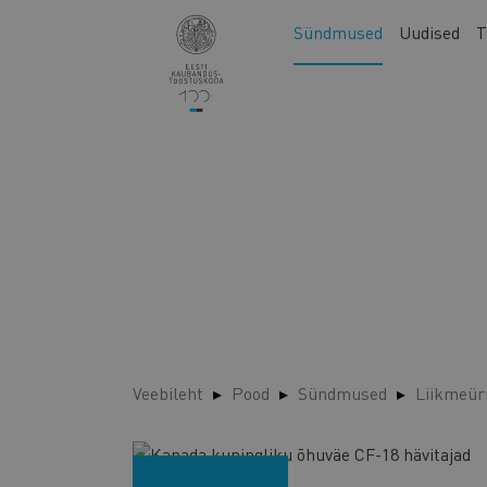
Liigu
Main
Sündmused
Uudised
T
edasi
navigation
põhisisu
juurde
Veebileht
Pood
Sündmused
Liikmeür