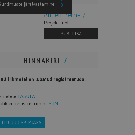
Sündmuste järelvaatamine
Anneli Perne
Projektijuht
KÜSI LISA
HINNAKIRI
nult liikmetel on lubatud registreeruda.
ikmetele
TASUTA
alik eelregistreerimine
SIIN
IITU UUDISKIRJAGA