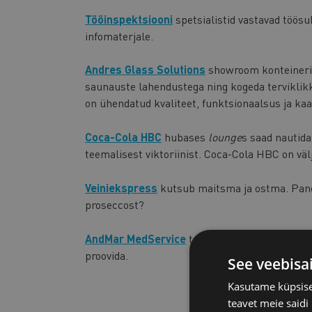
Tööinspektsiooni
spetsialistid vastavad töösu
infomaterjale.
Andres Glass Solutions
showroom konteineris
saunauste lahendustega ning kogeda terviklik
on ühendatud kvaliteet, funktsionaalsus ja kaa
Coca-Cola HBC
hubases
lounge
s saad nautida
teemalisest viktoriinist. Coca-Cola HBC on vä
Veiniekspress
kutsub maitsma ja ostma. Pane
proseccost?
AndMar MedService
tutvustab meedikute varu
proovida.
See veebisa
Kasutame küpsisei
teavet meie saidi