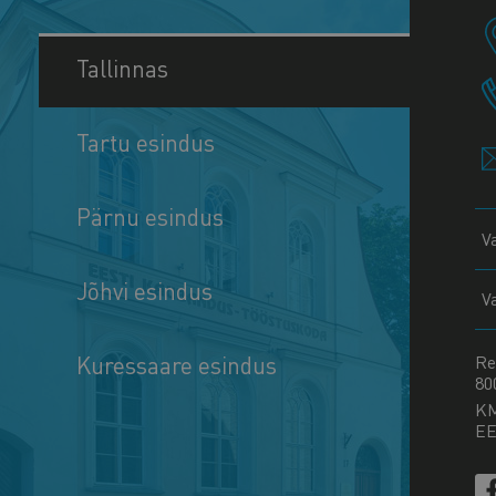
Tallinnas
Tartu esindus
Pärnu esindus
V
Jõhvi esindus
V
Kuressaare esindus
Re
80
K
EE