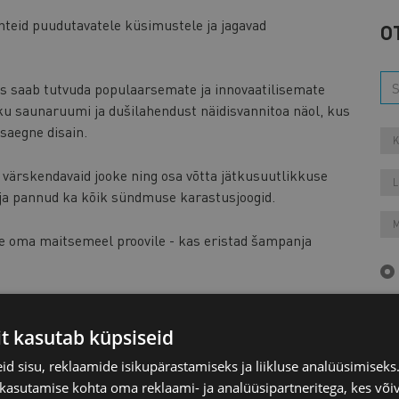
hteid puudutavatele küsimustele ja jagavad
O
 saab tutvuda populaarsemate ja innovaatilisemate
ku saunaruumi ja dušilahendust näidisvannitoa näol, kus
saegne disain.
K
 värskendavaid jooke ning osa võtta jätkusuutlikkuse
L
lja pannud ka kõik sündmuse karastusjoogid.
M
 oma maitsemeel proovile - kas eristad šampanja
stust. Soovijad saavad elustamisnukkudel elustamist
it kasutab küpsiseid
Aa
d sisu, reklaamide isikupärastamiseks ja liikluse analüüsimisek
 kasutamise kohta oma reklaami- ja analüüsipartneritega, kes või