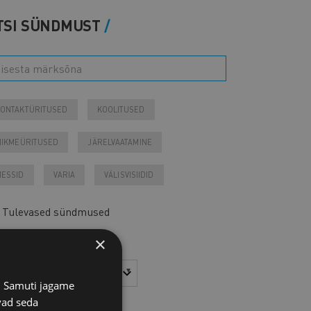
TSI SÜNDMUST
ONTAKTÜRITUSED
KOOLITUSED
IIKMEÜRITUSED
JÄRELVAATAMINE
ESSID
VARIA
VÄLISVISIIDID
Tulevased sündmused
Otsi arhiivist
×
sta
Kuu
s. Samuti jagame
vad seda