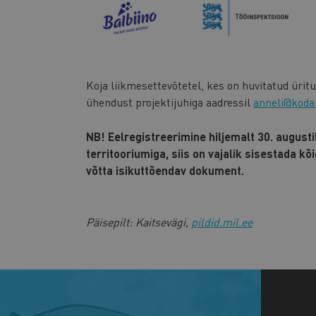
Koja liikmesettevõtetel, kes on huvitatud üri
ühendust projektijuhiga aadressil
anneli@koda
NB! Eelregistreerimine hiljemalt 30. august
territooriumiga, siis on vajalik sisestada k
võtta isikuttõendav dokument.
Päisepilt: Kaitsevägi,
pildid.mil.ee