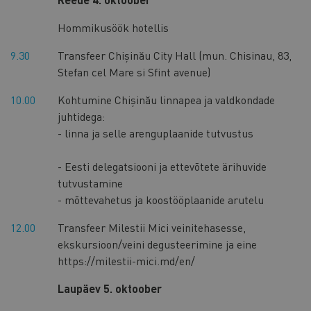
Hommikusöök hotellis
9.30
Transfeer Chișinău City Hall (mun. Chisinau, 83,
Stefan cel Mare si Sfint avenue)
10.00
Kohtumine Chișinău linnapea ja valdkondade
juhtidega:
- linna ja selle arenguplaanide tutvustus
- Eesti delegatsiooni ja ettevõtete ärihuvide
tutvustamine
- mõttevahetus ja koostööplaanide arutelu
12.00
Transfeer Milestii Mici veinitehasesse,
ekskursioon/veini degusteerimine ja eine
https://milestii-mici.md/en/
Laupäev 5. oktoober