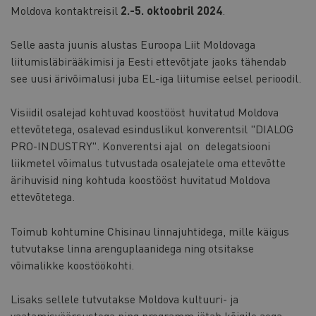
Moldova kontaktreisil
2.-5. oktoobril 2024
.
Selle aasta juunis alustas Euroopa Liit Moldovaga
liitumisläbirääkimisi ja Eesti ettevõtjate jaoks tähendab
see uusi ärivõimalusi juba EL-iga liitumise eelsel perioodil.
Visiidil osalejad kohtuvad koostööst huvitatud Moldova
ettevõtetega, osalevad esinduslikul konverentsil "DIALOG
PRO-INDUSTRY". Konverentsi ajal on delegatsiooni
liikmetel võimalus tutvustada osalejatele oma ettevõtte
ärihuvisid ning kohtuda koostööst huvitatud Moldova
ettevõtetega.
Toimub kohtumine Chisinau linnajuhtidega, mille käigus
tutvutakse linna arenguplaanidega ning otsitakse
võimalikke koostöökohti.
Lisaks sellele tutvutakse Moldova kultuuri- ja
vaatamisväärsustega ning programm jätab kõigile aega