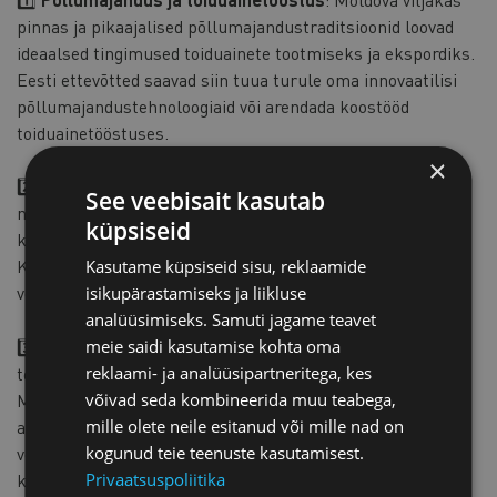
pinnas ja pikaajalised põllumajandustraditsioonid loovad
ideaalsed tingimused toiduainete tootmiseks ja ekspordiks.
Eesti ettevõtted saavad siin tuua turule oma innovaatilisi
põllumajandustehnoloogiaid või arendada koostööd
toiduainetööstuses.
×
2️⃣
IT ja tehnoloogia
: Moldova IT-sektor on kiiresti arenev
See veebisait kasutab
ning täis noori ja andekaid spetsialiste. See on ideaalne
küpsiseid
koht tarkvaraarenduseks või IT-teenuste pakkumiseks.
Koostöö Moldovaga võib avada uksi uutele turgudele ja
Kasutame küpsiseid sisu, reklaamide
võimalustele IT-valdkonnas.
isikupärastamiseks ja liikluse
analüüsimiseks. Samuti jagame teavet
meie saidi kasutamise kohta oma
3️⃣
Töötlev tööstus ja tootmine
: Soodsad
reklaami- ja analüüsipartneritega, kes
tootmistingimused ja madalamad tööjõukulud muudavad
võivad seda kombineerida muu teabega,
Moldova atraktiivseks kohaks tootmistegevuse ja
mille olete neile esitanud või mille nad on
allhanketööde teostamiseks. Eesti ettevõtetel on siin
kogunud teie teenuste kasutamisest.
võimalus optimeerida oma tootmiskulusid ja suurendada
Privaatsuspoliitika
konkurentsivõimet.