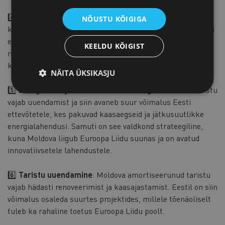
4️⃣
Kaitsevaldkond ja sõjaline taristu
: Moldova
NÕUSTU KÕIGIGA
kaitsevaldkond on oluline ja kiirelt arenev sektor, kus Eesti
ettevõtted juba tegutsevad. Tulevikus oodatakse veelgi
KEELDU KÕIGIST
rohkem koostöövõimalusi, kuna Moldova jätkab oma
kaitsevõimekuse tugevdamist.
NÄITA ÜKSIKASJU
5️⃣
Energeetika ja keskkonnatehnoloogia
: Moldova taristu
vajab uuendamist ja siin avaneb suur võimalus Eesti
ettevõtetele, kes pakuvad kaasaegseid ja jätkusuutlikke
energialahendusi. Samuti on see valdkond strateegiline,
kuna Moldova liigub Euroopa Liidu suunas ja on avatud
innovatiivsetele lahendustele.
6️⃣
Taristu uuendamine
: Moldova amortiseerunud taristu
vajab hädasti renoveerimist ja kaasajastamist. Eestil on siin
võimalus osaleda suurtes projektides, millele tõenäoliselt
tuleb ka rahaline toetus Euroopa Liidu poolt.