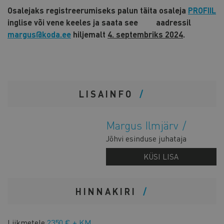
Osalejaks registreerumiseks palun täita osaleja
PROFIIL
inglise või vene keeles ja saata see aadressil
margus@koda.ee
hiljemalt
4. septembriks 2024
.
LISAINFO
Margus Ilmjärv
Jõhvi esinduse juhataja
KÜSI LISA
HINNAKIRI
Liikmetele
2350 € + KM