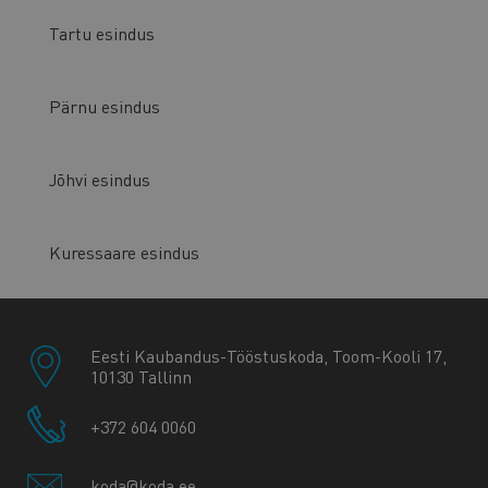
Tartu esindus
Pärnu esindus
Jõhvi esindus
Kuressaare esindus
Eesti Kaubandus-Tööstuskoda, Toom-Kooli 17,
10130 Tallinn
+372 604 0060
koda@koda.ee