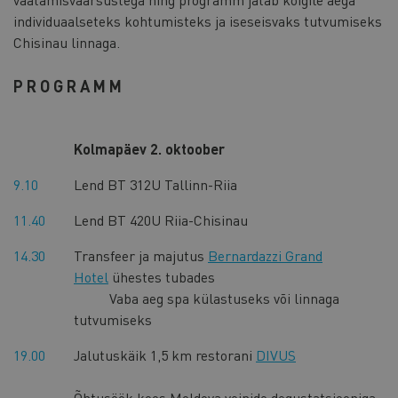
individuaalseteks kohtumisteks ja iseseisvaks tutvumiseks
Chisinau linnaga.
PROGRAMM
Kolmapäev 2. oktoober
9.10
Lend BT 312U Tallinn-Riia
11.40
Lend BT 420U Riia-Chisinau
14.30
Transfeer ja majutus
Bernardazzi Grand
Hotel
ühestes tubades
Vaba aeg spa külastuseks või linnaga
tutvumiseks
19.00
Jalutuskäik 1,5 km restorani
DIVUS
Õhtusöök koos Moldova veinide degustatsiooniga