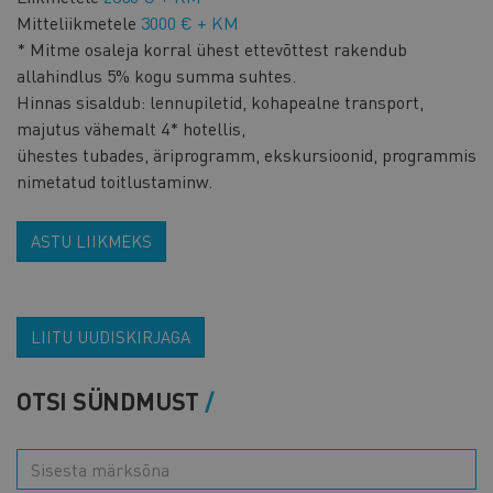
Mitteliikmetele
3000 € + KM
* Mitme osaleja korral ühest ettevõttest rakendub
allahindlus 5% kogu summa suhtes.
Hinnas sisaldub: lennupiletid, kohapealne transport,
majutus vähemalt 4* hotellis,
ühestes tubades, äriprogramm, ekskursioonid, programmis
nimetatud toitlustaminw.
ASTU LIIKMEKS
LIITU UUDISKIRJAGA
OTSI SÜNDMUST