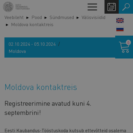
Liigu
Toggle
edasi
navigation
Veebileht
Pood
Sündmused
Välisvisiidid
põhisisu
LANG
Moldova kontaktreis
juurde
SWIT
Ostukor
0
02.10.2024 - 05.10.2024
Moldova
Moldova kontaktreis
Registreerimine avatud kuni 4.
septembrini!
Eesti Kaubandus-Tööstuskoda kutsub ettevõtteid osalema