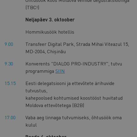
(TBC!)
Neljapäev 3. oktoober
Hommikusöök hotellis
9.00
Transfeer Digital Park, Strada Mihai Viteazul 15,
MD-2004, Chișinău
9.30
Konverents "DIALOG PRO-INDUSTRY", tutvu
programmiga
SIIN
15.15
Eesti delegatsiooni ja ettevõtete ärihuvide
tutvustus,
kahepoolsed kohtumised koostööst huvitatud
Moldova ettevõtetega (B2B)
17.00
Vaba aeg linnaga tutvumiseks, õhtusöök oma
kulul
Reede 4. oktoober