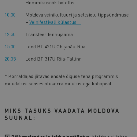
Hommikusöök hotellis
10.00
Moldova veinikultuuri ja seltsielu tippsündmuse
–
Veinifestivali külastus
12.30
Transfeer lennujaama
15.00
Lend BT 421U Chișinău-Riia
20.05
Lend BT 317U Riia-Tallinn
* Korraldajad jätavad endale õiguse teha programmis
muudatusi seoses olukorra muutustega kohapeal.
MIKS TASUKS VAADATA MOLDOVA
SUUNAL:
1️⃣
Põllumajandus ja toiduainetööstus
: Moldova viljakas