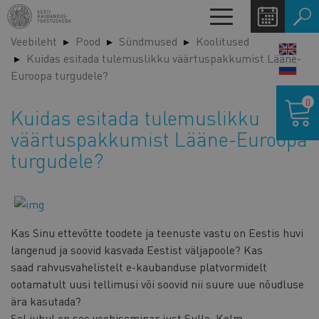
Liigu
Toggle
edasi
navigation
Veebileht
Pood
Sündmused
Koolitused
põhisisu
LANG
Kuidas esitada tulemuslikku väärtuspakkumist Lääne-
juurde
SWIT
Euroopa turgudele?
Ostukor
0
Kuidas esitada tulemuslikku
väärtuspakkumist Lääne-Euroopa
turgudele?
Kas Sinu ettevõtte toodete ja teenuste vastu on Eestis huvi
langenud ja soovid kasvada Eestist väljapoole? Kas
saad rahvusvahelistelt e-kaubanduse platvormidelt
ootamatult uusi tellimusi või soovid nii suure uue nõudluse
ära kasutada?
Sel juhul on see veebiseminar just Sulle. Kolm