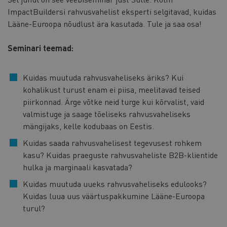
ImpactBuildersi rahvusvahelist eksperti selgitavad, kuidas
Lääne-Euroopa nõudlust ära kasutada. Tule ja saa osa!
Seminari teemad:
Kuidas muutuda rahvusvaheliseks äriks? Kui
kohalikust turust enam ei piisa, meelitavad teised
piirkonnad. Ärge võtke neid turge kui kõrvalist, vaid
valmistuge ja saage tõeliseks rahvusvaheliseks
mängijaks, kelle kodubaas on Eestis.
Kuidas saada rahvusvahelisest tegevusest rohkem
kasu? Kuidas praeguste rahvusvaheliste B2B-klientide
hulka ja marginaali kasvatada?
Kuidas muutuda uueks rahvusvaheliseks edulooks?
Kuidas luua uus väärtuspakkumine Lääne-Euroopa
turul?