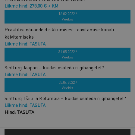
Liikme hind: 275,00 € + KM
Hind: 550,00 € + KM
16.02.2022 /
Veebis
Praktilisi nõuandeid rikkumisest teavitamise kanali
käivitamiseks
Liikme hind: TASUTA
Hind: TASUTA
31.05.2022 /
Veebis
Sihtturg Jaapan – kuidas osaleda riigihangetel?
Liikme hind: TASUTA
Hind: TASUTA
05.04.2022 /
Veebis
Sihtturg Tšiili ja Kolumbia – kuidas osaleda riigihangetel?
Liikme hind: TASUTA
Hind: TASUTA