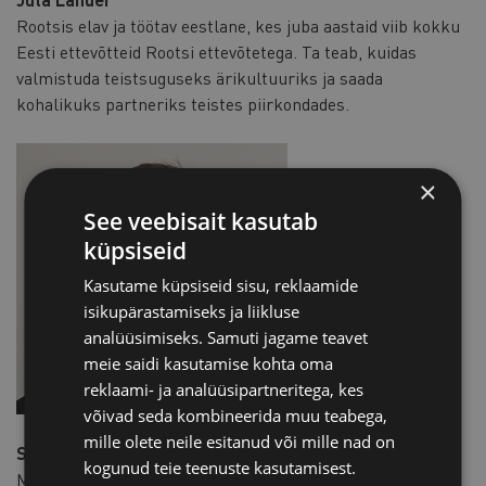
Rootsis elav ja töötav eestlane, kes juba aastaid viib kokku
Eesti ettevõtteid Rootsi ettevõtetega. Ta teab, kuidas
valmistuda teistsuguseks ärikultuuriks ja saada
kohalikuks partneriks teistes piirkondades.
×
See veebisait kasutab
küpsiseid
Kasutame küpsiseid sisu, reklaamide
isikupärastamiseks ja liikluse
analüüsimiseks. Samuti jagame teavet
meie saidi kasutamise kohta oma
reklaami- ja analüüsipartneritega, kes
võivad seda kombineerida muu teabega,
mille olete neile esitanud või mille nad on
Steven Storms
kogunud teie teenuste kasutamisest.
Maailmakodanik, kes elab Belgias ja töötab kõikjal