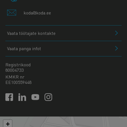
koda@koda.ee
Vaata töötajate kontakte
Vaata panga infot
Registrikood
80004733
KMKR nr
EE100559448
+