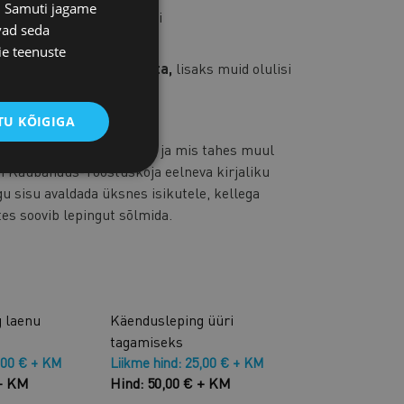
s. Samuti jagame
ust meie juristiga e-posti
vad seda
ie teenuste
list konsultatsiooni tasuta,
lisaks muid olulisi
alt
U KÕIGIGA
rodutseerimine, levitamine ja mis tahes muul
ti Kaubandus-Tööstuskoja eelneva kirjaliku
gu sisu avaldada üksnes isikutele, kellega
tes soovib lepingut sõlmida.
 laenu
Käendusleping üüri
tagamiseks
,00 € + KM
Liikme hind: 25,00 € + KM
 + KM
Hind: 50,00 € + KM