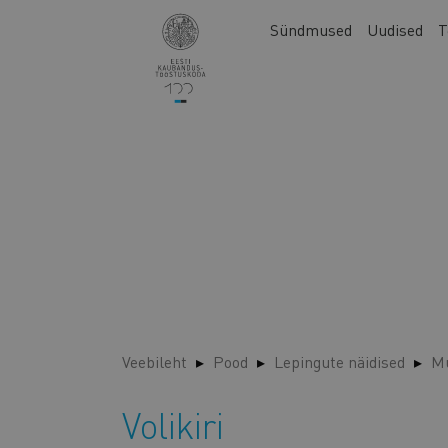
Liigu
Main
Sündmused
Uudised
T
edasi
navigation
põhisisu
juurde
Veebileht
Pood
Lepingute näidised
Mu
Volikiri