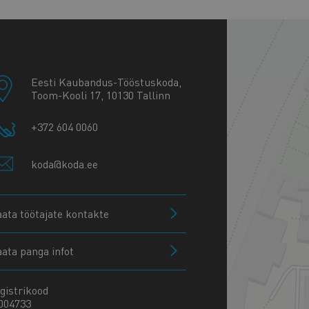
+
−
Eesti Kaubandus-Tööstuskoda,
Toom-Kooli 17, 10130 Tallinn
+372 604 0060
koda@koda.ee
aata töötajate kontakte
aata panga infot
gistrikood
004733