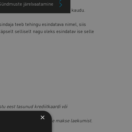
Sündmuste järelvaatamine
malikuks tehingu tegemise esindaja kaudu.
sindaja teeb tehingu esindatava nimel, siis
äpselt selliselt nagu oleks esindatav ise selle
stu eest tasunud krediitkaardi või
×
ga,
siis saadame faili peale makse laekumist.