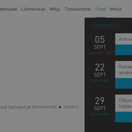
eenused
Liikmelisus
Mõju
Tunnustame
Pood
Meist
SÜNDMUSED
05
Ärihoo
SEPT
LIIKMEÜRITUSED
22
Riskid
ärivõi
SEPT
KOOLITUSED
29
Põllum
Hollan
ud lepingud ja dokumendid
Volikiri
SEPT
VÄLISVISIIDID