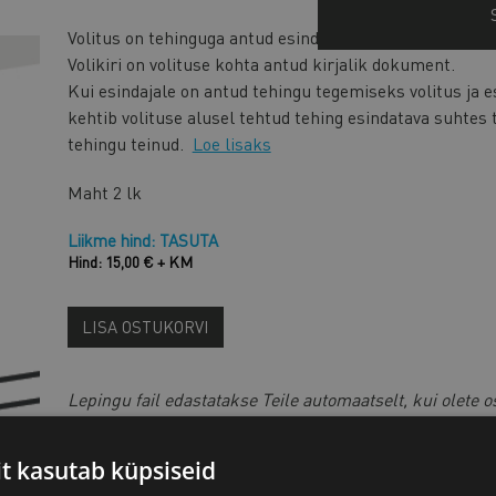
Volitus on tehinguga antud esindusõigus, mis teeb või
Volikiri on volituse kohta antud kirjalik dokument.
Kui esindajale on antud tehingu tegemiseks volitus ja e
kehtib volituse alusel tehtud tehing esindatava suhtes t
tehingu teinud.
Loe lisaks
Maht
2 lk
Liikme hind: TASUTA
Hind: 15,00 € + KM
LISA OSTUKORVI
Lepingu fail edastatakse Teile automaatselt, kui olete o
pangalingiga, arve saadame ostu alusel hiljem.
Kui soovite ostu eest tasuda
arve alusel pangaülekande
it kasutab küpsiseid