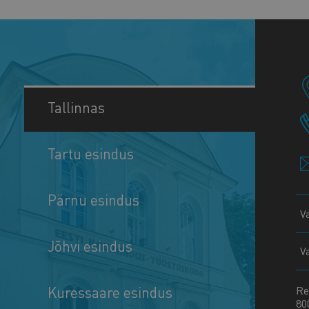
Tallinnas
Tartu esindus
Pärnu esindus
V
Jõhvi esindus
V
Kuressaare esindus
Re
80