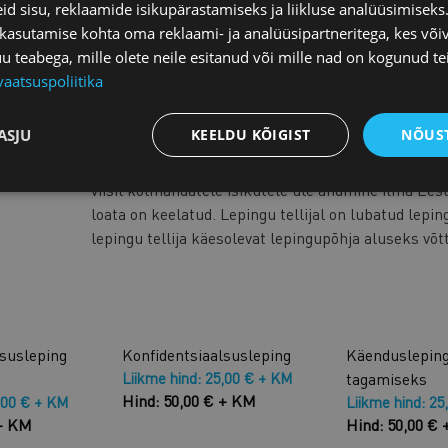
d sisu, reklaamide isikupärastamiseks ja liikluse analüüsimisek
Kui soovid teha lepingus muudatusi, siis võta ühend
 kasutamise kohta oma reklaami- ja analüüsipartneritega, kes või
aadressil
juristid@koda.ee
teabega, mille olete neile esitanud või mille nad on kogunud te
Kaubanduskoja liikmetele
on aastas
1 tund juriidi
vaatsuspoliitika
eeliseid.
Mida lepingu sõlmimisel silmas pidada?
Loe lähem
ASJU
KEELDU KÕIGIST
NÕUST
Tellitud lepingute ning selles sisalduva teabe rep
viisil kolmandatele isikutele üle andmine ilma Ees
loata on keelatud. Lepingu tellijal on lubatud lepin
lepingu tellija käesolevat lepingupõhja aluseks võt
lsusleping
Konfidentsiaalsusleping
Käendusleping
Liikme hind: 25,00 € + KM
tagamiseks
Hind: 50,00 € + KM
,00 € + KM
Liikme hind: 25
 + KM
Hind: 50,00 €