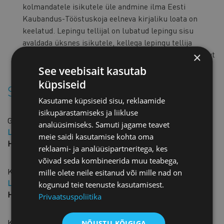
kolmandatele isikutele üle andmine ilma Eesti
Kaubandus-Tööstuskoja eelneva kirjaliku loata on
keelatud. Lepingu tellijal on lubatud lepingu sisu
avaldada üksnes isikutele, kellega lepingu tellija
käesolevat lepingupõhja aluseks võttes soovib lepingut
×
sõlmida.
See veebisait kasutab
küpsiseid
Sarnased tooted
Kasutame küpsiseid sisu, reklaamide
isikupärastamiseks ja liikluse
Garantiikiri
analüüsimiseks. Samuti jagame teavet
Liikme hind: 25,00 € + KM
meie saidi kasutamise kohta oma
Hind: 50,00 € + KM
reklaami- ja analüüsipartneritega, kes
võivad seda kombineerida muu teabega,
Konfidentsiaalsusleping inglise keeles
mille olete neile esitanud või mille nad on
Liikme hind: 40,00 € + KM
kogunud teie teenuste kasutamisest.
Hind: 80,00 € + KM
Privaatsuspoliitika
Konfidentsiaalsusleping
NÕUSTU KÕIGIGA