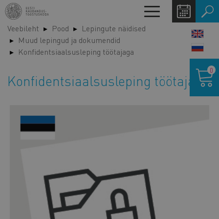
Liigu
Toggle
edasi
navigation
Veebileht
Pood
Lepingute näidised
põhisisu
LANG
Muud lepingud ja dokumendid
juurde
SWIT
Konfidentsiaalsusleping töötajaga
Ostukor
0
Konfidentsiaalsusleping töötajaga