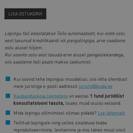
LISA OSTUKORVI
Lepingu fail edastatakse Teile automaatselt, kui olete ostu
eest tasunud krediitkaardi või pangalingiga, arve saadame
ostu alusel hiljem.
Kui soovite ostu eest tasuda
arve alusel pangaülekandega,
siis saadame faili peale makse laekumist.
Kui soovid teha lepingus muudatusi, siis võta ühendust
meie juristiga e-posti aadressil
juristid@koda.ee
Kaubanduskoja liikmetele
on aastas
1 tund juriidilist
konsultatsiooni tasuta,
lisaks muid olulisi eeliseid.
Mida lepingu sõlmimisel silmas pidada?
Loe lähemalt
Tellitud lepingute ning selles sisalduva teabe
reprodutseerimine, levitamine ja mis tahes muul viisil