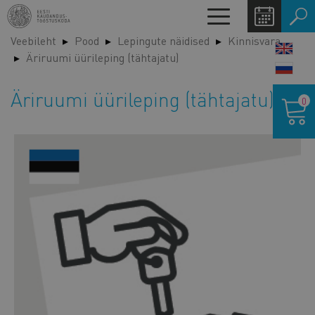
Liigu
Toggle
edasi
navigation
Veebileht
Pood
Lepingute näidised
Kinnisvara
põhisisu
LANG
Äriruumi üürileping (tähtajatu)
juurde
SWIT
Ostukor
Äriruumi üürileping (tähtajatu)
0