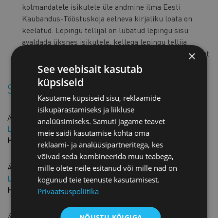
kolmandatele isikutele üle andmine ilma Eesti
Kaubandus-Tööstuskoja eelneva kirjaliku loata on
keelatud. Lepingu tellijal on lubatud lepingu sisu
avaldada üksnes isikutele, kellega lepingu tellija
×
käesolevat lepingupõhja aluseks võttes soovib lepingut
sõlmida.
See veebisait kasutab
küpsiseid
Sarnased tooted
Kasutame küpsiseid sisu, reklaamide
isikupärastamiseks ja liikluse
Äriruumi üürileping (tähtajaline)
analüüsimiseks. Samuti jagame teavet
Liikme hind: 25,00 € + KM
meie saidi kasutamise kohta oma
Hind: 50,00 € + KM
reklaami- ja analüüsipartneritega, kes
võivad seda kombineerida muu teabega,
Äriruumi tagastamise akt
mille olete neile esitanud või mille nad on
Liikme hind: 10,00 € + KM
kogunud teie teenuste kasutamisest.
Hind: 20,00 € + KM
Privaatsuspoliitika
Äriruumi üleandmise-vastuvõtmise akt
NÕUSTU KÕIGIGA