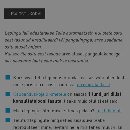
LISA OSTUKORVI
Lepingu fail edastatakse Teile automaatselt, kui olete ostu
eest tasunud krediitkaardi või pangalingiga, arve saadame
ostu alusel hiljem.
Kui soovite ostu eest tasuda
arve alusel pangaülekandega,
siis saadame faili peale makse laekumist.
Kui soovid teha lepingus muudatusi, siis võta ühendust
meie juristiga e-posti aadressil
juristid@koda.ee
Kaubanduskoja liikmetele
on aastas
1 tund juriidilist
konsultatsiooni tasuta,
lisaks muid olulisi eeliseid.
Mida lepingu sõlmimisel silmas pidada?
Loe lähemalt
Tellitud lepingute ning selles sisalduva teabe
reprodutseerimine, levitamine ja mis tahes muul viisil