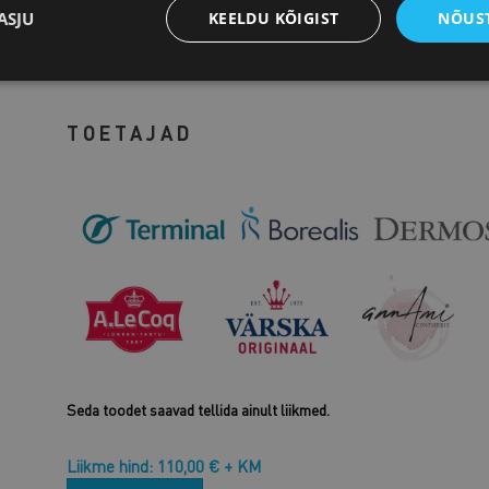
ASJU
KEELDU KÕIGIST
NÕUST
TOETAJAD
Seda toodet saavad tellida ainult liikmed.
Liikme hind: 110,00 € + KM