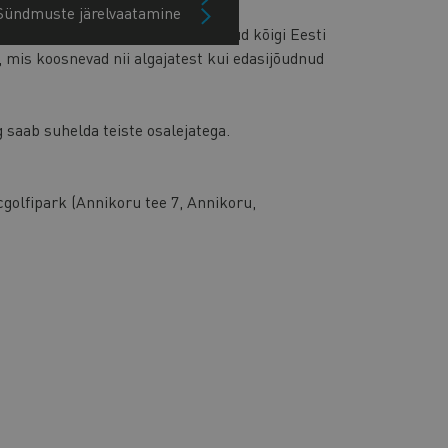
Sündmuste järelvaatamine
olfi turniirile! Osalema on oodatud kõigi Eesti
mis koosnevad nii algajatest kui edasijõudnud
 saab suhelda teiste osalejatega.
cgolfipark (Annikoru tee 7, Annikoru,