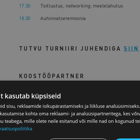
17.30
Toitlustus,
networking
, meelelahutus
18.30
Auhinnatseremoonia
TUTVU TURNIIRI JUHENDIGA
SIIN
KOOSTÖÖPARTNER
it kasutab küpsiseid
d sisu, reklaamide isikupärastamiseks ja liikluse analüüsimisek
 kasutamise kohta oma reklaami- ja analüüsipartneritega, kes või
teabega, mille olete neile esitanud või mille nad on kogunud te
vaatsuspoliitika