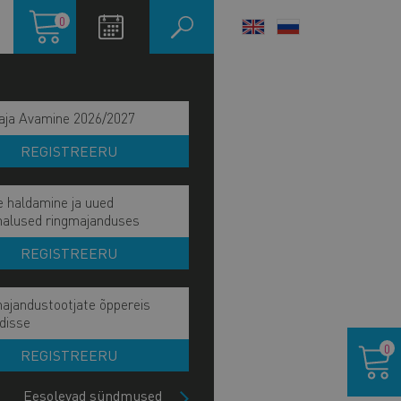
Ostukorv
0
LANGUAGE
SWITCHER
aja Avamine 2026/2027
REGISTREERU
e haldamine ja uued
malused ringmajanduses
REGISTREERU
ajandustootjate õppereis
disse
Ostukor
0
REGISTREERU
Eesolevad sündmused