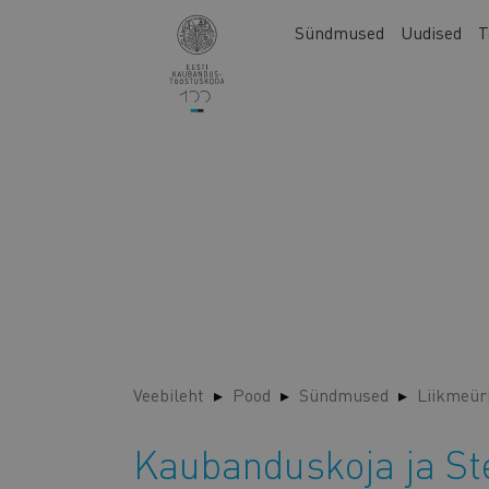
Liigu
Main
Sündmused
Uudised
T
edasi
navigation
põhisisu
juurde
Veebileht
Pood
Sündmused
Liikmeür
Kaubanduskoja ja Ste