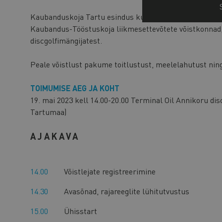
Kaubanduskoja Tartu esindus kutsub liikmeid taas discg
Kaubandus-Tööstuskoja liikmesettevõtete võistkonnad, 
discgolfimängijatest.
Peale võistlust pakume toitlustust, meelelahutust ning
TOIMUMISE AEG JA KOHT
19. mai 2023 kell 14.00-20.00 Terminal Oil Annikoru dis
Tartumaa)
AJAKAVA
14.00
Võistlejate registreerimine
14.30
Avasõnad, rajareeglite lühitutvustus
15.00
Ühisstart