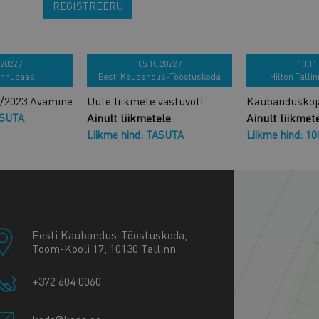
REGISTREERU
2022 /
05.10.2022 /
10.11.
ennubaas
Eesti Kaubandus-Tööstuskoda
Hilton Tallin
2/2023 Avamine
Uute liikmete vastuvõtt
Kaubanduskoj
ASUTA
Ainult liikmetele
Ainult liikmet
Liikme hind: TASUTA
Liikme hind: 1
+
−
Eesti Kaubandus-Tööstuskoda,
Toom-Kooli 17, 10130 Tallinn
+372 604 0060