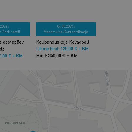
2022 /
06.05.2023 /
n Park hotell
Vanemuise Kontserdimaja
a aastapäev
Kaubanduskoja Kevadball
ele
Liikme hind: 125,00 € + KM
Hind: 350,00 € + KM
00,00 € + KM