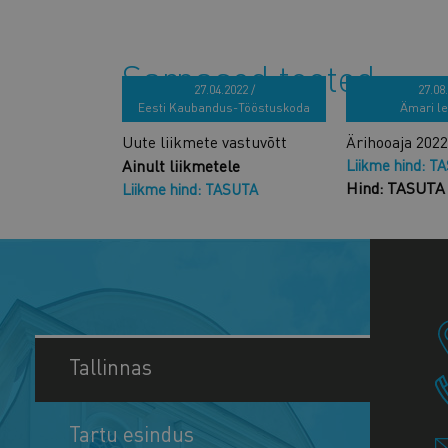
Sarnased tooted
27.04.2022 /
27.08.
Eesti Kaubandus-Tööstuskoda
Ämari l
Uute liikmete vastuvõtt
Ärihooaja 202
Ainult liikmetele
Liikme hind: T
Hind: TASUTA
Liikme hind: TASUTA
Tallinnas
Tartu esindus