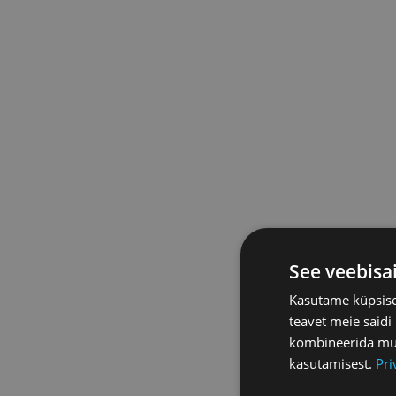
See veebisa
Kasutame küpsisei
teavet meie saidi
kombineerida muu 
kasutamisest.
Pri