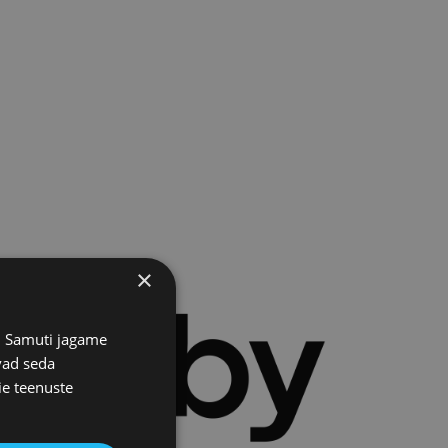
×
s. Samuti jagame
vad seda
ie teenuste