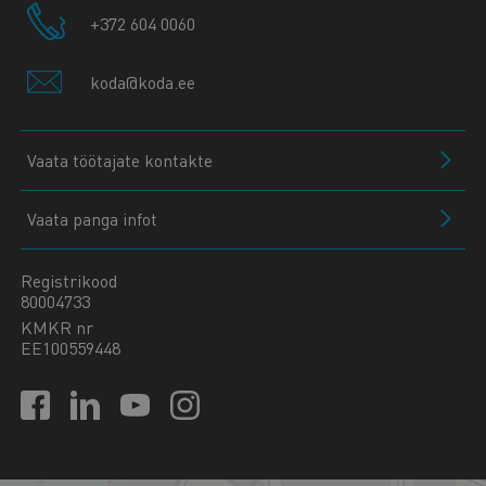
+372 604 0060
koda@koda.ee
Vaata töötajate kontakte
Vaata panga infot
Registrikood
80004733
KMKR nr
EE100559448