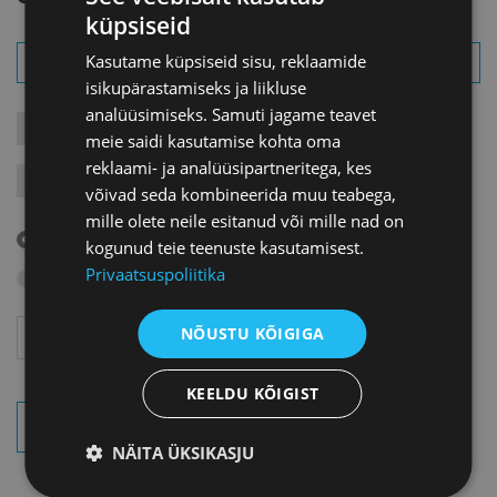
küpsiseid
Kasutame küpsiseid sisu, reklaamide
isikupärastamiseks ja liikluse
analüüsimiseks. Samuti jagame teavet
KONTAKTÜRITUSED
KOOLITUSED
LIIKMEÜRITUSED
meie saidi kasutamise kohta oma
reklaami- ja analüüsipartneritega, kes
JÄRELVAATAMINE
MESSID
VARIA
VÄLISVISIIDID
võivad seda kombineerida muu teabega,
mille olete neile esitanud või mille nad on
Tulevased sündmused
kogunud teie teenuste kasutamisest.
Privaatsuspoliitika
Otsi arhiivist
Aasta
Kuu
NÕUSTU KÕIGIGA
KEELDU KÕIGIST
OTSI SÜNDMUSI
NÄITA ÜKSIKASJU