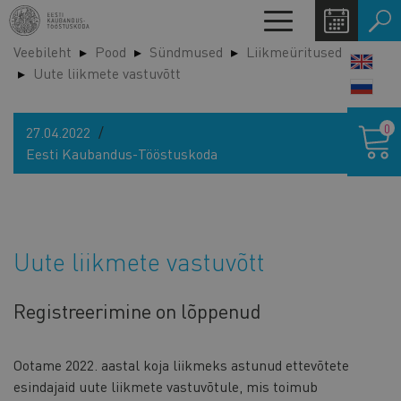
Liigu
Toggle
edasi
navigation
Veebileht
Pood
Sündmused
Liikmeüritused
põhisisu
LANG
Uute liikmete vastuvõtt
juurde
SWIT
Ostukor
0
27.04.2022
Eesti Kaubandus-Tööstuskoda
Uute liikmete vastuvõtt
Registreerimine on lõppenud
Ootame 2022. aastal koja liikmeks astunud ettevõtete
esindajaid uute liikmete vastuvõtule, mis toimub