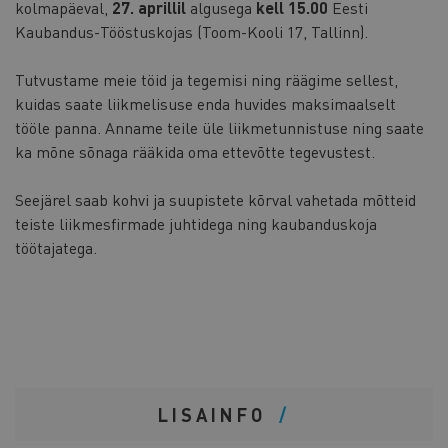
kolmapäeval,
27. aprillil
algusega
kell 15.00
Eesti
Kaubandus-Tööstuskojas (Toom-Kooli 17, Tallinn).
Tutvustame meie töid ja tegemisi ning räägime sellest,
kuidas saate liikmelisuse enda huvides maksimaalselt
tööle panna. Anname teile üle liikmetunnistuse ning saate
ka mõne sõnaga rääkida oma ettevõtte tegevustest.
Seejärel saab kohvi ja suupistete kõrval vahetada mõtteid
teiste liikmesfirmade juhtidega ning kaubanduskoja
töötajatega.
LISAINFO