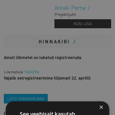
Anneli Perne
Projektijuht
KÜSI LISA
HINNAKIRI
Ainult liikmetel on lubatud registreeruda.
Liikmetele
TASUTA
Vajalik eelregistreerimine hiljemalt 22. aprillil
LIITU UUDISKIRJAGA
×
OTSI SÜNDMUST
See veebisait kasutab