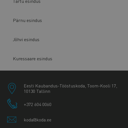
Tartu esindus
Pärnu esindus
Jõhvi esindus
Kuressaare esindus
Eesti Kaubandus-Tööstuskoda, Toom-Kooli 17,
10130 Tallinn
+372 604 0060
koda@koda.ee