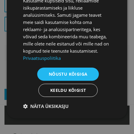
Kasutame küpsiseid sisu, reklaamide
EELNÕU (.PDF)
isikupärastamiseks ja liikluse
analüüsimiseks. Samuti jagame teavet
meie saidi kasutamise kohta oma
SELETUSKIRI (.PDF)
reklaami- ja analüüsipartneritega, kes
võivad seda kombineerida muu teabega,
mille olete neile esitanud või mille nad on
kogunud teie teenuste kasutamisest.
AVALDA ARVAMUST
Privaatsuspoliitika
NÕUSTU KÕIGIGA
KEELDU KÕIGIST
LIITU UUDISKIRJAGA
NÄITA ÜKSIKASJU
Tallinnas