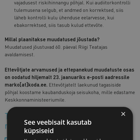
vajadusest riskihinnangu põhjal. Kui audiitorkontrolli
tulemusena selgub, et andmed on korrektsed, siis
läheb kontrolli kulu ühenduse eelarvesse, kui
ebakorrektsed, siis tasub kulud ettevõte.
Millal plaanitakse muudatused jõustada?
Muudatused jõustuvad 60. päeval Riigi Teatajas
avaldamisest.
Ettevõtjate arvamused ja ettepanekud muudatuste osas
on oodatud hiljemalt 23. jaanuariks e-posti aadressile
marko[at]koda.ee.
Ettevõtjatelt laekunud tagasiside
põhjal koostame kaubanduskoja seisukoha, mille edastame
Keskkonnaministeeriumile.
×
Tutvu kavandatavate
See veebisait kasutab
muudatustega:
küpsiseid