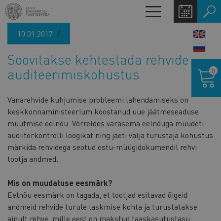
Liigu
Toggle
edasi
navigation
põhisisu
10.01.2017
LANG
juurde
SWIT
Soovitakse kehtestada rehvide
Ostukor
auditeerimiskohustus
0
Vanarehvide kuhjumise probleemi lahendamiseks on
keskkonnaministeerium koostanud uue jäätmeseaduse
muutmise eelnõu. Võrreldes varasema eelnõuga muudeti
audiitorkontrolli loogikat ning jäeti välja turustaja kohustus
märkida rehvidega seotud ostu-müügidokumendil rehvi
tootja andmed.
Mis on muudatuse eesmärk?
Eelnõu eesmärk on tagada, et tootjad esitavad õigeid
andmeid rehvide turule laskmise kohta ja turustatakse
ainult rehve, mille eest on makstud taaskasutustasu.