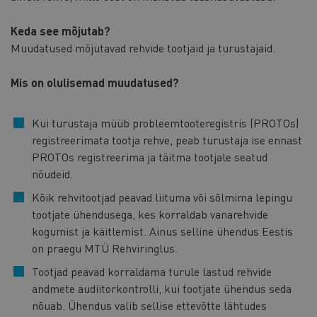
Keda see mõjutab?
Muudatused mõjutavad rehvide tootjaid ja turustajaid.
Mis on olulisemad muudatused?
Kui turustaja müüb probleemtooteregistris (PROTOs)
registreerimata tootja rehve, peab turustaja ise ennast
PROTOs registreerima ja täitma tootjale seatud
nõudeid.
Kõik rehvitootjad peavad liituma või sõlmima lepingu
tootjate ühendusega, kes korraldab vanarehvide
kogumist ja käitlemist. Ainus selline ühendus Eestis
on praegu MTÜ Rehviringlus.
Tootjad peavad korraldama turule lastud rehvide
andmete audiitorkontrolli, kui tootjate ühendus seda
nõuab. Ühendus valib sellise ettevõtte lähtudes