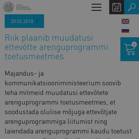
Liigu
Toggle
edasi
navigation
põhisisu
20.02.2018
LANG
juurde
SWIT
Riik plaanib muudatusi
Ostukor
ettevõtte arenguprogrammi
0
toetusmeetmes
Majandus- ja
kommunikatsiooniministeerium soovib
teha mitmeid muudatusi ettevõtete
arenguprogrammi toetusmeetmes, et
soodustada olulise mõjuga ettevõtjate
arenguprogrammiga liitumist ning
laiendada arenguprogrammi kaudu toetust