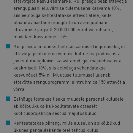
ettevõtjate kasvu eesmärke. Kui praegu peab ettevõtja
arenguplaani elluviimise tulemusena kasvama 10%,
siis eelnõuga kehtestatakse ettevõtjatele, kelle
plaanitav aastane müügitulu on arenguplaani
elluviimise järgselt 20 000 000 eurot või rohkem,
madalam kasvunõue – 5%.
Kui praegu on üheks toetuse saamise tingimuseks, et
ettevõtja peab olema viimase kolme majandusaasta
jooksul müügikäivet kasvatanud igal majandusaastal
keskmiselt 10%, siis eelnõuga vähendatakse
kasvunõuet 5%-ni. Muutuse tulemusel laieneb
ettevõtte arenguprogrammi sihtrühm ca 150 ettevõtja
võrra.
Eelnõuga loetakse lisaks muudele personalikuludele
abikõlbulikuks ka koolitatavate otseselt
koolitusprojektiga seotud majutuskulud.
Kehtestatakse piirang, mille alusel on abikõlblikud
üksnes pangaülekande teel tehtud kulud.