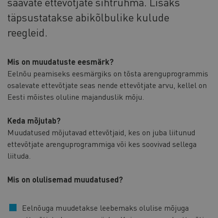
saavate ettevõtjate sihtrühma. Lisaks
täpsustatakse abikõlbulike kulude
reegleid.
Mis on muudatuste eesmärk?
Eelnõu peamiseks eesmärgiks on tõsta arenguprogrammis
osalevate ettevõtjate seas nende ettevõtjate arvu, kellel on
Eesti mõistes oluline majanduslik mõju.
Keda mõjutab?
Muudatused mõjutavad ettevõtjaid, kes on juba liitunud
ettevõtjate arenguprogrammiga või kes soovivad sellega
liituda.
Mis on olulisemad muudatused?
Eelnõuga muudetakse leebemaks olulise mõjuga