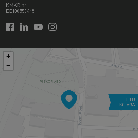
KMKR nr
EE100559448
+
−
LIITU
KOJAGA