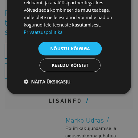
reklaami- ja analüüsipartneritega, kes
võivad seda kombineerida muu teabega,
Ettevõtte arenguprogrammi
mille olete neile esitanud või mille nad on
toetusmeetme muudatustega
kogunud teie teenuste kasutamisest.
saab lähemalt tutvuda siin:
Privaatsuspoliitika
NÕUSTU KÕIGIGA
EELNÕU (.PDF)
KEELDU KÕIGIST
SELETUSKIRI (.PDF)
NÄITA ÜKSIKASJU
LISAINFO
Marko Udras
Poliitikakujundamise ja
õigusosakonna juhataja