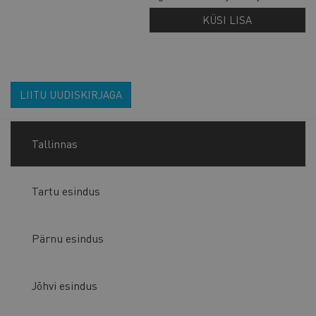
KÜSI LISA
LIITU UUDISKIRJAGA
Tallinnas
Tartu esindus
Pärnu esindus
Jõhvi esindus