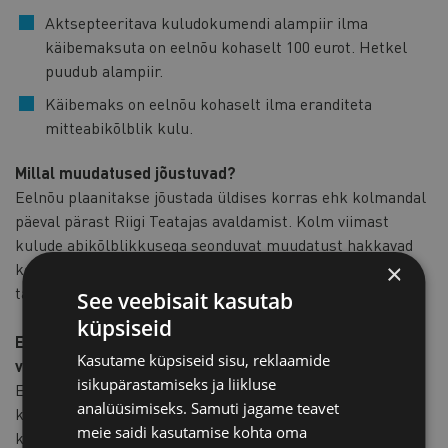
Aktsepteeritava kuludokumendi alampiir ilma
käibemaksuta on eelnõu kohaselt 100 eurot. Hetkel
puudub alampiir.
Käibemaks on eelnõu kohaselt ilma eranditeta
mitteabikõlblik kulu.
Millal muudatused jõustuvad?
Eelnõu plaanitakse jõustada üldises korras ehk kolmandal
päeval pärast Riigi Teatajas avaldamist. Kolm viimast
kulude abikõlblikkusega seonduvat muudatust hakkavad
×
kehtima nendele toetuse saajatele, kes esitasid oma
taotluse pärast selle eelnõu jõustumist.
See veebisait kasutab
küpsiseid
Ettevõtjate arvamused on oodatud hiljemalt 26.
Kasutame küpsiseid sisu, reklaamide
veebruariks e-posti aadressile
marko[at]koda.ee
.
isikupärastamiseks ja liikluse
Ettevõtjatelt laekunud tagasiside põhjal koostame
analüüsimiseks. Samuti jagame teavet
kaubanduskoja seisukoha, mille edastame majandus- ja
meie saidi kasutamise kohta oma
kommunikatsiooniministeeriumile.