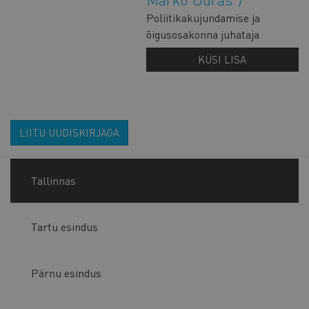
Poliitikakujundamise ja
õigusosakonna juhataja
KÜSI LISA
LIITU UUDISKIRJAGA
Tallinnas
Tartu esindus
Pärnu esindus