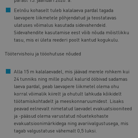
Eelnõu kohaselt tuleb kalalaeva pardal tagada
laevapere liikmetele põhjendatud ja teostatavas
ulatuses võimalus kasutada sidevahendeid.
Sidevahendite kasutamise eest võib nõuda mõistlikku
tasu, mis ei ületa reederi poolt kantud kogukulu.
Töötervishoiu ja tööohutuse nõuded
Alla 15 m kalalaevadel, mis jäävad merele rohkem kui
24 tunniks ning mille puhul kalurid ööbivad sadamas
laeva pardal, peab laevapere liikmetel olema ohu
korral võimalik kiirelt ja ohutult lahkuda kõikidelt
töötamiskohtadelt ja meeskonnaruumidest. Lisaks
peavad eelnevalt nimetatud laevadel evakuatsiooniteed
ja -pääsud olema varustatud nõuetekohaste
evakuatsioonimärkidega ning avariivalgustusega, mis
tagab valgustatuse vähemalt 0,5 luksi.