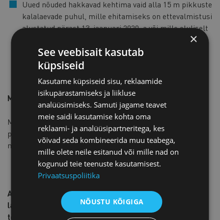
Uued nõuded hakkavad kehtima vaid alla 15 m pikkuste
kalalaevade puhul, mille ehitamiseks on ettevalmistusi
alustatud pärast 13. jaanuari 2020. a või mille oluliselt
×
ümberehitamiseks on ettevalmistusi alustatud pärast
See veebisait kasutab
13. jaanuari 2020. a.
küpsiseid
Kasutame küpsiseid sisu, reklaamide
isikupärastamiseks ja liikluse
Millal jõustuvad muudatused?
analüüsimiseks. Samuti jagame teavet
meie saidi kasutamise kohta oma
Määrus jõustub üldises korras ehk kolmandal päeval
reklaami- ja analüüsipartneritega, kes
pärast Riigi Teatajas avaldamist. Eeldatavasti jõustuvad
võivad seda kombineerida muu teabega,
muudatused lähinädalatel.
mille olete neile esitanud või mille nad on
kogunud teie teenuste kasutamisest.
Privaatsuspoliitika
Anna teada, mida arvad plaanitavtest muudatustest
NÕUSTU KÕIGIGA
laevapere liikme laeval majutamise tingimustes ning
töötervishoiu ja tööohutuse nõuetes. Tagasisidet ootan