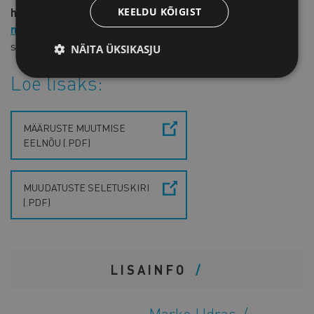
KEELDU KÕIGIST
hiljemalt 25. veebruariks e-posti aadressile
marko[at]koda.ee
.
Seejärel saadan ettevõtete tagasiside
sotsiaalministeeriumile.
NÄITA ÜKSIKASJU
Loe lisaks:
MÄÄRUSTE MUUTMISE
EELNÕU (.PDF)
MUUDATUSTE SELETUSKIRI
(.PDF)
LISAINFO
Marko Udras