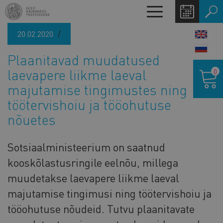
Liigu
Toggle
edasi
navigation
põhisisu
20.02.2020
LANG
juurde
SWIT
Plaanitavad muudatused
Ostukor
laevapere liikme laeval
0
majutamise tingimustes ning
töötervishoiu ja tööohutuse
nõuetes
Sotsiaalministeerium on saatnud
kooskõlastusringile eelnõu, millega
muudetakse laevapere liikme laeval
majutamise tingimusi ning töötervishoiu ja
tööohutuse nõudeid. Tutvu plaanitavate