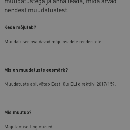
muudatustega ja anna teada, mida arvad
nendest muudatustest.
Keda mõjutab?
Muudatused avaldavad mõju osadele reederitele.
Mis on muudatuste eesmärk?
Muudatuste abil võtab Eesti üle ELi direktiivi 2017/159.
Mis muutub?
Majutamise tingimused