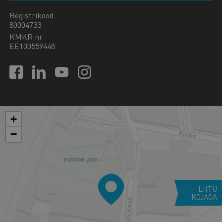
Registrikood
80004733
KMKR nr
EE100559448
+
−
LIITU
KOJAGA