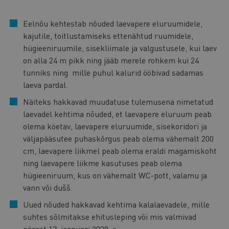
Eelnõu kehtestab nõuded laevapere eluruumidele,
kajutile, toitlustamiseks ettenähtud ruumidele,
hügieeniruumile, sisekliimale ja valgustusele, kui laev
on alla 24 m pikk ning jääb merele rohkem kui 24
tunniks ning mille puhul kalurid ööbivad sadamas
laeva pardal.
Näiteks hakkavad muudatuse tulemusena nimetatud
laevadel kehtima nõuded, et laevapere eluruum peab
olema köetav, laevapere eluruumide, sisekoridori ja
väljapääsutee puhaskõrgus peab olema vähemalt 200
cm, laevapere liikmel peab olema eraldi magamiskoht
ning laevapere liikme kasutuses peab olema
hügieeniruum, kus on vähemalt WC-pott, valamu ja
vann või dušš.
Uued nõuded hakkavad kehtima kalalaevadele, mille
suhtes sõlmitakse ehitusleping või mis valmivad
pärast 13. jaanuari 2020. a.